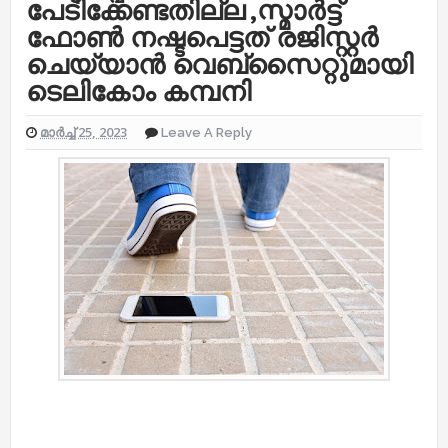
പേടിക്കേണ്ടതില്ല ,സ്മാർട്ട്
ഫോൺ നഷ്ടപെട്ടത് രജിസ്റ്റർ
ചെയ്യാൻ വെബ്‌സൈറ്റുമായി
ടെലികോം കമ്പനി
മാർച്ച് 25, 2023
Leave A Reply