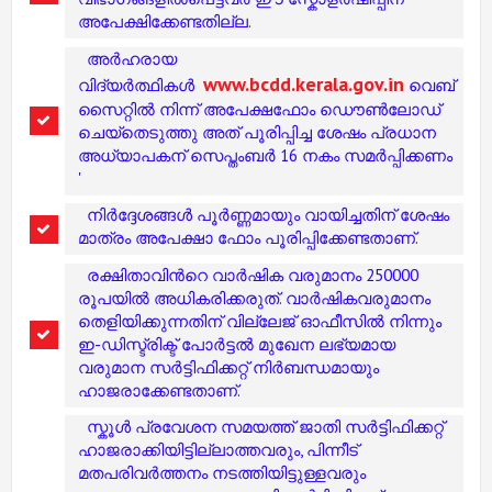
അപേക്ഷിക്കേണ്ടതില്ല.
അർഹരായ
www.bcdd.kerala.gov.in
വിദ്യർത്ഥികൾ
വെബ്‌
സൈറ്റിൽ നിന്ന് അപേക്ഷഫോം ഡൌൺലോഡ്
ചെയ്തെടുത്തു അത് പൂരിപ്പിച്ച ശേഷം പ്രധാന
അധ്യാപകന് സെപ്തംബർ 16 നകം സമർപ്പിക്കണം
'
നിർദ്ദേശങ്ങൾ പൂർണ്ണമായും വായിച്ചതിന് ശേഷം
മാത്രം അപേക്ഷാ ഫോം പൂരിപ്പിക്കേണ്ടതാണ്.
രക്ഷിതാവിൻറെ വാർഷിക വരുമാനം 250000
രൂപയിൽ അധികരിക്കരുത്. വാർഷികവരുമാനം
തെളിയിക്കുന്നതിന് വില്ലേജ് ഓഫീസിൽ നിന്നും
ഇ-ഡിസ്ട്രിക്ട് പോർട്ടൽ മുഖേന ലഭ്യമായ
വരുമാന സർട്ടിഫിക്കറ്റ് നിർബന്ധമായും
ഹാജരാക്കേണ്ടതാണ്.
സ്കൂൾ പ്രവേശന സമയത്ത് ജാതി സർട്ടിഫിക്കറ്റ്
ഹാജരാക്കിയിട്ടില്ലാത്തവരും, പിന്നീട്
മതപരിവർത്തനം നടത്തിയിട്ടുള്ളവരും