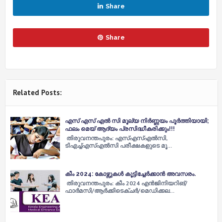
Share
Share
Related Posts:
എസ് എസ് എൽ സി മൂല്യ നിർണ്ണയം പൂർത്തിയായി;
ഫലം മെയ് ആദ്യം പ്രസിദ്ധീകരിക്കും!!!
തിരുവനന്തപുരം: എസ്‌എസ്‌എല്‍സി,
ടിഎച്ച്‌എസ്‌എല്‍സി പരീക്ഷകളുടെ മൂ…
കീം 2024: കോഴ്സുകൾ കൂട്ടിച്ചേർക്കാൻ അവസരം.
തിരുവനന്തപുരം: കീം 2024 എൻജിനിയറിങ്/
ഫാർമസി/ആർക്കിടെക്ചർ/മെഡിക്കല…