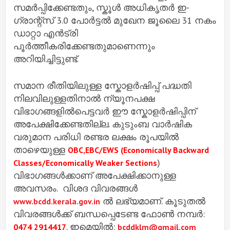
സമർപ്പിക്കേണ്ടതും, സ്കൂൾ അധികൃതർ ഇ-
ഗ്രാന്റ്സ് 3.0 പോർട്ടൽ മുഖേന ജൂലൈ 31 നകം
ഡാറ്റാ എൻട്രി
പൂർത്തീകരിക്കേണ്ടതുമാണെന്നും
അറിയിച്ചിട്ടുണ്ട്.
സമാന രീതിയിലുള്ള സ്കോളര്‍ഷിപ്പ് പദ്ധതി
നിലവിലുള്ളതിനാല്‍ ന്യൂനപക്ഷ
വിഭാഗങ്ങളില്‍പെട്ടവര്‍ ഈ സ്കോളര്‍ഷിപ്പിന്
അപേക്ഷിക്കേണ്ടതില്ല. കുടുംബ വാര്‍ഷിക
വരുമാന പരിധി രണ്ടര ലക്ഷം രൂപയില്‍
താഴെയുള്ള
OBC,EBC/EWS (Economically Backward
)
Classes/Economically Weaker Sections
വിഭാഗങ്ങള്‍ക്കാണ് അപേക്ഷിക്കാനുള്ള
അവസരം. വിശദ വിവരങ്ങൾ
ൽ ലഭ്യമാണ്. കൂടുതൽ
www.bcdd.kerala.gov.in
വിവരങ്ങൾക്ക് ബന്ധപ്പെടേണ്ട ഫോൺ നമ്പർ:
. ഇമെയിൽ:
0474 2914417
bcddklm@gmail.com