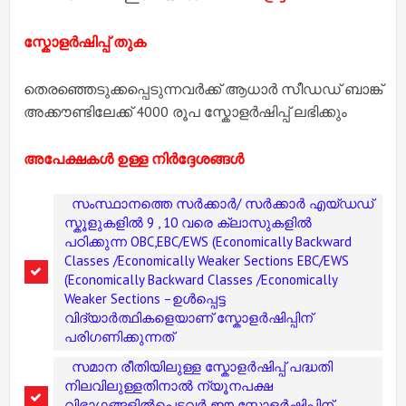
സ്കോളർഷിപ്പ് തുക
തെരഞ്ഞെടുക്കപ്പെടുന്നവർക്ക് ആധാർ സീഡഡ് ബാങ്ക്
അക്കൗണ്ടിലേക്ക് 4000 രൂപ സ്കോളർഷിപ്പ് ലഭിക്കും
അപേക്ഷകൾ ഉള്ള നിർദ്ദേശങ്ങൾ
സംസ്ഥാനത്തെ സർക്കാർ/ സർക്കാർ എയ്ഡഡ്
സ്കൂളുകളിൽ 9 , 10 വരെ ക്ലാസുകളിൽ
പഠിക്കുന്ന OBC,EBC/EWS (Economically Backward
Classes /Economically Weaker Sections EBC/EWS
(Economically Backward Classes /Economically
Weaker Sections –ഉൾപ്പെട്ട
വിദ്യാർത്ഥികളെയാണ് സ്കോളർഷിപ്പിന്
പരിഗണിക്കുന്നത്
സമാന രീതിയിലുള്ള സ്കോളര്‍ഷിപ്പ് പദ്ധതി
നിലവിലുള്ളതിനാല്‍ ന്യൂനപക്ഷ
വിഭാഗങ്ങളില്‍പെട്ടവര്‍ ഈ സ്കോളര്‍ഷിപ്പിന്