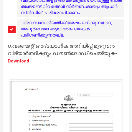
വിദ്യാർത്ഥികളും അവരവരുടെ പേരിലുള്ള ബാങ്ക്
അക്കൗണ്ട് വിവരങ്ങൾ നിർബന്ധമായും ആധാർ
സ്വീഡിങ് പരിശോധിക്കണം
അവസാന തീയതിക്ക് ശേഷം ലഭിക്കുന്നതോ,
അപൂർണമോ ആയ അപേക്ഷകൾ
പരിഗണിക്കുന്നതല്ല
ഗവണ്മെന്റ് ഔദ്യോഗിക അറിയിപ്പ് മുഴുവൻ
വിദ്യാർത്ഥികളും ഡൗൺലോഡ് ചെയ്യുക-
Download