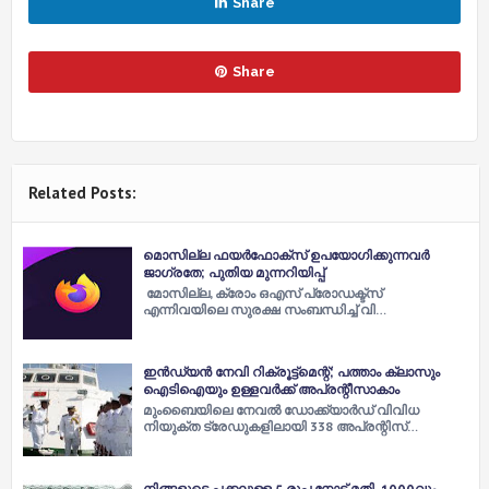
Share
Share
Related Posts:
മൊസില്ല ഫയര്‍ഫോക്സ് ഉപയോഗിക്കുന്നവര്‍
ജാഗ്രതേ; പുതിയ മുന്നറിയിപ്പ്
മോസില്ല, ക്രോം ഒഎസ് പ്രോഡക്ട്സ്
എന്നിവയിലെ സുരക്ഷ സംബന്ധിച്ച് വി…
ഇൻഡ്യൻ നേവി റിക്രൂട്ട്മെന്റ്; പത്താം ക്ലാസും
ഐടിഐയും ഉള്ളവർക്ക് അപ്രന്റീസാകാം
മുംബൈയിലെ നേവൽ ഡോക്ക്‌യാർഡ് വിവിധ
നിയുക്ത ട്രേഡുകളിലായി 338 അപ്രന്റിസ്…
നിങ്ങളുടെ പക്കലുള്ള 5 രൂപ നോട്ട് മതി, 1000വും