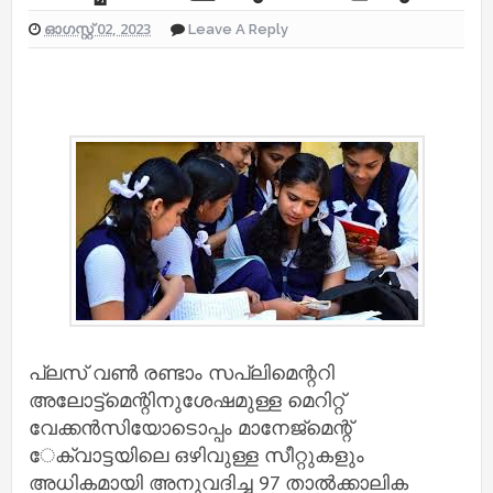
ഓഗസ്റ്റ് 02, 2023
Leave A Reply
പ്ലസ് വണ്‍ രണ്ടാം സപ്ലിമെന്ററി
അലോട്ട്‌മെന്റിനുശേഷമുള്ള മെറിറ്റ്
വേക്കൻസിയോടൊപ്പം മാനേജ്‌മെന്റ്
േക്വാട്ടയിലെ ഒഴിവുള്ള സീറ്റുകളും
അധികമായി അനുവദിച്ച 97 താല്‍ക്കാലിക