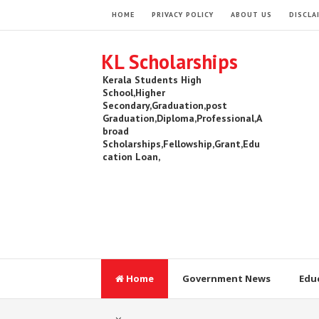
HOME
PRIVACY POLICY
ABOUT US
DISCLA
KL Scholarships
Kerala Students High
School,Higher
Secondary,Graduation,post
Graduation,Diploma,Professional,A
broad
Scholarships,Fellowship,Grant,Edu
cation Loan,
Home
Government News
Edu