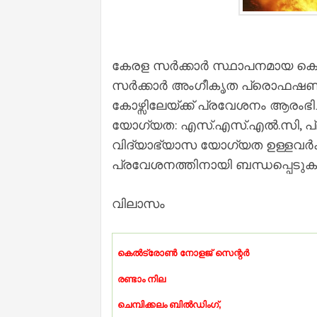
കേരള സർക്കാർ സ്ഥാപനമായ കെല
സർക്കാർ അംഗീകൃത പ്രൊഫഷണല
കോഴ്സിലേയ്ക്ക് പ്രവേശനം ആരംഭിച്
യോഗ്യത: എസ്.എസ്.എല്‍.സി, പ്ല
വിദ്യാഭ്യാസ യോഗ്യത ഉള്ളവർക്
പ്രവേശനത്തിനായി ബന്ധപ്പെടു
വിലാസം
കെല്‍ട്രോണ്‍ നോളജ് സെന്റർ
രണ്ടാം
നില
ചെമ്പിക്കലം
ബി
ല്‍ഡിംഗ്,