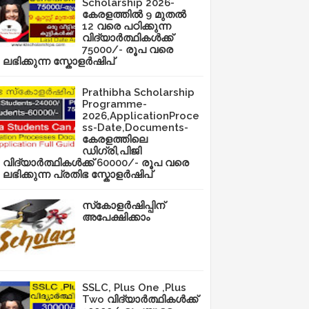
Scholarship 2026-
കേരളത്തിൽ 9 മുതൽ
12 വരെ പഠിക്കുന്ന
വിദ്യാർത്ഥികൾക്ക്
75000/- രൂപ വരെ
ലഭിക്കുന്ന സ്കോളർഷിപ്
Prathibha Scholarship
Programme-
2026,ApplicationProce
ss-Date,Documents-
കേരളത്തിലെ
ഡിഗ്രി,പിജി
വിദ്യാർത്ഥികൾക്ക് 60000/- രൂപ വരെ
ലഭിക്കുന്ന പ്രതിഭ സ്കോളർഷിപ്
സ്‌കോളർഷിപ്പിന്
അപേക്ഷിക്കാം
SSLC, Plus One ,Plus
Two വിദ്യാർത്ഥികൾക്ക്