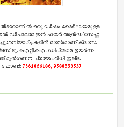
്‍ട്രോണില്‍ ഒരു വർഷം ദൈർഘ്യമുള്ള
്‍ ഡിപ്ലോമ ഇൻ ഫയർ ആൻഡ് സേഫ്റ്റി
ചു.ശനിയാഴ്ച്ചകളില്‍ മാത്രമാണ് ക്ലാസ്.
സ് ടു, ഐ.റ്റി.ഐ., ഡിപ്ലോമ. ഉയർന്ന
ക് മുൻഗണന. പ്രായപരിധി ഇല്ല.
ക ഫോണ്‍:
7561866186, 9388338357