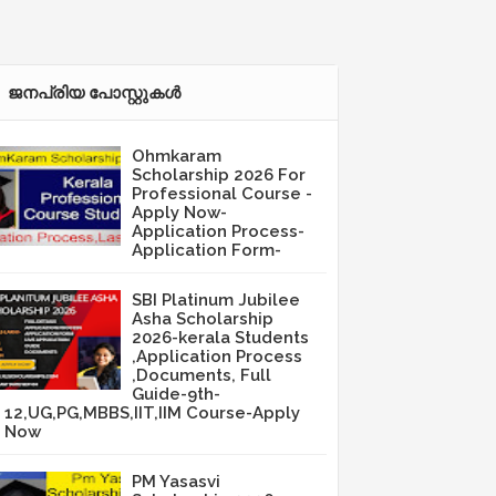
ജനപ്രിയ പോസ്റ്റുകള്‍‌
Ohmkaram
Scholarship 2026 For
Professional Course -
Apply Now-
Application Process-
Application Form-
SBI Platinum Jubilee
Asha Scholarship
2026-kerala Students
,Application Process
,Documents, Full
Guide-9th-
12,UG,PG,MBBS,IIT,IIM Course-Apply
Now
PM Yasasvi