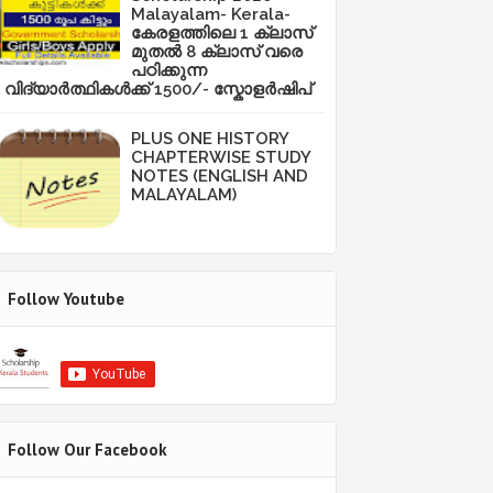
Malayalam- Kerala-
കേരളത്തിലെ 1 ക്ലാസ്
മുതൽ 8 ക്ലാസ് വരെ
പഠിക്കുന്ന
വിദ്യാർത്ഥികൾക്ക് 1500/- സ്കോളർഷിപ്
PLUS ONE HISTORY
CHAPTERWISE STUDY
NOTES (ENGLISH AND
MALAYALAM)
Follow Youtube
Follow Our Facebook