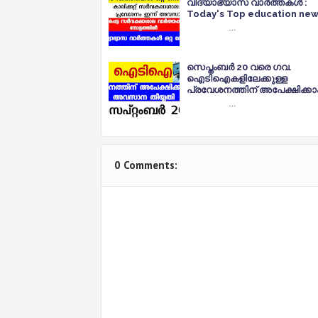
വിദ്യാഭ്യാസ വാർത്തകൾ :
Today's Top education ne
…
സെപ്തംബർ 20 വരെ ഗവ.
ഐടിഐകളിലേക്കുള്ള
പ്രവേശനത്തിന് അപേക്ഷിക്കാ
…
0 Comments: