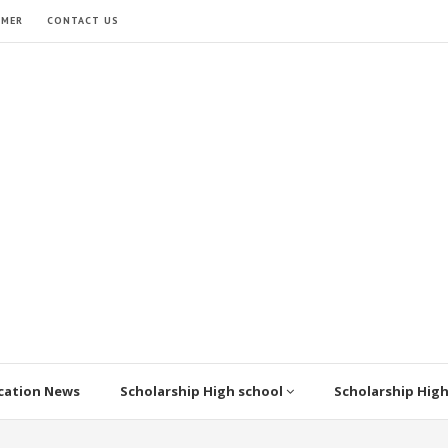
IMER
CONTACT US
cation News
Scholarship High school
Scholarship Hig