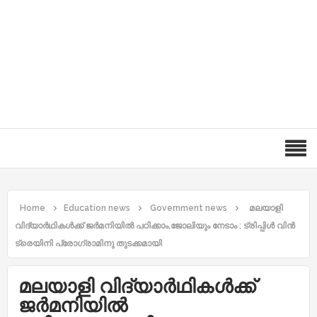
Home
Education news
Government news
മലയാളി
വിദ്യാർഥികൾക്ക് ജർമനിയിൽ പഠിക്കാം,ജോലിയും നേടാം ; ട്രിപ്പിള്‍ വിന്‍
ട്രെയിനി പ്രോഗ്രാമിനു തുടക്കമായി
മലയാളി വിദ്യാർഥികൾക്ക്
ജർമനിയിൽ