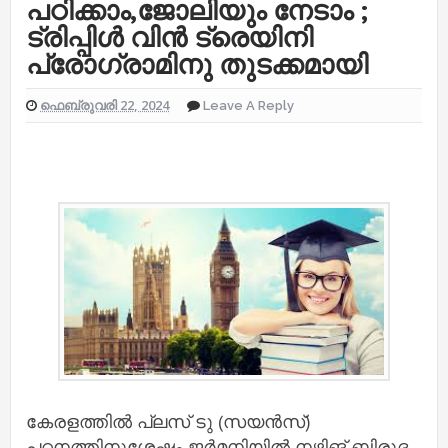
പഠിക്കാം,ജോലിയും നേടാം ;
ട്രിപ്പിള്‍ വിന്‍ ട്രെയിനി
പ്രോഗ്രാമിനു തുടക്കമായി
ഫെബ്രുവരി 22, 2024
Leave A Reply
കേരളത്തില്‍ പ്ലസ് ടു (സയന്‍സ്)
പഠനത്തിനുശേഷം ജർമനിയില്‍ നഴ്സിങ് ബിരുദ