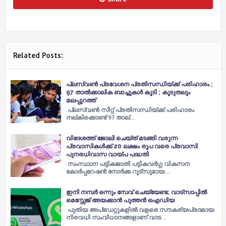
Related Posts:
പ്ലസ്‌വണ്‍ പ്രവേശന പ്രതിസന്ധിയ്ക്ക് പരിഹാരം ;
97 താല്‍ക്കാലിക ബാച്ചുകള്‍ കൂടി ; കൂടുതലും
മലപ്പുറത്ത്
പ്ലസ്‌വണ്‍ സീറ്റ് പ്രതിസന്ധിയ്ക്ക് പരിഹാരം
നല്കിക്കൊണ്ട് 97 താല്…
വിദേശത്ത് ജോലി ചെയ്ത് മടങ്ങി വരുന്ന
പ്രവാസികൾക്ക് 20 ലക്ഷം രൂപ വരെ പ്രവാസി
പുനരധിവാസ വായ്പ പദ്ധതി
സംസ്ഥാന പട്ടികജാതി പട്ടികവർഗ്ഗ വികസന
കോർപ്പറേഷൻ നോർക്ക റൂട്സുമായ…
ഇനി നമ്പർ ഒന്നും സേവ് ചെയ്യേണ്ട; വാട്സാപ്പിൽ
മെസ്സേജ് അയക്കാൻ പുത്തൻ ഐഡിയ
പുതിയ അപ്ഡേറ്റുകളിൽ വളരെ സൗകര്യപ്രദമായ
നിരവധി സംവിധാനങ്ങളാണ് വാട…