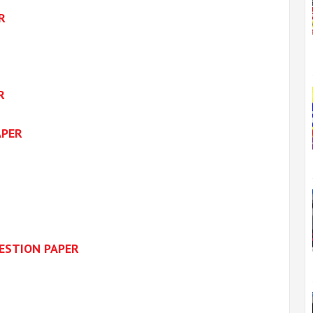
R
R
APER
ESTION PAPER