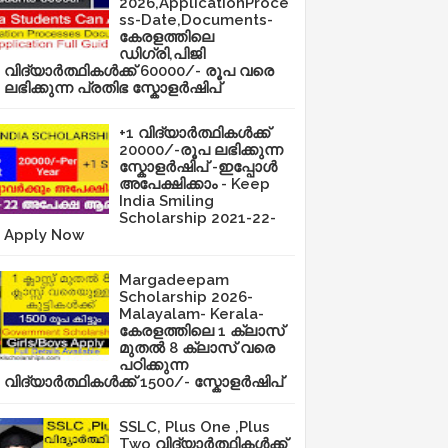
2026,ApplicationProce
ss-Date,Documents-
കേരളത്തിലെ
ഡിഗ്രി,പിജി
വിദ്യാർത്ഥികൾക്ക് 60000/- രൂപ വരെ
ലഭിക്കുന്ന പ്രതിഭ സ്കോളർഷിപ്
+1 വിദ്യാർത്ഥികൾക്ക്
20000/-രൂപ ലഭിക്കുന്ന
സ്കോളർഷിപ് -ഇപ്പോൾ
അപേക്ഷിക്കാം - Keep
India Smiling
Scholarship 2021-22-
Apply Now
Margadeepam
Scholarship 2026-
Malayalam- Kerala-
കേരളത്തിലെ 1 ക്ലാസ്
മുതൽ 8 ക്ലാസ് വരെ
പഠിക്കുന്ന
വിദ്യാർത്ഥികൾക്ക് 1500/- സ്കോളർഷിപ്
SSLC, Plus One ,Plus
Two വിദ്യാർത്ഥികൾക്ക്