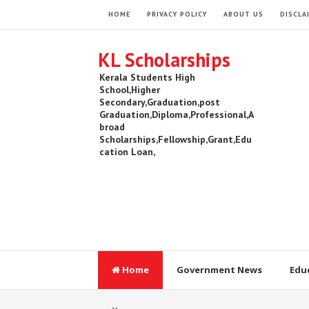
HOME
PRIVACY POLICY
ABOUT US
DISCLA
KL Scholarships
Kerala Students High
School,Higher
Secondary,Graduation,post
Graduation,Diploma,Professional,A
broad
Scholarships,Fellowship,Grant,Edu
cation Loan,
Home
Government News
Edu