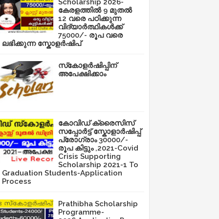
Scholarship 2026-
കേരളത്തിൽ 9 മുതൽ
12 വരെ പഠിക്കുന്ന
വിദ്യാർത്ഥികൾക്ക്
75000/- രൂപ വരെ
ലഭിക്കുന്ന സ്കോളർഷിപ്
സ്‌കോളർഷിപ്പിന്
അപേക്ഷിക്കാം
കോവിഡ് ക്രൈസിസ്
സപ്പോർട്ട് സ്കോളാർഷിപ്പ്
പ്രോഗ്രാം 30000/-
രൂപ കിട്ടും ,2021-Covid
Crisis Supporting
Scholarship 2021-1 To
Graduation Students-Application
Process
Prathibha Scholarship
Programme-