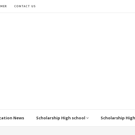
IMER
CONTACT US
cation News
Scholarship High school
Scholarship Hig