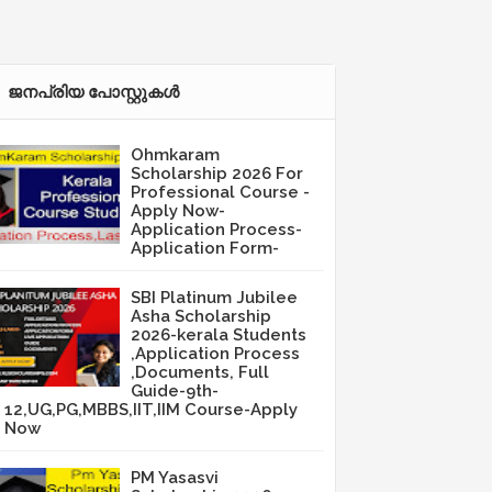
ജനപ്രിയ പോസ്റ്റുകള്‍‌
Ohmkaram
Scholarship 2026 For
Professional Course -
Apply Now-
Application Process-
Application Form-
SBI Platinum Jubilee
Asha Scholarship
2026-kerala Students
,Application Process
,Documents, Full
Guide-9th-
12,UG,PG,MBBS,IIT,IIM Course-Apply
Now
PM Yasasvi