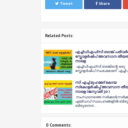
Tweet
Share
Related Posts:
എച്ച്‌ഡിഎഫ്‌സി ബാങ്ക് പരിവ
സ്കോളർഷിപ് അവസാന തീയത
നാളെ
എച്ച്‌ഡിഎഫ്‌സി ബാങ്കിന്റെ ഒരു
സ്കോളർഷിപ് സംരംഭമാണ് എച്ച്
സി എച്ച് മുഹമ്മദ് കോയ
സ്‌കോളർഷിപ്പ് അവസാന തീ
നാളെ (ജനുവരി 30 )
സംസ്ഥാനത്തെ സർക്കാർ/സർക്
എയ്ഡഡ് സ്ഥാപനങ്ങളിൽ ബിരുദ
ബിരുദാനന…
0 Comments: