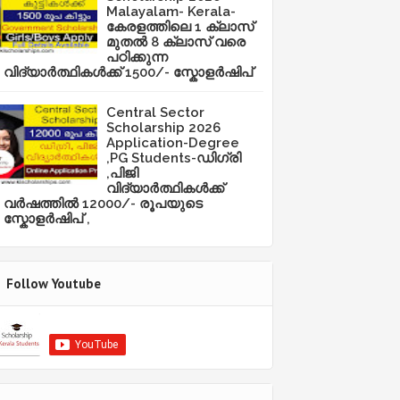
Malayalam- Kerala-
കേരളത്തിലെ 1 ക്ലാസ്
മുതൽ 8 ക്ലാസ് വരെ
പഠിക്കുന്ന
വിദ്യാർത്ഥികൾക്ക് 1500/- സ്കോളർഷിപ്
Central Sector
Scholarship 2026
Application-Degree
,PG Students-ഡിഗ്രി
,പിജി
വിദ്യാർത്ഥികൾക്ക്
വർഷത്തിൽ 12000/- രൂപയുടെ
സ്കോളർഷിപ് ,
Follow Youtube