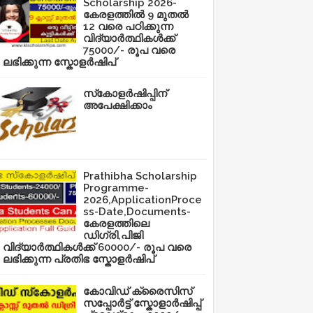
Scholarship 2026-
കേരളത്തിൽ 9 മുതൽ
12 വരെ പഠിക്കുന്ന
വിദ്യാർത്ഥികൾക്ക്
75000/- രൂപ വരെ
ലഭിക്കുന്ന സ്കോളർഷിപ്
സ്‌കോളർഷിപ്പിന്
അപേക്ഷിക്കാം
Prathibha Scholarship
Programme-
2026,ApplicationProce
ss-Date,Documents-
കേരളത്തിലെ
ഡിഗ്രി,പിജി
വിദ്യാർത്ഥികൾക്ക് 60000/- രൂപ വരെ
ലഭിക്കുന്ന പ്രതിഭ സ്കോളർഷിപ്
കോവിഡ് ക്രൈസിസ്
സപ്പോർട്ട് സ്കോളാർഷിപ്പ്