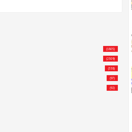
(1805)
(2309)
(338)
(97)
(92)