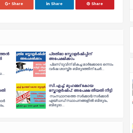
Share
Share
Share
ർത്തൻ
പ്രതിഭാ സ്കോളര്‍ഷിപ്പിന്
ി
അപേക്ഷിക്കാം
പ്ലസ് ടുവിന് മികച്ച മാർക്കോടെ ഒന്നാം
വർഷ ശാസ്ത്ര ബിരുദത്തിന് ചേർ…
‌ഡ…
സി.എച്ച്‌. മുഹമ്മദ് കോയ
യതി
സ്കോളര്‍ഷിപ്: അപേക്ഷ തീയതി നീട്ടി
സംസ്ഥാനത്തെ സർക്കാർ/സർക്കാർ
എയ്ഡഡ് സ്ഥാപനങ്ങളില്‍ ബിരുദം,
കാർ
ബിരുദാ…
ം,