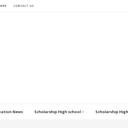
IMER
CONTACT US
cation News
Scholarship High school
Scholarship Hig