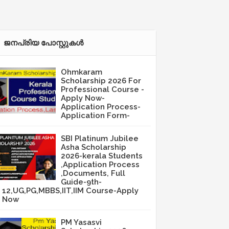
ജനപ്രിയ പോസ്റ്റുകള്‍‌
Ohmkaram
Scholarship 2026 For
Professional Course -
Apply Now-
Application Process-
Application Form-
SBI Platinum Jubilee
Asha Scholarship
2026-kerala Students
,Application Process
,Documents, Full
Guide-9th-
12,UG,PG,MBBS,IIT,IIM Course-Apply
Now
PM Yasasvi