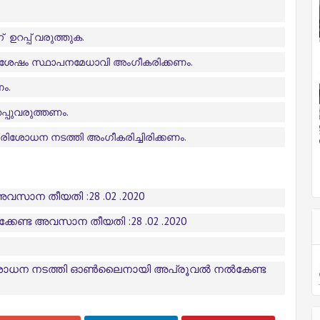
ഉറപ്പ്‌ വരുത്തുക.
് ശേഷം
സ്ഥാപനമേധാവി അംഗീകരിക്കണം.
ം.
്പുവരുത്തണം.
രിശോധന നടത്തി അംഗീകരിച്ചിരിക്കണം.
അവസാന തീയതി :28 .02 .2020
പിക്കേണ്ട അവസാന തീയതി :28 .02 .2020
രിശോധന നടത്തി ഓൺലൈനായി അപ്രൂവൽ നൽകേണ്ട