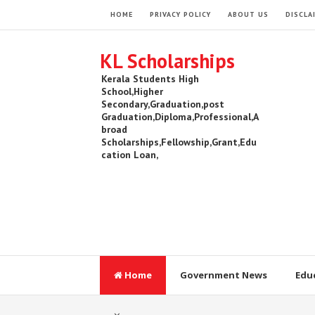
HOME
PRIVACY POLICY
ABOUT US
DISCLA
KL Scholarships
Kerala Students High
School,Higher
Secondary,Graduation,post
Graduation,Diploma,Professional,A
broad
Scholarships,Fellowship,Grant,Edu
cation Loan,
Home
Government News
Edu