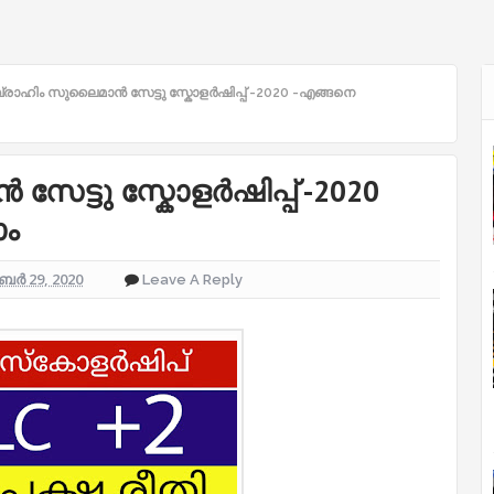
രാഹിം സുലൈമാൻ സേട്ടു സ്കോളർഷിപ്പ് -2020 -എങ്ങനെ
ട്ടു സ്കോളർഷിപ്പ് -2020
ാം
ംബർ 29, 2020
Leave A Reply