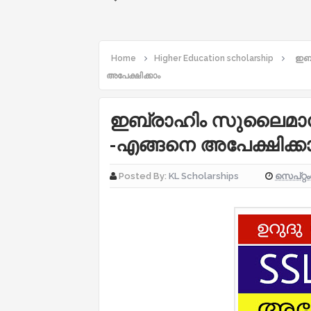
Home
Higher Education scholarship
ഇബ്
അപേക്ഷിക്കാം
ഇബ്രാഹിം സുലൈമാൻ സേ
-എങ്ങനെ അപേക്ഷിക്ക
സെപ്റ്റ
Posted By:
KL Scholarships