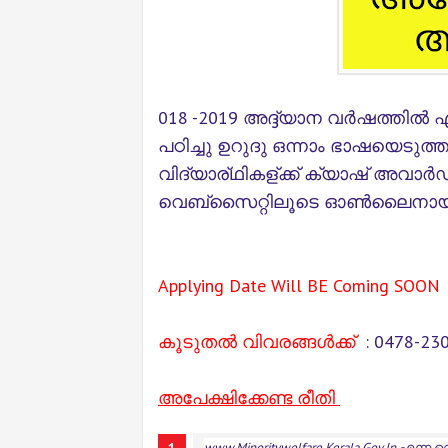
018 -2019 അദ്ദ്യാന വർഷത്തിൽ 
പഠിച്ചു ഉറുദു ഒന്നാം ഭാഷയെടുത
വിദ്യാര്ഥികള്ക്ക് ക്യാഷ് അവാർഡ്
വെബ്സൈറ്റിലൂടെ ഓൺലൈനായി അ
Applying Date Will BE Coming SOON
കൂടുതൽ വിവരങ്ങൾക്ക്
: 0478-23
അപേക്ഷിക്കേണ്ട രീതി
Www.minoritywelfare.kerala.gov.in
എന്ന വെ