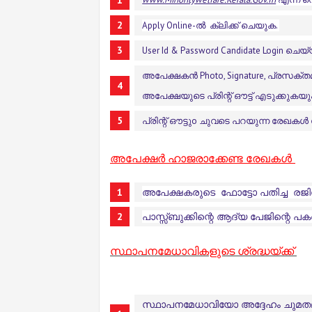
Apply Online-ൽ
ക്ലിക്ക് ചെയുക.
User Id & Password Candidate Login ചെയ
അപേക്ഷകൻ Photo, Signature, പ്രസക്
അപേക്ഷയുടെ പ്രിന്റ് ഔട്ട്‌ എടുക്കുകയ
പ്രിന്റ് ഔട്ടുo ചുവടെ പറയുന്ന രേഖകൾ
അപേക്ഷർ ഹാജരാക്കേ
ണ്ട രേഖകൾ
അപേക്ഷകരുടെ ഫോട്ടോ പതിച്ച രജിസ്‌
പാസ്സ്‌ബുക്കിന്റെ ആദ്യ പേജിന്റെ പകർപ
സ്ഥാപനമേധാവികളുടെ ശ്രദ്ധയ്ക്ക്
സ്ഥാപനമേധാവിയോ
അദ്ദേഹം ചുമത