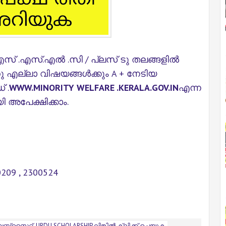
എസ് .എസ്.എൽ .സി / പ്ലസ് ടു തലങ്ങളിൽ
്തു എല്ലാ വിഷയങ്ങൾക്കും A + നേടിയ
 .
WWW.MINORITY WELFARE .KERALA.GOV.IN
എന്ന
പേക്ഷിക്കാം.
0209 , 2300524
ബ്സൈറ്റ് URDU SCHOLARSHIP ലിങ്കിൽ ക്ലിക്ക് ചെയുക.