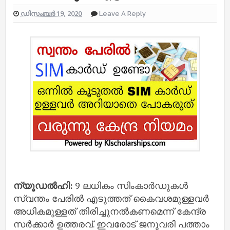
ഡിസംബർ 19, 2020
Leave A Reply
ന്യൂഡൽഹി:
9 ലധികം സിംകാർഡുകൾ
സ്വന്തം പേരിൽ എടുത്തത് കൈവശമുള്ളവർ
അധികമുള്ളത് തിരിച്ചുനൽകണമെന്ന് കേന്ദ്ര
സർക്കാർ ഉത്തരവ്. ഇവരോട് ജനുവരി പത്താം