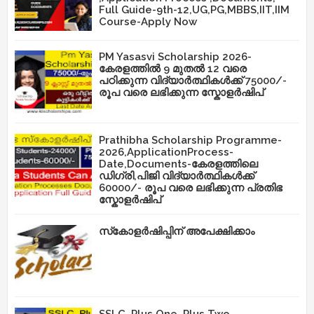
Full Guide-9th-12,UG,PG,MBBS,IIT,IIM
Course-Apply Now
PM Yasasvi Scholarship 2026-
കേരളത്തിൽ 9 മുതൽ 12 വരെ
പഠിക്കുന്ന വിദ്യാർത്ഥികൾക്ക് 75000/-
രൂപ വരെ ലഭിക്കുന്ന സ്കോളർഷിപ്
Prathibha Scholarship Programme-
2026,ApplicationProcess-
Date,Documents-കേരളത്തിലെ
ഡിഗ്രി,പിജി വിദ്യാർത്ഥികൾക്ക്
60000/- രൂപ വരെ ലഭിക്കുന്ന പ്രതിഭ
സ്കോളർഷിപ്
സ്‌കോളർഷിപ്പിന് അപേക്ഷിക്കാം