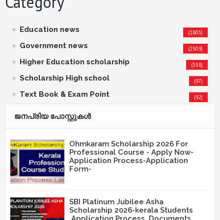
Category
Education news
(1805)
Government news
(2309)
Higher Education scholarship
(338)
Scholarship High school
(97)
Text Book & Exam Point
(92)
ജനപ്രിയ പോസ്റ്റുകള്‍‌
Ohmkaram Scholarship 2026 For
Professional Course - Apply Now-
Application Process-Application
Form-
SBI Platinum Jubilee Asha
Scholarship 2026-kerala Students
,Application Process ,Documents,