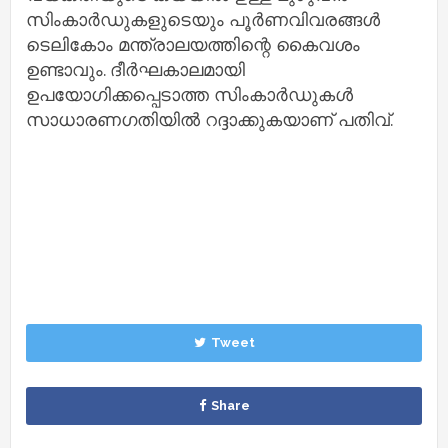
സിംകാർഡുകളുടെയും പൂർണവിവരങ്ങൾ
ടെലികോം മന്ത്രാലയത്തിന്റെ കൈവശം
ഉണ്ടാവും. ദീർഘകാലമായി
ഉപയോഗിക്കപ്പെടാത്ത സിംകാർഡുകൾ
സാധാരണഗതിയിൽ റദ്ദാക്കുകയാണ് പതിവ്.
Tweet
Share