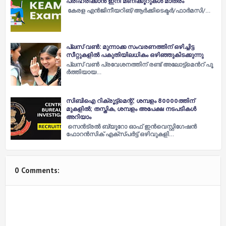
പരിഹരിക്കാന്‍ ഇനി മണിക്കൂറുകള്‍ മാത്രം
കേ​ര​ള എ​ന്‍​ജി​നീ​യ​റി​ങ്​/​ആ​ര്‍​ക്കി​ടെ​ക്ട​ര്‍/​ഫാ​ര്‍​മ​സി/…
പ്ലസ് വണ്‍: മു​ന്നാ​ക്ക സം​വ​ര​ണ​ത്തി​ന് ഒഴിച്ചിട്ട
സീറ്റുകളില്‍ പകുതിയിലധികം ഒഴിഞ്ഞുകിടക്കുന്നു
പ്ലസ് വണ്‍ പ്രവേശനത്തിന് ര​ണ്ട്​ അ​ലോ​ട്ട്​​മെ​ന്‍റ്​ പൂ​
ര്‍​ത്തി​യാ​യ…
സിബിഐ റിക്രൂട്ട്മെന്റ്; ശമ്പളം 80000ത്തിന്
മുകളിൽ; തസ്തിക, ശമ്പളം അപേക്ഷ നടപടികൾ
അറിയാം
സെൻട്രൽ ബ്യൂറോ ഓഫ് ഇൻവെസ്റ്റി​ഗേഷൻ
ഫോറൻസിക് എക്സ്പർട്ട് ഒഴിവുകളി…
0 Comments: