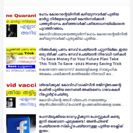
ഹോം കോറെന്റെയിനിൽ കഴിയുന്നവർക്ക് പുതിയ
മാർഗ്ഗ നിർദ്ദേശവുമായി കേന്ദ്രസർക്കാർ :
പത്തുദിവസം കഴിഞ്ഞവർക്ക് പരിശോധനയില്ലാതെ
പുറത്തിറങ്ങാം.
കോവിഡ്ബാധയെത്തുടർന്ന് ഹോം കോറെന്റെയിനിൽ
കഴിയുന്നവർക്ക് പുതുക്കിയ പുതിയ…
നിങ്ങൾക്കു പണം സേവ് ചെയ്യാൻ പറ്റുന്നില്ലേ .ഇതാ
ഒരു ട്രിക്ക് .പണം സേവ് ചെയ്യാൻ നിരവധി വഴികൾ
-To Save Money For Your Future Plan Take
This Trick To Save -2021 Money Saving Trick
കൊറോണ വൈറസ് മലയാളികളെ സാമൂഹിക
അകലം പാലിക്കാൻ മാത്രമല്ല നിരവധി കാ…
ശ്രദ്ധിക്കുക! കോവിഡ് വാക്സിൻ രജിസ്ട്രേഷന്റെ
പേരിൽ പുതിയ സൈബർ അക്രമണം ഗവേഷകർ
റിപ്പോർട്ട് ചെയ്തു.
കോവിഡിന്റെ അധി വ്യാപന സമയത്തും
ആൻഡ്രോയിഡ് ഫോൺ ഉപഭോക്താക്കളെ ലക്ഷ…
ഫേസ്ബുക്കിലെ വെറുപ്പിക്കുന്ന പോസ്റ്റുകൾ കണ്ടു
ഇനി തലവേദന എടുക്കേണ്ട ! അൺഫ്രണ്ട്
ചെയ്യാതെ സ്‌കിപ്പ് ചെയ്യാനുള്ള പുതിയ ടെക്നിക്
ഇതാ :