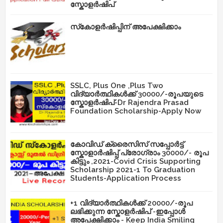
സ്കോളർഷിപ്
സ്‌കോളർഷിപ്പിന് അപേക്ഷിക്കാം
SSLC, Plus One ,Plus Two
വിദ്യാർത്ഥികൾക്ക് 30000/-രൂപയുടെ
സ്കോളർഷിപ്-Dr Rajendra Prasad
Foundation Scholarship-Apply Now
കോവിഡ് ക്രൈസിസ് സപ്പോർട്ട്
സ്കോളാർഷിപ്പ് പ്രോഗ്രാം 30000/- രൂപ
കിട്ടും ,2021-Covid Crisis Supporting
Scholarship 2021-1 To Graduation
Students-Application Process
+1 വിദ്യാർത്ഥികൾക്ക് 20000/-രൂപ
ലഭിക്കുന്ന സ്കോളർഷിപ് -ഇപ്പോൾ
അപേക്ഷിക്കാം - Keep India Smiling