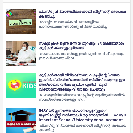
പ്ലസ് ടു വിദ്യാർത്ഥികൾക്കായി ബിറ്റ്സാറ്റ് ;അപേക്ഷ
ക്ഷണിച്ചു.
ശാസ്ത്ര, സാങ്കേതിക വിഷയങ്ങളിലെ
പഠനഗവേഷണങ്ങൾക്കു കീർത്തിയാർജിച്ച …
സ്‌കൂളുകള്‍ ജൂണ്‍ ഒന്നിന് തുറക്കും; 43 ലക്ഷത്തോളം
കുട്ടികള്‍ ക്ലാസ്സുകളിലേക്ക്
സംസ്ഥാനത്തെ സ്‌കൂളുകള്‍ ജൂണ്‍ ഒന്നിന് തുറക്കും.
ഈ വര്‍ഷത്തെ പ്രവ…
കുട്ടികള്‍ക്കായി വിദ്യാഭ്യാസ വകുപ്പിന്റെ 'ഹലോ
ഇംഗ്ലീഷ് കിഡ്സ് ലൈബ്രറി സീരീസ്' വരുന്നു; ഈ
അധ്യായന വര്‍ഷം എല്ലാ എല്‍പി, യുപി
വിദ്യാലയങ്ങളിലും വിതരണം ചെയ്യും
പൊതുവിദ്യാഭ്യാസ വകുപ്പിന്റെ ആഭിമുഖ്യത്തില്‍
സമഗ്രശിക്ഷാ കേരളം 'ഹ…
(MAY 25)ഇന്നത്തെ പ്രധാനപ്പെട്ട സ്കൂൾ /
യൂണിവേഴ്സിറ്റി വാർത്തകൾ ഒറ്റ നോട്ടത്തിൽ - Today's
Important School/University Announcement
പ്ലസ് ടു വിദ്യാർത്ഥികൾക്കായി ബിറ്റ്സാറ്റ് ;അപേക്ഷ
ക്ഷണിച്ചു …