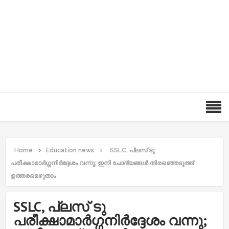
Home
Education news
SSLC, പ്ലസ് ടു
പരീക്ഷാമാർഗ്ഗനിർദ്ദേശം വന്നു; ഇനി ചോദ്യങ്ങൾ തിരഞ്ഞെടുത്ത്
ഉത്തരമെഴുതാം
SSLC, പ്ലസ് ടു
പരീക്ഷാമാർഗ്ഗനിർദ്ദേശം വന്നു;