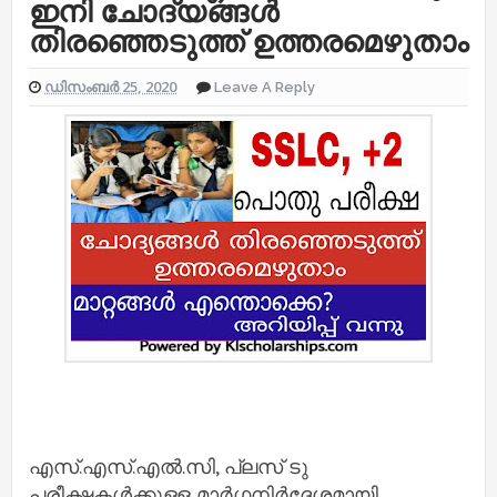
ഇനി ചോദ്യങ്ങൾ
തിരഞ്ഞെടുത്ത് ഉത്തരമെഴുതാം
ഡിസംബർ 25, 2020
Leave A Reply
എസ്.എസ്.എൽ.സി, പ്ലസ് ടു
പരീക്ഷകൾക്കുള്ള മാർഗ്ഗനിർദ്ദേശമായി.