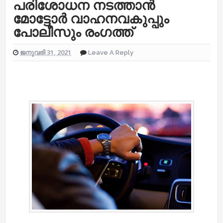
പരിശോധന നടത്താൻ
മോട്ടോർ വാഹനവകുപ്പും
പോലീസും രംഗത്ത്
ജനുവരി 31, 2021
Leave A Reply