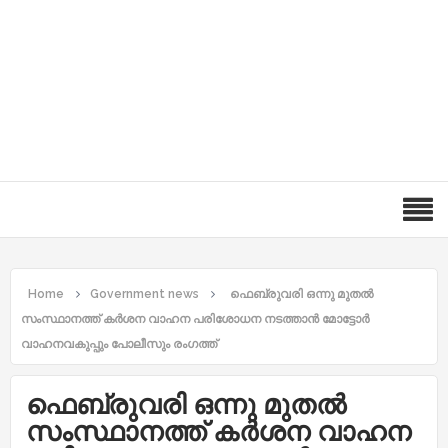
Home
Government news
ഫെബ്രുവരി ഒന്നു മുതൽ
സംസ്ഥാനത്ത് കർശന വാഹന പരിശോധന നടത്താൻ മോട്ടോർ
വാഹനവകുപ്പും പോലീസും രംഗത്ത്
ഫെബ്രുവരി ഒന്നു മുതൽ
സംസ്ഥാനത്ത് കർശന വാഹന