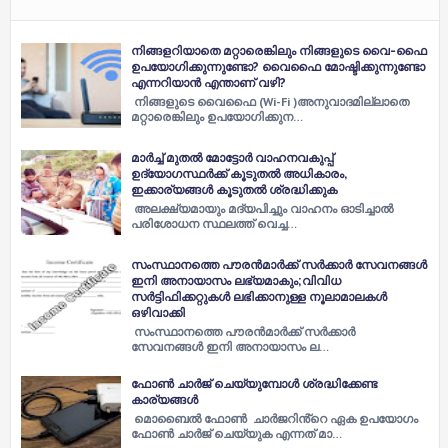
നിങ്ങളറിയാതെ മറ്റാരെങ്കിലും നിങ്ങളുടെ വൈ-ഫൈ
ഉപയോഗിക്കുന്നുണ്ടോ? വൈഫൈ മോഷ്ടിക്കുന്നുണ്ടോ
എന്നറിയാൻ എന്താണ് വഴി?
നിങ്ങളുടെ വൈഫൈ (Wi-Fi )അനുവാദമില്ലാതെ
മറ്റാരെങ്കിലും ഉപയോഗിക്കുന…
മാര്‍ച്ച്‌ മുതല്‍ മോട്ടോര്‍ വാഹനവകുപ്പ്
ഉദ്യോഗസ്ഥര്‍ക്ക് കൂടുതല്‍ അധികാരം,
ഇക്കാര്യങ്ങള്‍ കൂടുതൽ ശ്രദ്ധിക്കുക
അലക്ഷ്യമായും മദ്യപിച്ചും വാഹനം ഓടിച്ചാല്‍
പരിശോധന സ്ഥലത്ത് വെച്ച…
സംസ്ഥാനത്തെ പൗരന്‍മാര്‍ക്ക് സര്‍ക്കാര്‍ സേവനങ്ങള്‍
ഇനി അനായാസം ലഭ്യമാകും;വിവിധ
സര്‍ട്ടിഫിക്കറ്റുകള്‍ ലഭിക്കാനുള്ള നൂലാമാലകള്‍
ഒഴിവാക്കി
സംസ്ഥാനത്തെ പൗരന്‍മാര്‍ക്ക് സര്‍ക്കാര്‍
സേവനങ്ങള്‍ ഇനി അനായാസം ല…
ഫോൺ ചാർജ് ചെയ്യുമ്പോൾ ശ്രദ്ധിക്കേണ്ട
കാര്യങ്ങൾ
മൊബൈൽ ഫോൺ ചാർജറിൻ്റെ ഏക ഉപയോഗം
ഫോൺ ചാർജ് ചെയ്യുക എന്നത് മാ…