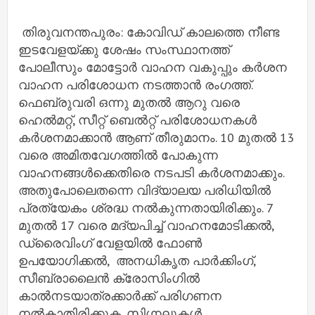
തിരുവനന്തപുരം: കോവിഡ് കാലത്തെ നീണ്ട
ഇടവേളയ്ക്കു ശേഷം സംസ്ഥാനത്ത്
പോലീസും മോട്ടോർ വാഹന വകുപ്പും കർശന
വാഹന പരിശോധന നടത്താൻ രംഗത്ത്.
ഫെബ്രുവരി ഒന്നു മുതൽ ആറു വരെ
ഹെൽമറ്റ്, സീറ്റ് ബെൽറ്റ് പരിശോധനകൾ
കർശനമാക്കാൻ ആണ് തീരുമാനം. 10 മുതൽ 13
വരെ അമിതവേഗത്തിൽ പോകുന്ന
വാഹനങ്ങൾക്കെതിരെ നടപടി കർശനമാക്കും.
അതുപോലെതന്നെ വിദ്യാലയ പരിധിയിൽ
പ്രത്യേകം ശ്രദ്ധ നൽകുന്നതായിരിക്കും. 7
മുതൽ 17 വരെ മദ്യപിച്ച് വാഹനമോടിക്കൽ,
ഡ്രൈവിംഗ് വേളയിൽ ഫോൺ
ഉപയോഗിക്കൽ, അനധികൃത പാർക്കിംഗ്,
സീബ്രാലൈൻ ക്രോസിംഗിൽ
കാൽനടയാത്രക്കാർക്ക് പരിഗണന
നൽകാതിരിക്കുക, സിഗ്നലുകൾ