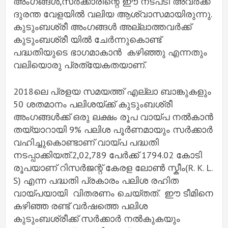
അംഗങ്ങൾ,സർക്കാരിന്റെ ഈ നടപടി അവർക്ക്
ദുരന്ത വേളയിൽ വലിയ ആശ്വാസമായിരുന്നു.
കുടുംബശ്രീ അംഗങ്ങൾ അല്ലാത്തവർക്ക്
കുടുംബശ്രീ യിൽ ചേർന്നുകൊണ്ട്
പദ്ധതിയുടെ ഭാഗമാകാൻ കഴിഞ്ഞു എന്നതും
വലിയൊരു പ്രത്യേകതയാണ്.
2018ലെ പ്രളയ സമയത്ത് എല്ലാ ബാങ്കുകളും
50 ശതമാനം പലിശയ്ക്ക് കുടുംബശ്രീ
അംഗങ്ങൾക്ക് ഒരു ലക്ഷം രൂപ വായ്പ നൽകാൻ
തയ്യാറായി 9% പലിശ പൂർണമായും സർക്കാർ
വഹിച്ചുകൊണ്ടാണ് വായ്പ പദ്ധതി
നടപ്പാക്കിയത്.2,02,789 പേർക്ക് 1794.02 കോടി
രൂപയാണ് റിസർജന്റ് കേരള ലോൺ സ്കീം(R. K. L.
S) എന്ന പദ്ധതി പ്രകാരം പലിശ രഹിത
വായ്പയായി വിതരണം ചെയ്തത്. ഈ ടീമിനെ
കഴിഞ്ഞ രണ്ട് വർഷത്തെ പലിശ
കുടുംബശ്രീക്ക് സർക്കാർ നൽകുകയും