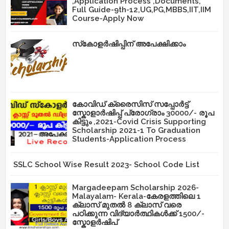
,Application Process ,Documents,
Full Guide-9th-12,UG,PG,MBBS,IIT,IIM
Course-Apply Now
സ്‌കോളർഷിപ്പിന് അപേക്ഷിക്കാം
കോവിഡ് ക്രൈസിസ് സപ്പോർട്ട്
സ്കോളാർഷിപ്പ് പ്രോഗ്രാം 30000/- രൂപ
കിട്ടും ,2021-Covid Crisis Supporting
Scholarship 2021-1 To Graduation
Students-Application Process
SSLC School Wise Result 2023- School Code List
Margadeepam Scholarship 2026-
Malayalam- Kerala-കേരളത്തിലെ 1
ക്ലാസ് മുതൽ 8 ക്ലാസ് വരെ
പഠിക്കുന്ന വിദ്യാർത്ഥികൾക്ക് 1500/-
സ്കോളർഷിപ്