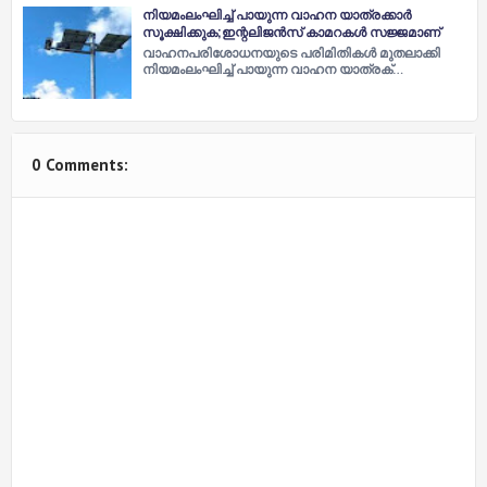
നിയമംലംഘിച്ച് പായുന്ന വാഹന യാത്രക്കാർ
സൂക്ഷിക്കുക;ഇന്റലിജൻസ് കാമറകൾ സജ്ജമാണ്
വാഹനപരിശോധനയുടെ പരിമിതികൾ മുതലാക്കി
നിയമംലംഘിച്ച് പായുന്ന വാഹന യാത്രക്…
0 Comments: