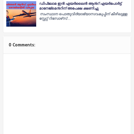
ഡിപ്ലോമ ഇൻ എയര്‍ലൈൻ ആ൯റ് എയര്‍പോര്‍ട്ട്
മാനേജ്‌മെ൯റിന് അപേക്ഷ ക്ഷണിച്ചു
സംസ്ഥാന പൊതുവിദ്യാഭ്യാസവകുപ്പിന് കീഴിലുള്ള
സ്റ്റേറ്റ് റിസോഴ്‌സ് …
0 Comments: