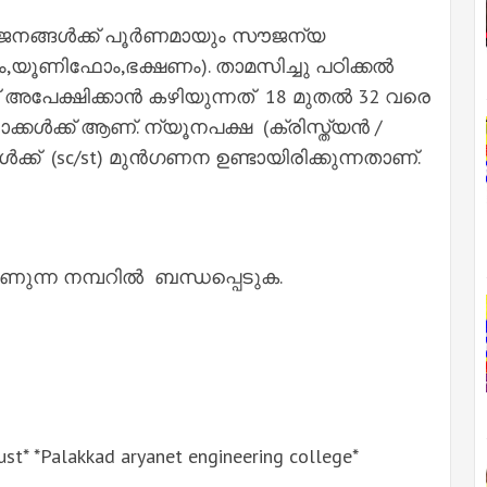
വജനങ്ങൾക്ക് പൂർണമായും സൗജന്യ
ം,യൂണിഫോം,ഭക്ഷണം). താമസിച്ചു പഠിക്കൽ
അപേക്ഷിക്കാൻ കഴിയുന്നത് 18 മുതൽ 32 വരെ
്കൾക്ക് ആണ്. ന്യൂനപക്ഷ (ക്രിസ്ത്യൻ /
്ങൾക്ക് (sc/st) മുൻഗണന ഉണ്ടായിരിക്കുന്നതാണ്.
ണുന്ന നമ്പറിൽ ബന്ധപ്പെടുക.
ust* *Palakkad aryanet engineering college*