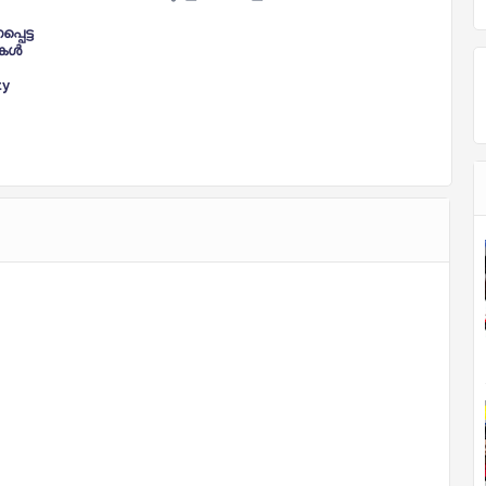
പെട്ട
്തകൾ
ty