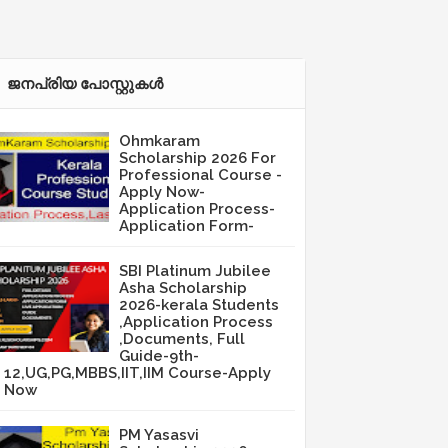
ജനപ്രിയ പോസ്റ്റുകള്‍‌
Ohmkaram
Scholarship 2026 For
Professional Course -
Apply Now-
Application Process-
Application Form-
SBI Platinum Jubilee
Asha Scholarship
2026-kerala Students
,Application Process
,Documents, Full
Guide-9th-
12,UG,PG,MBBS,IIT,IIM Course-Apply
Now
PM Yasasvi