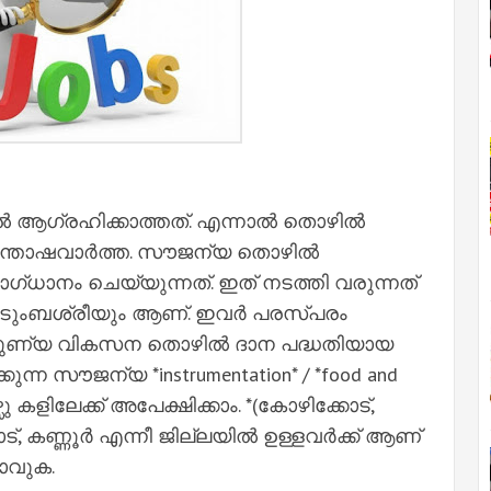
 ആഗ്രഹിക്കാത്തത്. എന്നാൽ തൊഴിൽ
 സന്തോഷവാർത്ത. സൗജന്യ തൊഴിൽ
ധാനം ചെയ്യുന്നത്. ഇത് നടത്തി വരുന്നത്
 കുടുംബശ്രീയും ആണ്. ഇവർ പരസ്പരം
നൈപുണ്യ വികസന തൊഴിൽ ദാന പദ്ധതിയായ
ുന്ന സൗജന്യ *instrumentation* / *food and
സു കളിലേക്ക് അപേക്ഷിക്കാം. *(കോഴിക്കോട്,
യനാട്, കണ്ണൂർ എന്നീ ജില്ലയിൽ ഉള്ളവർക്ക് ആണ്
ടാവുക.