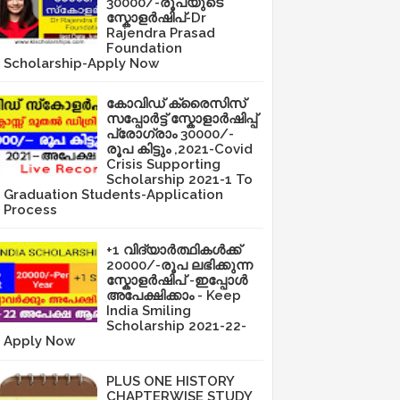
30000/-രൂപയുടെ
സ്കോളർഷിപ്-Dr
Rajendra Prasad
Foundation
Scholarship-Apply Now
കോവിഡ് ക്രൈസിസ്
സപ്പോർട്ട് സ്കോളാർഷിപ്പ്
പ്രോഗ്രാം 30000/-
രൂപ കിട്ടും ,2021-Covid
Crisis Supporting
Scholarship 2021-1 To
Graduation Students-Application
Process
+1 വിദ്യാർത്ഥികൾക്ക്
20000/-രൂപ ലഭിക്കുന്ന
സ്കോളർഷിപ് -ഇപ്പോൾ
അപേക്ഷിക്കാം - Keep
India Smiling
Scholarship 2021-22-
Apply Now
PLUS ONE HISTORY
CHAPTERWISE STUDY