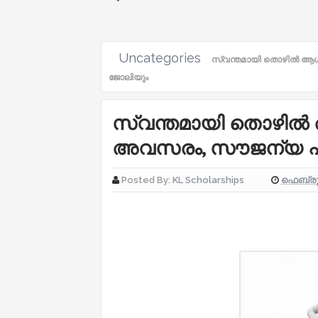
Uncategories
സ്വന്തമായി തൊഴിൽ ആഗ
ജോലിയും
സ്വന്തമായി തൊഴിൽ 
അവസരം, സൗജന്യ പ
ഫെബ്രുവ
Posted By:
KL Scholarships