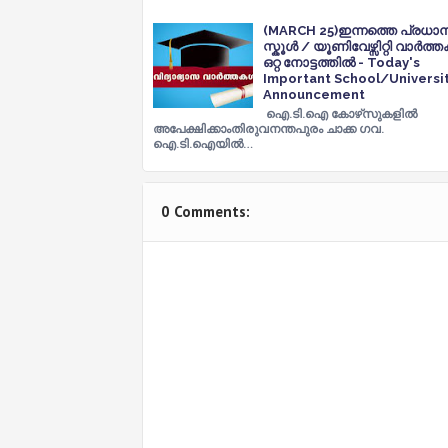
(MARCH 25)ഇന്നത്തെ പ്രധാനപ്
സ്കൂൾ / യൂണിവേഴ്സിറ്റി വാർത
ഒറ്റ നോട്ടത്തിൽ - Today's
Important School/Universi
Announcement
ഐ.ടി.ഐ കോഴ്‌സുകളിൽ
അപേക്ഷിക്കാംതിരുവനന്തപുരം ചാക്ക ഗവ.
ഐ.ടി.ഐയിൽ…
0 Comments: