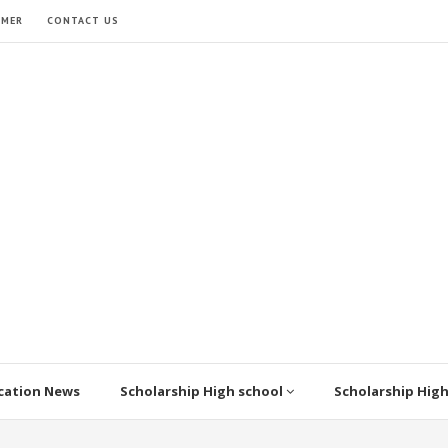
IMER
CONTACT US
cation News
Scholarship High school
Scholarship Hig