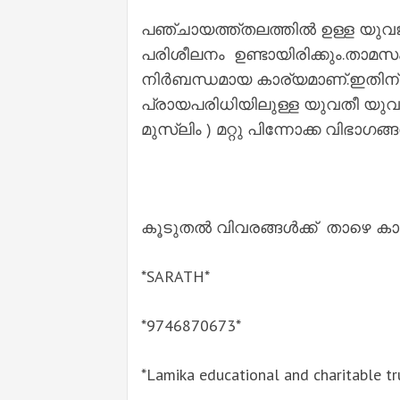
പഞ്ചായത്ത്‌തലത്തിൽ ഉള്ള യു
പരിശീലനം ഉണ്ടായിരിക്കും.താമസ
നിർബന്ധമായ കാര്യമാണ്.ഇതിന് 
പ്രായപരിധിയിലുള്ള യുവതീ യുവാക
മുസ്ലിം ) മറ്റു പിന്നോക്ക വിഭാഗങ
കൂടുതൽ വിവരങ്ങൾക്ക് താഴെ കാ
*SARATH*
*9746870673*
*Lamika educational and charitable tr