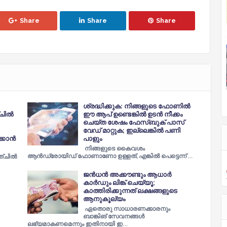
Share
Share
Share
ശ്രദ്ധിക്കുക: നിങ്ങളുടെ ഫോണില്‍
്ചിൽ
ഈ ആപ് ഉണ്ടെങ്കില്‍ ഉടന്‍ നീക്കം
ചെയ്ത ശേഷം ഫേസ്ബുക് പാസ്
വേഡ് മാറ്റുക; ഇല്ലെങ്കില്‍ പണി
ക്കാൻ
പാളും
നിങ്ങളുടെ കൈവശം
ആന്‍ഡ്രോയിഡ് ഫോണാണോ ഉള്ളത്, എങ്കില്‍ പെട്ടെന്ന് …
ഞ്ചിൽ
ജൻധൻ അക്കൗണ്ടും ആധാർ
കാർഡും ലിങ്ക് ചെയ്യൂ;
കാത്തിരിക്കുന്നത് ലക്ഷങ്ങളുടെ
ആനുകൂല്യം
ഏതൊരു സാധാരണക്കാരനും
ബാങ്കിങ് സേവനങ്ങൾ
ലഭ്യമാകണമെന്നും ഇതിനായി ഇ…