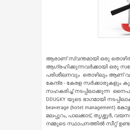
ആരാണ് സ്വന്തമായി ഒരു തൊഴിൽ
ആഗ്രഹിക്കുന്നവർക്കായി ഒരു
പരിശീലനവും തൊഴിലും ആണ് വാഗ്
കേന്ദ്ര - കേരള സർക്കാരുകളും
സഹകരിച്ച് നടപ്പിലാക്കുന്ന 
DDUGKY യുടെ ഭാഗമായി നടപ്പിലാക്ക
beaverage (hotel management) കോഴ്
മലപ്പുറം, പാലക്കാട്, തൃശ്ശൂർ, വ
നമ്മുടെ സ്ഥാപനത്തിൽ സീറ്റ് ഉണ്