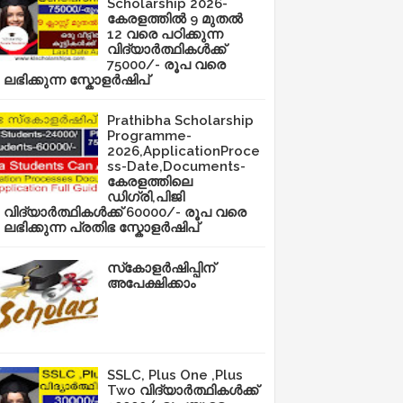
Scholarship 2026-
കേരളത്തിൽ 9 മുതൽ
12 വരെ പഠിക്കുന്ന
വിദ്യാർത്ഥികൾക്ക്
75000/- രൂപ വരെ
ലഭിക്കുന്ന സ്കോളർഷിപ്
Prathibha Scholarship
Programme-
2026,ApplicationProce
ss-Date,Documents-
കേരളത്തിലെ
ഡിഗ്രി,പിജി
വിദ്യാർത്ഥികൾക്ക് 60000/- രൂപ വരെ
ലഭിക്കുന്ന പ്രതിഭ സ്കോളർഷിപ്
സ്‌കോളർഷിപ്പിന്
അപേക്ഷിക്കാം
SSLC, Plus One ,Plus
Two വിദ്യാർത്ഥികൾക്ക്