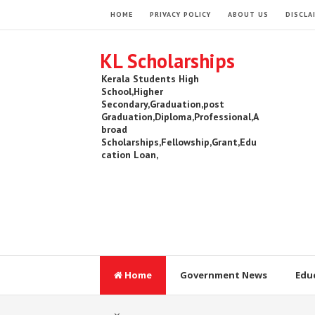
HOME
PRIVACY POLICY
ABOUT US
DISCLA
KL Scholarships
Kerala Students High
School,Higher
Secondary,Graduation,post
Graduation,Diploma,Professional,A
broad
Scholarships,Fellowship,Grant,Edu
cation Loan,
Home
Government News
Edu