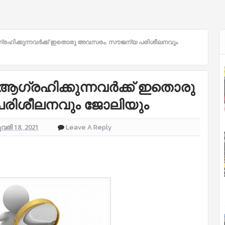
്രഹിക്കുന്നവർക്ക് ഇതൊരു അവസരം, സൗജന്യ പരിശീലനവും
ആഗ്രഹിക്കുന്നവർക്ക് ഇതൊരു
രിശീലനവും ജോലിയും
രി 18, 2021
Leave A Reply