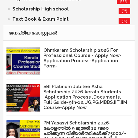
(338)
Scholarship High school
(97)
Text Book & Exam Point
(92)
ജനപ്രിയ പോസ്റ്റുകള്‍‌
Ohmkaram Scholarship 2026 For
Professional Course - Apply Now-
Application Process-Application
Form-
SBI Platinum Jubilee Asha
Scholarship 2026-kerala Students
,Application Process ,Documents,
Full Guide-9th-12,UG,PG,MBBS,IIT,IIM
Course-Apply Now
PM Yasasvi Scholarship 2026-
കേരളത്തിൽ 9 മുതൽ 12 വരെ
പഠിക്കുന്ന വിദ്യാർത്ഥികൾക്ക് 75000/-