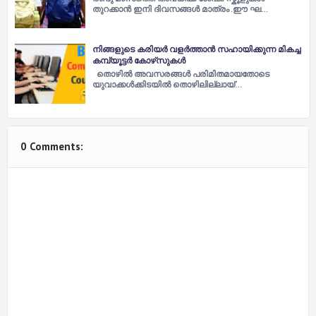
തുറക്കാൻ ഇനി ദിവസങ്ങൾ മാത്രം .ഈ ഘ…
നിങ്ങളുടെ കരിയർ വളർത്താൻ സഹായിക്കുന്ന മികച്ച
കമ്പ്യൂട്ടർ കോഴ്‌സുകൾ
തൊഴിൽ അവസരങ്ങൾ പരിമിതമായതോടെ
യുവാക്കൾക്കിടയിൽ തൊഴിലില്ലായ്…
0 Comments: