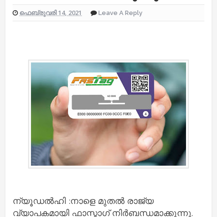
ഫെബ്രുവരി 14, 2021
Leave A Reply
ന്യൂഡൽഹി :നാളെ മുതൽ രാജ്യ
വ്യാപകമായി ഫാസ്ടാഗ് നിർബന്ധമാക്കുന്നു.