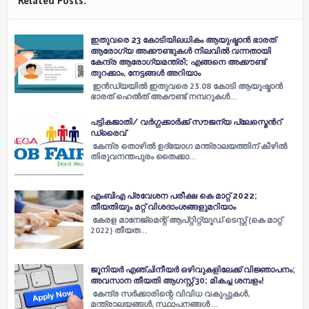
Related Posts:
ഇതുവരെ 23 കോടിയിലധികം ആയുഷ്മാൻ ഭാരത്
ആരോഗ്യ അക്കൗണ്ടുകൾ നിലവിൽ വന്നതായി
കേന്ദ്ര ആരോഗ്യമന്ത്രി; എങ്ങനെ അക്കൗണ്ട്
തുറക്കാം, നേട്ടങ്ങൾ അറിയാം
ഇൻഡ്യയിൽ ഇതുവരെ 23.08 കോടി ആയുഷ്മാൻ
ഭാരത് ഹെൽത് അകൗണ്ട് നമ്പറുകൾ…
പട്ടികജാതി/ വർഗ്ഗക്കാർക്ക് സൗജന്യ പ്ലേസ്മെൻറ്
ഡ്രൈവ്
കേന്ദ്ര തൊഴിൽ ഉദ്യോഗ മന്ത്രാലയത്തിന് കീഴിൽ
തിരുവനന്തപുരം തൈക്കാ…
എംബിഎ പ്രവേശന പരീക്ഷ കെ മാറ്റ് 2022;
തീയതിയും മറ്റ് വിശദാംശങ്ങളുമറിയാം
കേരള മാനേജ്മെന്റ് ആപ്റ്റിറ്റ്യൂഡ് ടെസ്റ്റ് (കെ മാറ്റ്
2022) തീയത…
ജൂനിയർ എഞ്ചിനീയർ ഒഴിവുകളിലേക്ക് വിജ്ഞാപനം;
അവസാന തീയതി ആ​ഗസ്റ്റ് 30; മികച്ച ശമ്പളം!
കേന്ദ്ര സർക്കാരിന്റെ വിവിധ വകുപ്പുകൾ,
മന്ത്രാലയങ്ങൾ, സ്ഥാപനങ്ങൾ …