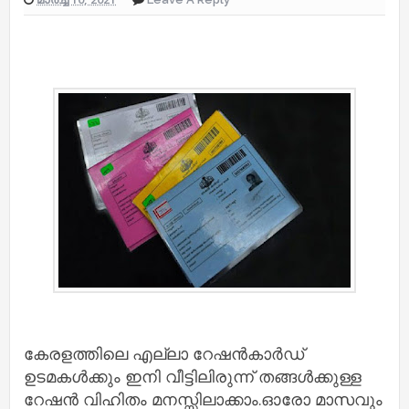
കേരളത്തിലെ എല്ലാ റേഷൻകാർഡ്
ഉടമകൾക്കും ഇനി വീട്ടിലിരുന്ന് തങ്ങൾക്കുള്ള
റേഷൻ വിഹിതം മനസ്സിലാക്കാം.ഓരോ മാസവും