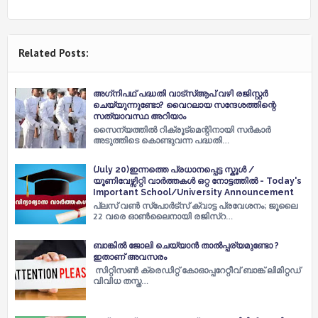
Related Posts:
അഗ്‌നിപഥ് പദ്ധതി വാട്‌സ്‌ആപ് വഴി രജിസ്റ്റര്‍
ചെയ്യുന്നുണ്ടോ? വൈറലായ സന്ദേശത്തിന്റെ
സത്യാവസ്ഥ അറിയാം
സൈന്യത്തില്‍ റിക്രൂട്‌മെന്റിനായി സര്‍കാര്‍
അടുത്തിടെ കൊണ്ടുവന്ന പദ്ധതി…
(July 20)ഇന്നത്തെ പ്രധാനപ്പെട്ട സ്കൂൾ /
യൂണിവേഴ്സിറ്റി വാർത്തകൾ ഒറ്റ നോട്ടത്തിൽ - Today's
Important School/University Announcement
പ്ലസ് വണ്‍ സ്പോര്‍ട്സ് ക്വാട്ട പ്രവേശനം; ജൂലൈ
22 വരെ ഓണ്‍ലൈനായി രജിസ്റ…
ബാങ്കില്‍ ജോലി ചെയ്യാന്‍ താല്‍പ്പര്യമുണ്ടോ ?
ഇതാണ് അവസരം
സിറ്റിസണ്‍ ക്രെഡിറ്റ് കോഓപ്പറേറ്റീവ് ബാങ്ക് ലിമിറ്റഡ്
വിവിധ തസ്ത…