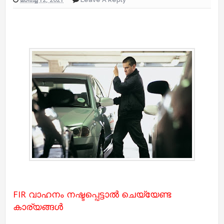
FIR വാഹനം നഷ്ടപ്പെട്ടാൽ ചെയ്യേണ്ട
കാര്യങ്ങൾ