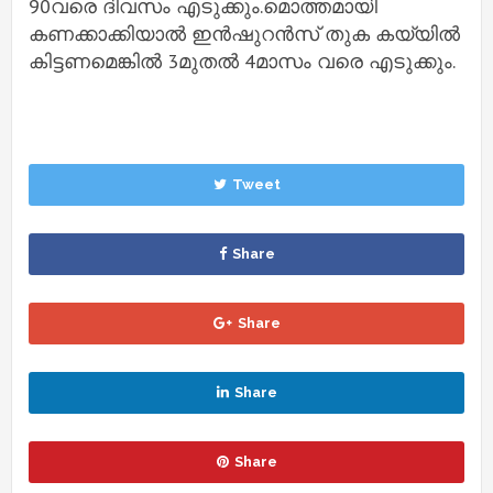
90വരെ ദിവസം എടുക്കും.മൊത്തമായി
കണക്കാക്കിയാൽ ഇൻഷുറൻസ് തുക കയ്യിൽ
കിട്ടണമെങ്കിൽ 3മുതൽ 4മാസം വരെ എടുക്കും.
Tweet
Share
Share
Share
Share