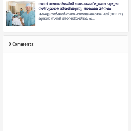
സൗദി അറേബ്യയിൽ ഒഡെപെക് മുഖേന പുരുഷ
നഴ്‌സുമാരെ നിയമിക്കുന്നു; അപേക്ഷ 25നകം
കേരള സർക്കാർ സ്ഥാപനമായ ഒഡെപെക്ക് (ODEPC)
മുഖേന സൗദി അറേബ്യയിലെ പ…
0 Comments: