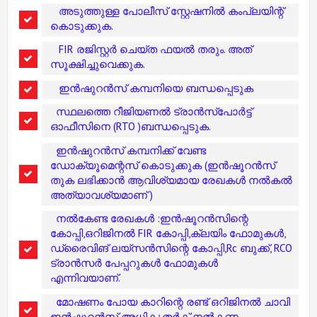
അടുത്തുള്ള പോലീസ് സ്റ്റേഷനിൽ കംപ്ലയിന്റ്
കൊടുക്കുക.
FIR രജിസ്റ്റർ ചെയ്ത ഫയൽ തരും. അത്
സൂക്ഷിച്ചുവെക്കുക.
ഇൻഷുറൻസ് കമ്പനിയെ ബന്ധപ്പെടുക
സ്ഥലത്തെ റീജിയണൽ ട്രാൻസ്‌പോർട്ട്
ഓഫീസിനെ (RTO )ബന്ധപ്പെടുക.
ഇൻഷുറൻസ് കമ്പനിക്ക് വേണ്ട
ഡോക്യൂമെന്റസ് കൊടുക്കുക (ഇൻഷൂറൻസ്
തുക ലഭിക്കാൻ ആവിശ്യമായ രേഖകൾ നൽകൽ
അത്യാവശ്യമാണ് )
നൽകേണ്ട രേഖകൾ :ഇൻഷൂറൻസിന്റെ
കോപ്പി,ഒറിജിനൽ FIR കോപ്പി,ക്ലയിം ഫോമുകൾ,
ഡ്രൈവിങ് ലയ്സൻസിന്റെ കോപ്പി,Rc ബുക്ക്‌, RCO
ട്രാൻസർ പേപ്പറുകൾ ഫോമുകൾ
എന്നിവയാണ്.
മോഷണം പോയ കാറിന്റെ രണ്ട് ഒറിജിനൽ ചാവി
ഇൻഷൂറൻസ് അധികൃതർക് നൽകണം.