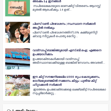
അടക്കം 14 ഇനങ്ങള്‍
സപ്ലൈകോയുടെ ഓണക്കിറ്റ് വിതരണം ആഗസ്റ്റ്
മുതല്‍ ആരംഭിക്കും. 14 ഉത്…
പ്ലസ് വൺ പ്രവേശനം ;സംസ്ഥാന സർക്കാർ
അപ്പീൽ നൽകും
പ്ലസ് വൺ പ്രവേശനത്തിന് 10% കമ്മ്യൂണിറ്റി
ക്വാട്ട സീറ്റുകൾ പൊതു മെറിറ്റ…
വാട്സാപ്പ് ബാങ്കിങ്ങുമായി എസ്.ബി.ഐ; എങ്ങനെ
ഉപയോഗിക്കാം
ഉപയോക്താകള്‍ക്കായി വാട്സാപ്പ്
അടിസ്ഥാനമാക്കിയുള്ള ബാങ്കിങ് സേവനം അവതരി…
ഈ കിറ്റ് സൗജന്യമല്ല 1000 രൂപ കൊടുക്കണം,
ഭാഗ്യമുണ്ടെങ്കില്‍ സമ്മാനം കിട്ടും: പുതിയ കിറ്റ്
ഹിറ്റാക്കാന്‍ സര്‍ക്കാര്‍
ഇടത്തരം ഉപഭോക്താക്കളെ ലക്ഷ്യമി​ട്ട് സപ്ലൈകോ
സൂപ്പര്‍മാര്‍ക്കറ്റു…
1 അഭിപ്രായം: