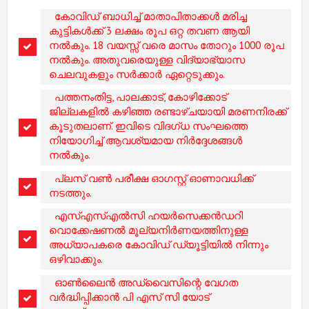
കോവിഡ്‌ ബാധിച്ച് മാതാപിതാക്കൾ മരിച്ച
കുട്ടികൾക്ക് 3 ലക്ഷം രൂപ ഒറ്റ തവണ ആയി
നൽകും. 18 വയസ്സ് വരെ മാസം തോറും 1000 രൂപ
നൽകും. അതുവരെയുള്ള വിദ്യാഭ്യാസ
ചെലവുകളും സർക്കാർ ഏറ്റെടുക്കും.
പത്തനംതിട്ട, പാലക്കാട്, കോഴിക്കോട്
ജില്ലകളിൽ കഴിഞ്ഞ രണ്ടാഴ്ചയായി മരണനിരക്ക്
കൂടുതലാണ്. ഇവിടെ വിദഗ്ധ സംഘത്തെ
നിയോഗിച്ച് ആവശ്യമായ നിർദ്ദേശങ്ങൾ
നൽകും.
പ്ലസ് വൺ പരീക്ഷ ഓഗസ്റ്റ് ഓണാവധിക്ക്
നടത്തും.
എസ്എസ്എൽസി ഹയർസെക്കൻഡറി
വൊക്കേഷണൽ മൂല്യനിർണയത്തിനുള്ള
അധ്യാപകരെ കോവിഡ് ഡ്യൂട്ടിയിൽ നിന്നും
ഒഴിവാക്കും.
ഓൺലൈൻ അഡ്വൈസിന്റെ വേഗത
വർദ്ധിപ്പിക്കാൻ പി എസ് സി യോട്