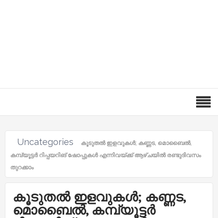
Uncategories
കൂടുതൽ ഇളവുകൾ; കണ്ണട, മൊബൈൽ,
കമ്പ്യൂട്ടർ റിപ്പയറിങ് ഷോപ്പുകൾ എന്നിവയ്ക്ക് ആഴ്ചയിൽ രണ്ടുദിവസം
തുറക്കാം
കൂടുതൽ ഇളവുകൾ; കണ്ണട,
മൊബൈൽ, കമ്പ്യൂട്ടർ