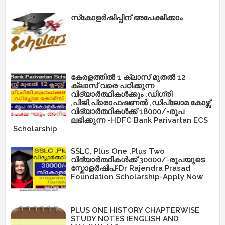
സ്‌കോളർഷിപ്പിന് അപേക്ഷിക്കാം
കേരളത്തിൽ 1 ക്ലാസ് മുതൽ 12
ക്ലാസ് വരെ പഠിക്കുന്ന
വിദ്യാർത്ഥികൾക്കും ,ഡിഗ്രി
,പിജി,പ്രൊഫഷണൽ ,ഡിപ്ലോമ കോഴ്സ്
വിദ്യാർത്ഥികൾക്ക് 18000/-രൂപ
ലഭിക്കുന്ന -HDFC Bank Parivartan ECS
Scholarship
SSLC, Plus One ,Plus Two
വിദ്യാർത്ഥികൾക്ക് 30000/-രൂപയുടെ
സ്കോളർഷിപ്-Dr Rajendra Prasad
Foundation Scholarship-Apply Now
PLUS ONE HISTORY CHAPTERWISE
STUDY NOTES (ENGLISH AND