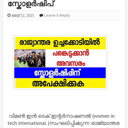
സ്കോളർഷിപ്
മേയ് 12, 2021
Leave A Reply
വിമൺ ഇൻ ടെക് ഇന്റർനാഷണൽ (women in
tech international )സംഘടിപ്പിക്കുന്ന രാജ്യാന്തര