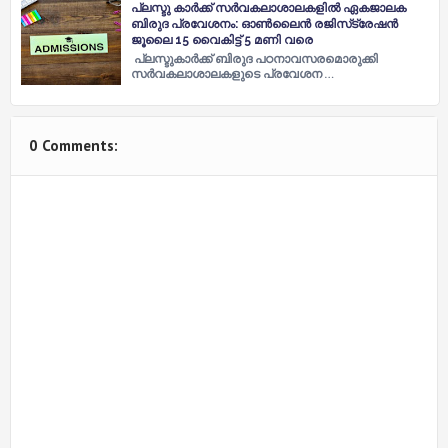
പ്ലസ്ടു ‍കാര്‍ക്ക് സര്‍വകലാശാലകളില്‍ ഏകജാലക
ബിരുദ പ്രവേശനം: ഓണ്‍ലൈന്‍ രജിസ്‌ട്രേഷന്‍
ജൂലൈ 15 വൈകിട്ട് 5 മണി വരെ
പ്ലസ്ടുകാര്‍ക്ക് ബിരുദ പഠനാവസരമൊരുക്കി
സര്‍വകലാശാലകളുടെ പ്രവേശന …
0 Comments: