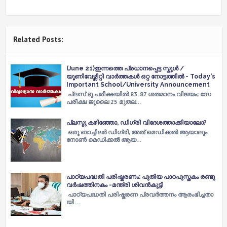
Related Posts:
(June 21)ഇന്നത്തെ പ്രധാനപ്പെട്ട സ്കൂൾ /
യൂണിവേഴ്സിറ്റി വാർത്തകൾ ഒറ്റ നോട്ടത്തിൽ - Today's
Important School/University Announcement
പ്ലസ് ടു പരീക്ഷയില്‍ 83. 87 ശതമാനം വിജയം; സേ
പരീക്ഷ ജൂലൈ 25 മുതല…
പ്ലസ്ടു കഴിഞ്ഞോ, ഡിഗ്രി വിദേശത്താക്കിയാലോ?
ഒരു ബാച്ചിലര്‍ ഡിഗ്രി, അത് മെഡിക്കല്‍ ആയാലും
നോണ്‍ മെഡിക്കല്‍ ആയ…
പാഠ്യപദ്ധതി പരിഷ്കരണം: പുതിയ പാഠപുസ്തകം രണ്ടു
വര്‍ഷത്തിനകം -മന്ത്രി ശിവന്‍കുട്ടി
പാ​ഠ്യ​പ​ദ്ധ​തി പ​രി​ഷ്ക​ര​ണ പ്ര​വ​ര്‍​ത്ത​നം ആ​രം​ഭി​ച്ച​താ​
യി …