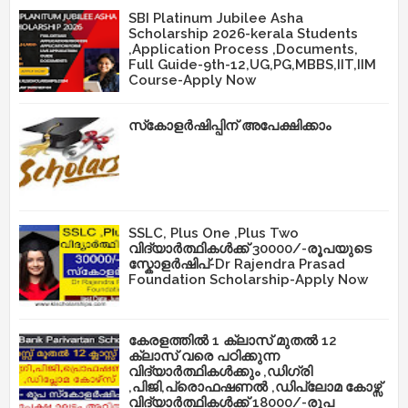
SBI Platinum Jubilee Asha
Scholarship 2026-kerala Students
,Application Process ,Documents,
Full Guide-9th-12,UG,PG,MBBS,IIT,IIM
Course-Apply Now
സ്‌കോളർഷിപ്പിന് അപേക്ഷിക്കാം
SSLC, Plus One ,Plus Two
വിദ്യാർത്ഥികൾക്ക് 30000/-രൂപയുടെ
സ്കോളർഷിപ്-Dr Rajendra Prasad
Foundation Scholarship-Apply Now
കേരളത്തിൽ 1 ക്ലാസ് മുതൽ 12
ക്ലാസ് വരെ പഠിക്കുന്ന
വിദ്യാർത്ഥികൾക്കും ,ഡിഗ്രി
,പിജി,പ്രൊഫഷണൽ ,ഡിപ്ലോമ കോഴ്സ്
വിദ്യാർത്ഥികൾക്ക് 18000/-രൂപ