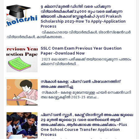
9 ക്ലാസ് മുതൽ ഡിഗ്രി വരെ പഠിക്കുന്ന
വിദ്യാർത്ഥികൾക്ക് 24000 രൂപ വരെ ലഭിക്കുന്ന
ജ്യോതി പ്രകാശ് സ്കോളർഷിപ്-Jyoti Prakash
Scholarship 2023-How To Apply-Application
Process
വികലാംഗരായ വിദ്യാർത്ഥികൾ, ട്രാൻസ്‌ജെൻഡർ
വിദ്യാർത്ഥികൾ, കായികതാരങ…
SSLC Onam Exam Previous Year Question
Paper -Download Now
2023 ലെ ഓണ പരീക്ഷക്ക് തയ്യാറെടുക്കുന്ന പത്താം
ക്ലാസ് വിദ്യാർത്ഥി…
സ്‌കോൾ കേരള; പ്ലസ് വൺ പ്രവേശനത്തിന്
അപേക്ഷ ക്ഷണിച്ചു
സ്‌കോൾ – കേരള മുഖേനയുള്ള ഹയർ സെക്കൻഡറി
തല കോഴ്സുകളിൽ 2023-25 ബാച…
പ്ലസ് വൺ സ്കൂൾ , കോഴ്സ് ട്രാൻസ്ഫർ അപേക്ഷ ജൂലൈ
29 മുതൽ ജൂലൈ 31 വരെ ഓൺലൈൻ ആയി
അപേക്ഷിക്കാം ,ആർക്കൊക്കെ അപേക്ഷിക്കാം -Plus
One School Course Transfer Application
Process