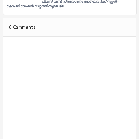
പ്ലസ് വൺ പ്രവേശനം നേടിയവർക്ക് സ്കൂൾ–
കോംബിനേഷൻ മാറ്റത്തിനുള്ള ട്ര…
0 Comments: