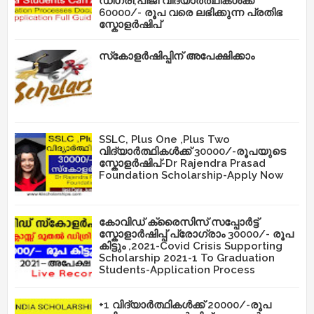
ഡിഗ്രി,പിജി വിദ്യാർത്ഥികൾക്ക്
60000/- രൂപ വരെ ലഭിക്കുന്ന പ്രതിഭ
സ്കോളർഷിപ്
സ്‌കോളർഷിപ്പിന് അപേക്ഷിക്കാം
SSLC, Plus One ,Plus Two
വിദ്യാർത്ഥികൾക്ക് 30000/-രൂപയുടെ
സ്കോളർഷിപ്-Dr Rajendra Prasad
Foundation Scholarship-Apply Now
കോവിഡ് ക്രൈസിസ് സപ്പോർട്ട്
സ്കോളാർഷിപ്പ് പ്രോഗ്രാം 30000/- രൂപ
കിട്ടും ,2021-Covid Crisis Supporting
Scholarship 2021-1 To Graduation
Students-Application Process
+1 വിദ്യാർത്ഥികൾക്ക് 20000/-രൂപ