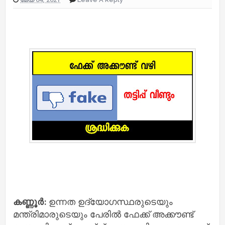
കണ്ണൂർ:
ഉന്നത ഉദ്യോഗസ്ഥരുടെയും
മന്ത്രിമാരുടെയും പേരിൽ ഫേക്ക് അക്കൗണ്ട്