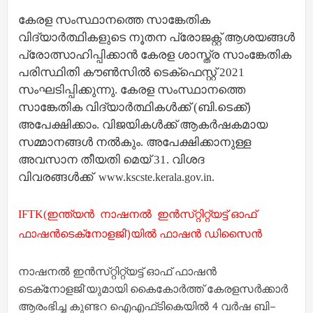
കേരള സംസ്ഥാനത്തെ സാങ്കേതിക
വിദ്യാർത്ഥികളുടെ നൂതന പ്രോജക്റ്റ് ആശയങ്ങൾ
പ്രോത്സാഹിപ്പിക്കാൻ കേരള ശാസ്ത്ര സാംങ്കേതിക
പരിസ്ഥിതി കൗൺസിൽ ടെക്ഫെസ്റ്റ് 2021
സംഘടിപ്പിക്കുന്നു. കേരള സംസ്ഥാനത്തെ
സാങ്കേതിക വിദ്യാർത്ഥികൾക്ക് (ബി.ടെക്ക്)
അപേക്ഷിക്കാം. വിജയികൾക്ക് ആകർഷകമായ
സമ്മാനങ്ങൾ നൽകും. അപേക്ഷിക്കാനുള്ള
അവസാന തീയതി മെയ് 31. വിശദ
വിവരങ്ങൾക്ക്
www.kscste.
kerala.gov.in
.
ഇന്ത്യൻ
നാഷനൽ ഇൻസ്‌റ്റിറ്റ്യട്ട് ഓഫ്
IFTK
(
ഫാഷൻടെക്‌നോളജി’)
യിൽ ഫാഷൻ ഡിസൈൻ
നാഷനൽ ഇൻസ്‌റ്റിറ്റ്യട്ട് ഓഫ് ഫാഷൻ
ടെക്‌നോളജി’യുമായി കൈകോർത്ത് കേരളസർക്കാർ
ആരംഭിച്ച
കുണ്ടറ ഐഎഫ്‌ടികെയിൽ 4 വർഷ ബി–