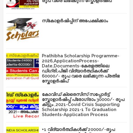
രൂപ വരെ ലഭിക്കുന്ന സ്കോളർഷിപ്
സ്‌കോളർഷിപ്പിന് അപേക്ഷിക്കാം
Prathibha Scholarship Programme-
2026,ApplicationProcess-
Date,Documents-കേരളത്തിലെ
ഡിഗ്രി,പിജി വിദ്യാർത്ഥികൾക്ക്
60000/- രൂപ വരെ ലഭിക്കുന്ന പ്രതിഭ
സ്കോളർഷിപ്
കോവിഡ് ക്രൈസിസ് സപ്പോർട്ട്
സ്കോളാർഷിപ്പ് പ്രോഗ്രാം 30000/- രൂപ
കിട്ടും ,2021-Covid Crisis Supporting
Scholarship 2021-1 To Graduation
Students-Application Process
+1 വിദ്യാർത്ഥികൾക്ക് 20000/-രൂപ