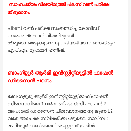
സാഹചര്യം വിലയിരുത്തി പ്ലസ് വൺ പരീക്ഷ
തീരുമാനം
പ്ലസ് വൺ പരീക്ഷ സംബന്ധിച്ച് കോവിഡ്
സാഹചര്യങ്ങൾ വിലയിരുത്തി
തീരുമാനമെടുക്കുമെന്നു വിദ്യാഭ്യാസ
സെക്രട്ടറി
എ.പി.എം. മുഹമ്മദ് ഹനീഷ്.
ബാംഗ്‌ളൂർ ആർമി ഇൻസ്റ്റിറ്റ്യൂട്ടിൽ ഫാഷൻ
ഡിസൈൻ പഠനം
ബെംഗളൂരു ആർമി ഇൻസ്റ്റിറ്റ്യൂട്ട് ഓഫ് ഫാഷൻ
ഡിസൈനിലെ 3 വർഷ ബിഎസ്‌സി ഫാഷൻ &
അപ്പാരൽ ഡിസൈൻ പ്രവേശനത്തിനു
ജൂൺ 12
വരെ അപേക്ഷ സ്വീകരിക്കും.
ജൂലൈ നാലിനു 3
മണിക്കൂർ ഓൺലൈൻ ടെസ്റ്റുണ്ട്. ഇതിൽ