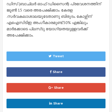
ഡിസ് (ബാച്‌ലർ ഓഫ് ഡിസൈൻ) പ്രവേശനത്തിന്
ജൂൺ 15 വരെ അപേക്ഷിക്കാം. കേരള
.
സർവകലാശാലയുടേതാണു ബിരുദം. കോഴ്സിന്
എഐസിടിഇ അംഗീകാരമുണ്ട്.
50% എങ്കിലും
മാർക്കോടെ പ്ലസ്‌ടു യോഗ്യതയുള്ളവർക്ക്
അപേക്ഷിക്കാം.
Tweet
Share
Share
Share