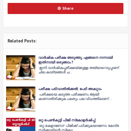
Share
Related Posts:
വാർഷിക പരീക്ഷ അടുത്തു, എങ്ങനെ നന്നായി
ഇതിനായി ഒരുങ്ങാം ?
ഇനി വാര്‍ഷികപ്പരീക്ഷയ്ക്കുള്ള തയ്യാറെടുപ്പാണ്.
ചില കാര്യങ്ങള്‍ ച…
പരീക്ഷ പടിവാതില്‍ക്കല്‍; പേടി അകറ്റാം
പരീക്ഷയെ കടുത്ത പരീക്ഷണം ആയി
കാണാതിരിക്കുക.പലരും പല വിധത്തിലാണ് …
ഒറ്റ പെൺകുട്ടി പിജി സ്‌കോളർഷിപ്പ്.
ഒറ്റ മകളാണോ? പിജിക്ക് പഠിക്കുകയാണോ; കേന്ദ്ര
സര്‍ക്കാരിന്റെ സ്‌കോ…