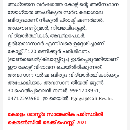
അധ്യയന വർഷത്തെ കോഴ്സിന്റെ അടിസ്ഥാന
യോഗ്യത അംഗീകൃത സർവകലാശാല
ബിരുദമാണ്. നികുതി പ്രാക്ടീഷണർമാർ,
അക്കൗണ്ടന്റുമാർ, നിയമവിദഗ്ദ്ധർ,
വിദ്യാർത്ഥികൾ, അദ്ധ്യാപകർ,
ഉദ്യോഗസ്ഥർ എന്നിവരെ ഉദ്ദേശിച്ചാണ്
കോഴ്സ്്. 120 മണിക്കൂർ പരിശീലനം
(ഓൺലൈൻ/ക്ലാസ്സ്റൂം) ഉൾപ്പെടുത്തിയാണ്
ഈ കോഴ്സ് വിഭാവന ചെയ്തിരിക്കുന്നത്.
അവസാന വർഷ ബിരുദ വിദ്യാർത്ഥികൾക്കും
അപേക്ഷിക്കാം. അവസാന തീയതി ജൂൺ
30.ഹെൽപ്പ്ലൈൻ നമ്പർ:
9961708951,
04712593960
ഇ മെയിൽ:
Pgdgst@gift.res.in
.
കേരളം ശാസ്ത്ര സാങ്കേതിക പരിസ്ഥിതി
കൌൺസിൽ ടെക്ക് ഫെസ്റ്റ് -2021