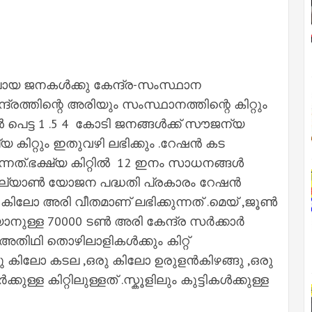
ായ ജനകൾക്കു കേന്ദ്ര-സംസ്ഥാന
ദ്രത്തിന്റെ അരിയും സംസ്ഥാനത്തിന്റെ കിറ്റും
 പെട്ട 1 .5 4 കോടി ജനങ്ങൾക്ക് സൗജന്യ
യ കിറ്റും ഇതുവഴി ലഭിക്കും .റേഷൻ കട
നത്.ഭക്ഷ്യ കിറ്റിൽ 12 ഇനം സാധനങ്ങൾ
ബ് കല്യാൺ യോജന പദ്ധതി പ്രകാരം റേഷൻ
ലോ അരി വീതമാണ് ലഭിക്കുന്നത് .മെയ് ,ജൂൺ
നുള്ള 70000 ടൺ അരി കേന്ദ്ര സർക്കാർ
തിഥി തൊഴിലാളികൾക്കും കിറ്റ്
്ടു കിലോ കടല ,ഒരു കിലോ ഉരുളൻകിഴങ്ങു ,ഒരു
ള കിറ്റിലുള്ളത് .സ്കൂളിലും കുട്ടികൾക്കുള്ള