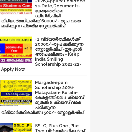
2026,ApplicationProce
ss-Date,Documents-
കേരളത്തിലെ
ഡിഗ്രി,പിജി
വിദ്യാർത്ഥികൾക്ക് 60000/- രൂപ വരെ
ലഭിക്കുന്ന പ്രതിഭ സ്കോളർഷിപ്
+1 വിദ്യാർത്ഥികൾക്ക്
20000/-രൂപ ലഭിക്കുന്ന
സ്കോളർഷിപ് -ഇപ്പോൾ
അപേക്ഷിക്കാം - Keep
India Smiling
Scholarship 2021-22-
Apply Now
Margadeepam
Scholarship 2026-
Malayalam- Kerala-
കേരളത്തിലെ 1 ക്ലാസ്
മുതൽ 8 ക്ലാസ് വരെ
പഠിക്കുന്ന
വിദ്യാർത്ഥികൾക്ക് 1500/- സ്കോളർഷിപ്
SSLC, Plus One ,Plus
Two വിദ്യാർത്ഥികൾക്ക്