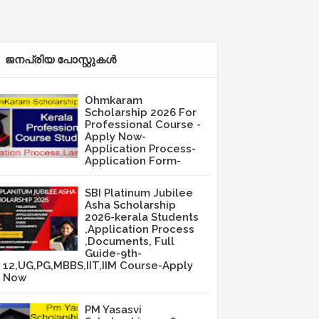
ജനപ്രിയ പോസ്റ്റുകള്‍‌
Ohmkaram
Scholarship 2026 For
Professional Course -
Apply Now-
Application Process-
Application Form-
SBI Platinum Jubilee
Asha Scholarship
2026-kerala Students
,Application Process
,Documents, Full
Guide-9th-
12,UG,PG,MBBS,IIT,IIM Course-Apply
Now
PM Yasasvi