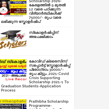
Scholarship 2026-
കേരളത്തിൽ 9 മുതൽ
12 വരെ പഠിക്കുന്ന
വിദ്യാർത്ഥികൾക്ക്
75000/- രൂപ വരെ
ലഭിക്കുന്ന സ്കോളർഷിപ്
സ്‌കോളർഷിപ്പിന്
അപേക്ഷിക്കാം
കോവിഡ് ക്രൈസിസ്
സപ്പോർട്ട് സ്കോളാർഷിപ്പ്
പ്രോഗ്രാം 30000/-
രൂപ കിട്ടും ,2021-Covid
Crisis Supporting
Scholarship 2021-1 To
Graduation Students-Application
Process
Prathibha Scholarship
Programme-