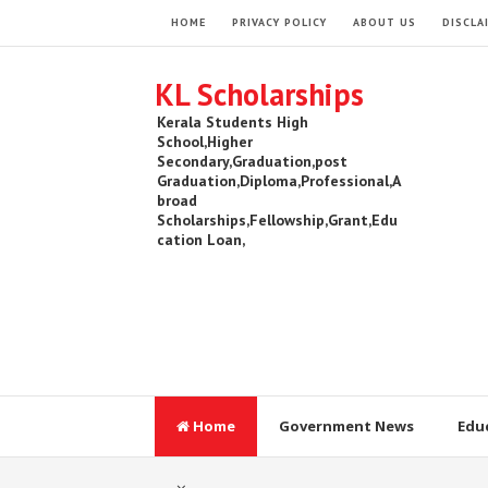
HOME
PRIVACY POLICY
ABOUT US
DISCLA
KL Scholarships
Kerala Students High
School,Higher
Secondary,Graduation,post
Graduation,Diploma,Professional,A
broad
Scholarships,Fellowship,Grant,Edu
cation Loan,
Home
Government News
Edu