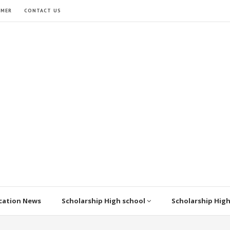
IMER
CONTACT US
cation News
Scholarship High school
Scholarship Hig