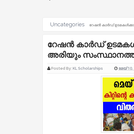
Uncategories
റേഷൻ കാർഡ് ഉടമകൾക്കായിത
റേഷൻ കാർഡ് ഉടമകൾക്ക
അരിയും സംസ്ഥാനത്തിന്റ
മേയ് 10,
Posted By:
KL Scholarships