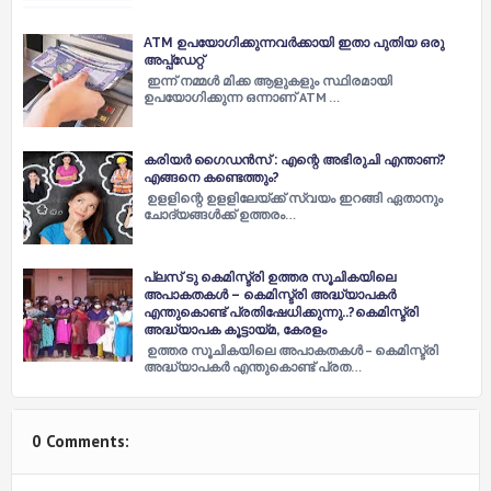
ATM ഉപയോഗിക്കുന്നവര്‍ക്കായി ഇതാ പുതിയ ഒരു
അപ്പ്‌ഡേറ്റ്
ഇന്ന് നമ്മള്‍ മിക്ക ആളുകളും സ്ഥിരമായി
ഉപയോഗിക്കുന്ന ഒന്നാണ് ATM …
കരിയർ ഗൈഡൻസ് : എന്റെ അഭിരുചി എന്താണ്?
എങ്ങനെ കണ്ടെത്തും?
ഉളളിന്റെ ഉളളിലേയ്ക്ക് സ്വയം ഇറങ്ങി ഏതാനും
ചോദ്യങ്ങള്‍ക്ക് ഉത്തരം…
പ്ലസ് ടു കെമിസ്ട്രി ഉത്തര സൂചികയിലെ
അപാകതകൾ – കെമിസ്ട്രി അദ്ധ്യാപകർ
എന്തുകൊണ്ട് പ്രതിഷേധിക്കുന്നു..?കെമിസ്ട്രി
അദ്ധ്യാപക കൂട്ടായ്മ, കേരളം
ഉത്തര സൂചികയിലെ അപാകതകൾ – കെമിസ്ട്രി
അദ്ധ്യാപകർ എന്തുകൊണ്ട് പ്രത…
0 Comments: