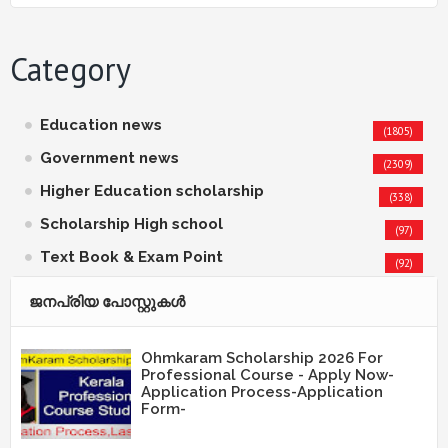
Category
Education news
(1805)
Government news
(2309)
Higher Education scholarship
(338)
Scholarship High school
(97)
Text Book & Exam Point
(92)
ജനപ്രിയ പോസ്റ്റുകള്‍‌
Ohmkaram Scholarship 2026 For
Professional Course - Apply Now-
Application Process-Application
Form-