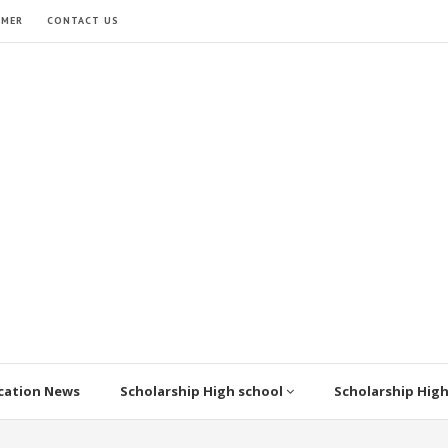
IMER
CONTACT US
cation News
Scholarship High school
Scholarship Hig