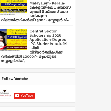
Malayalam- Kerala-
കേരളത്തിലെ 1 ക്ലാസ്
മുതൽ 8 ക്ലാസ് വരെ
പഠിക്കുന്ന
വിദ്യാർത്ഥികൾക്ക് 1500/- സ്കോളർഷിപ്
Central Sector
Scholarship 2026
Application-Degree
,PG Students-ഡിഗ്രി
,പിജി
വിദ്യാർത്ഥികൾക്ക്
വർഷത്തിൽ 12000/- രൂപയുടെ
സ്കോളർഷിപ് ,
Follow Youtube