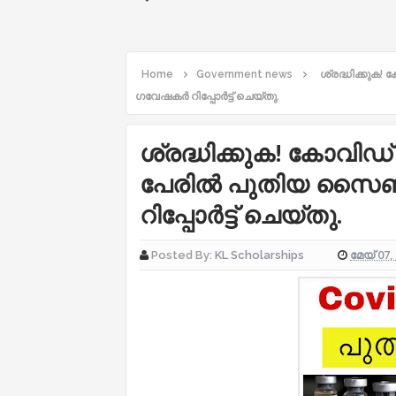
Home
Government news
ശ്രദ്ധിക്കു
ഗവേഷകർ റിപ്പോർട്ട് ചെയ്തു.
ശ്രദ്ധിക്കുക! കോവിഡ
പേരിൽ പുതിയ സൈ
റിപ്പോർട്ട് ചെയ്തു.
മേയ് 07,
Posted By:
KL Scholarships