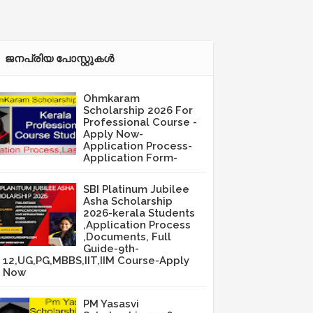
ജനപ്രിയ പോസ്റ്റുകള്‍‌
Ohmkaram
Scholarship 2026 For
Professional Course -
Apply Now-
Application Process-
Application Form-
SBI Platinum Jubilee
Asha Scholarship
2026-kerala Students
,Application Process
,Documents, Full
Guide-9th-
12,UG,PG,MBBS,IIT,IIM Course-Apply
Now
PM Yasasvi