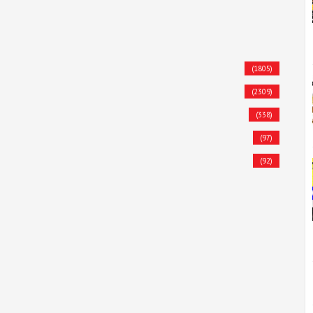
(1805)
(2309)
(338)
(97)
(92)