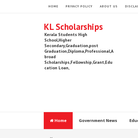
HOME
PRIVACY POLICY
ABOUT US
DISCLA
KL Scholarships
Kerala Students High
School,Higher
Secondary,Graduation,post
Graduation,Diploma,Professional,A
broad
Scholarships,Fellowship,Grant,Edu
cation Loan,
Home
Government News
Edu