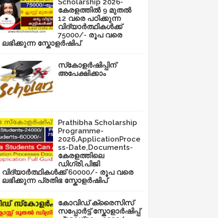
Scholarship 2026-
കേരളത്തിൽ 9 മുതൽ
12 വരെ പഠിക്കുന്ന
വിദ്യാർത്ഥികൾക്ക്
75000/- രൂപ വരെ
ലഭിക്കുന്ന സ്കോളർഷിപ്
സ്‌കോളർഷിപ്പിന്
അപേക്ഷിക്കാം
Prathibha Scholarship
Programme-
2026,ApplicationProce
ss-Date,Documents-
കേരളത്തിലെ
ഡിഗ്രി,പിജി
വിദ്യാർത്ഥികൾക്ക് 60000/- രൂപ വരെ
ലഭിക്കുന്ന പ്രതിഭ സ്കോളർഷിപ്
കോവിഡ് ക്രൈസിസ്
സപ്പോർട്ട് സ്കോളാർഷിപ്പ്