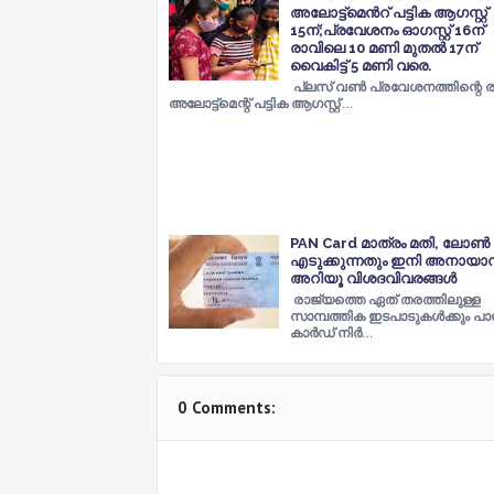
അലോട്ട്മെന്‍റ് പട്ടിക ആഗസ്റ്റ്
15ന്;പ്രവേശനം ഓഗസ്റ്റ് 16ന്
രാവിലെ 10 മണി മുതൽ 17ന്
വൈകിട്ട് 5 മണി വരെ.
പ്ലസ് വണ്‍ പ്രവേശനത്തിന്റെ ര
അലോട്ട്മെന്റ് പട്ടിക ആഗസ്റ്റ് …
PAN Card മാത്രം മതി, ലോൺ
എടുക്കുന്നതും ഇനി അനായാ
അറിയൂ വിശദവിവരങ്ങൾ
രാജ്യത്തെ ഏത് തരത്തിലുള്ള
സാമ്പത്തിക ഇടപാടുകൾക്കും പ
കാർഡ് നിർ…
0 Comments: