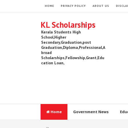
HOME
PRIVACY POLICY
ABOUT US
DISCLA
KL Scholarships
Kerala Students High
School,Higher
Secondary,Graduation,post
Graduation,Diploma,Professional,A
broad
Scholarships,Fellowship,Grant,Edu
cation Loan,
Home
Government News
Edu