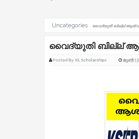
Uncategories
വൈദ്യുതി ബില്ല് ആശ്വ
വൈദ്യുതി ബില്ല് 
ജൂൺ 13,
Posted By:
KL Scholarships