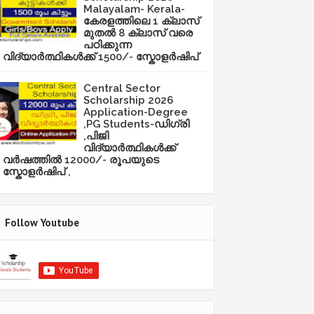
Malayalam- Kerala-
കേരളത്തിലെ 1 ക്ലാസ്
മുതൽ 8 ക്ലാസ് വരെ
പഠിക്കുന്ന
വിദ്യാർത്ഥികൾക്ക് 1500/- സ്കോളർഷിപ്
Central Sector
Scholarship 2026
Application-Degree
,PG Students-ഡിഗ്രി
,പിജി
വിദ്യാർത്ഥികൾക്ക്
വർഷത്തിൽ 12000/- രൂപയുടെ
സ്കോളർഷിപ് ,
Follow Youtube