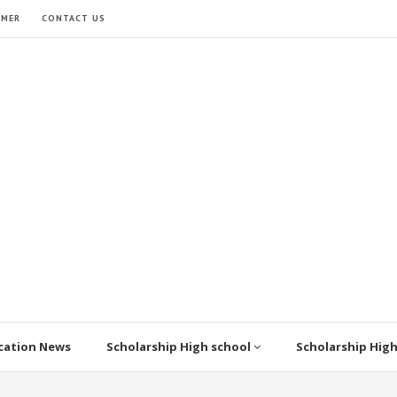
IMER
CONTACT US
cation News
Scholarship High school
Scholarship Hig