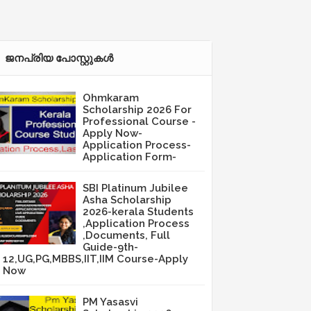
ജനപ്രിയ പോസ്റ്റുകള്‍‌
Ohmkaram
Scholarship 2026 For
Professional Course -
Apply Now-
Application Process-
Application Form-
SBI Platinum Jubilee
Asha Scholarship
2026-kerala Students
,Application Process
,Documents, Full
Guide-9th-
12,UG,PG,MBBS,IIT,IIM Course-Apply
Now
PM Yasasvi