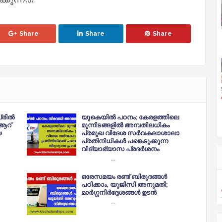
Share
Share
Share
്രിൽ
യുകെയിൽ പഠനം; കേരളത്തിലെ
 ആറ്
മൂന്നിടങ്ങളിൽ അമ്പതിലധികം
യ
പ്രമുഖ വിദേശ സർവകലാശാലാ
പ്രതിനിധികൾ പങ്കെടുക്കുന്ന
വിദ്യാഭ്യാസ പ്രദർശനം
…
ഒരേസമയം രണ്ട് ബിരുദങ്ങള്‍
പഠിക്കാം, യുജിസി അനുമതി;
മാര്‍ഗ്ഗനിര്‍ദ്ദേശങ്ങള്‍ ഉടന്‍
…