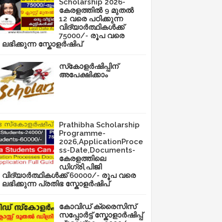
Scholarship 2026-
കേരളത്തിൽ 9 മുതൽ
12 വരെ പഠിക്കുന്ന
വിദ്യാർത്ഥികൾക്ക്
75000/- രൂപ വരെ
ലഭിക്കുന്ന സ്കോളർഷിപ്
സ്‌കോളർഷിപ്പിന്
അപേക്ഷിക്കാം
Prathibha Scholarship
Programme-
2026,ApplicationProce
ss-Date,Documents-
കേരളത്തിലെ
ഡിഗ്രി,പിജി
വിദ്യാർത്ഥികൾക്ക് 60000/- രൂപ വരെ
ലഭിക്കുന്ന പ്രതിഭ സ്കോളർഷിപ്
കോവിഡ് ക്രൈസിസ്
സപ്പോർട്ട് സ്കോളാർഷിപ്പ്