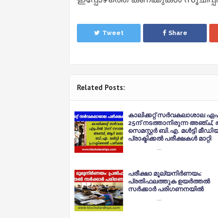
Tweet
Share
Related Posts:
കാലിക്കറ്റ് സർവകലാശാല ഏപ
25ന്‌ നടത്താനിരുന്ന അഞ്ച്,
സെമസ്റ്റർ ബി.എ. മൾട്ടി മീഡി
പ്രാക്ടിക്കൽ പരീക്ഷകൾ മാറ്റി
…
പരീക്ഷാ മൂല്യനിർണയം:
പ്രതിഫലത്തുക ഉയർത്തൽ
സർക്കാർ പരിഗണനയിൽ
…