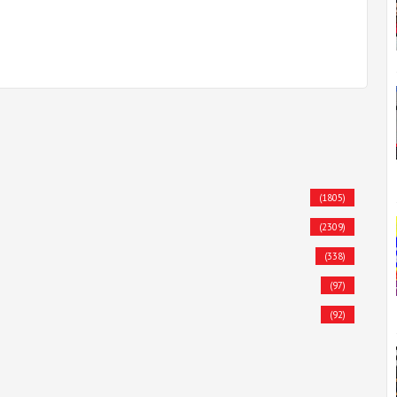
(1805)
(2309)
(338)
(97)
(92)