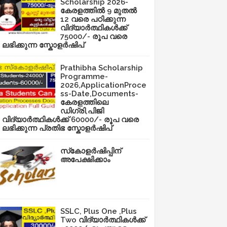
Scholarship 2026-
കേരളത്തിൽ 9 മുതൽ
12 വരെ പഠിക്കുന്ന
വിദ്യാർത്ഥികൾക്ക്
75000/- രൂപ വരെ
ലഭിക്കുന്ന സ്കോളർഷിപ്
Prathibha Scholarship
Programme-
2026,ApplicationProce
ss-Date,Documents-
കേരളത്തിലെ
ഡിഗ്രി,പിജി
വിദ്യാർത്ഥികൾക്ക് 60000/- രൂപ വരെ
ലഭിക്കുന്ന പ്രതിഭ സ്കോളർഷിപ്
സ്‌കോളർഷിപ്പിന്
അപേക്ഷിക്കാം
SSLC, Plus One ,Plus
Two വിദ്യാർത്ഥികൾക്ക്