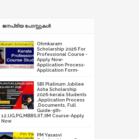
ജനപ്രിയ പോസ്റ്റുകള്‍‌
Ohmkaram
Scholarship 2026 For
Professional Course -
Apply Now-
Application Process-
Application Form-
SBI Platinum Jubilee
Asha Scholarship
2026-kerala Students
,Application Process
,Documents, Full
Guide-9th-
12,UG,PG,MBBS,IIT,IIM Course-Apply
Now
PM Yasasvi