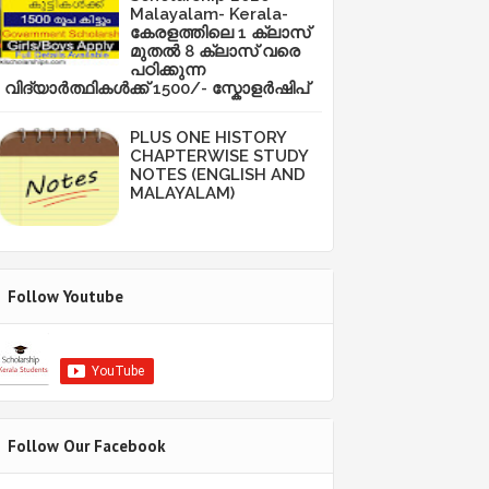
Malayalam- Kerala-
കേരളത്തിലെ 1 ക്ലാസ്
മുതൽ 8 ക്ലാസ് വരെ
പഠിക്കുന്ന
വിദ്യാർത്ഥികൾക്ക് 1500/- സ്കോളർഷിപ്
PLUS ONE HISTORY
CHAPTERWISE STUDY
NOTES (ENGLISH AND
MALAYALAM)
Follow Youtube
Follow Our Facebook