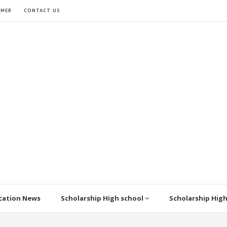
IMER
CONTACT US
cation News
Scholarship High school
Scholarship Hig