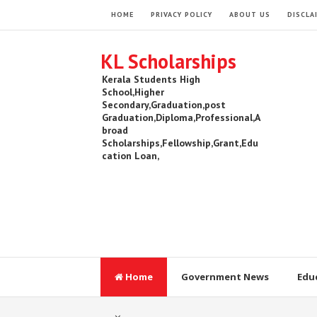
HOME
PRIVACY POLICY
ABOUT US
DISCLA
KL Scholarships
Kerala Students High
School,Higher
Secondary,Graduation,post
Graduation,Diploma,Professional,A
broad
Scholarships,Fellowship,Grant,Edu
cation Loan,
Home
Government News
Edu