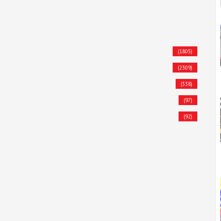
(1805)
(2309)
(338)
(97)
(92)