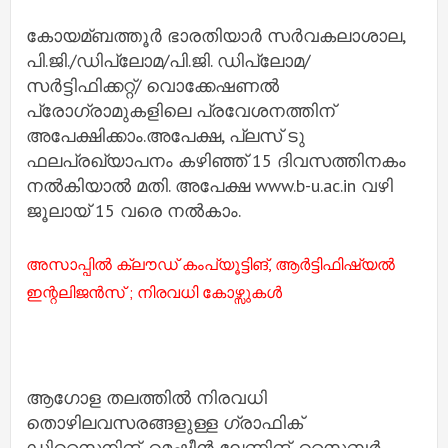
കോയമ്ബത്തൂര്‍ ഭാരതിയാര്‍ സര്‍വകലാശാല,
പി.ജി./ഡിപ്ലോമ/പി.ജി. ഡിപ്ലോമ/
സര്‍ട്ടിഫിക്കറ്റ്/ വൊക്കേഷണല്‍
പ്രോഗ്രാമുകളിലെ പ്രവേശനത്തിന്
അപേക്ഷിക്കാം.അപേക്ഷ, പ്ലസ് ടു
ഫലപ്രഖ്യാപനം കഴിഞ്ഞ് 15 ദിവസത്തിനകം
നല്‍കിയാല്‍ മതി. അപേക്ഷ www.b-u.ac.in വഴി
ജൂലായ് 15 വരെ നല്‍കാം.
അസാപ്പില്‍ ക്ലൗഡ് കംപ്യൂട്ടിങ്, ആര്‍ട്ടിഫിഷ്യല്‍
ഇന്റലിജന്‍സ് ; നിരവധി കോഴ്സുകള്‍
ആഗോള തലത്തില്‍ നിരവധി
തൊഴിലവസരങ്ങളുള്ള ഗ്രാഫിക്
ഡിസൈനിങ്, മെഷീന്‍ ലേണിങ്, സൈബര്‍