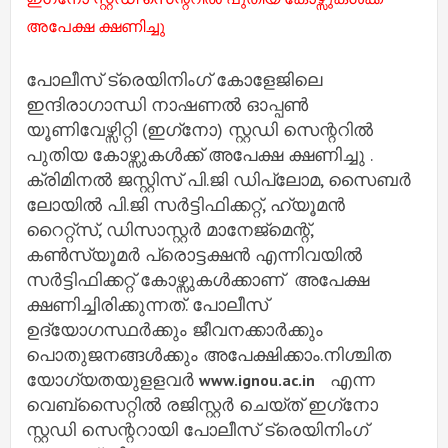
അപേക്ഷ ക്ഷണിച്ചു
പോലീസ് ട്രെയിനിംഗ് കോളേജിലെ
ഇന്ദിരാഗാന്ധി നാഷണൽ ഓപ്പൺ
യൂണിവേഴ്സിറ്റി (ഇഗ്‌നോ) സ്റ്റഡി സെന്ററിൽ
പുതിയ കോഴ്സുകൾക്ക് അപേക്ഷ ക്ഷണിച്ചു .
ക്രിമിനൽ ജസ്റ്റിസ് പി.ജി ഡിപ്ലോമ, സൈബർ
ലോയിൽ പി.ജി സർട്ടിഫിക്കറ്റ്, ഹ്യൂമൻ
റൈറ്റ്സ്, ഡിസാസ്റ്റർ മാനേജ്മെന്റ്,
കൺസ്യൂമർ പ്രൊട്ടക്ഷൻ എന്നിവയിൽ
സർട്ടിഫിക്കറ്റ് കോഴ്സുകൾക്കാണ് അപേക്ഷ
ക്ഷണിച്ചിരിക്കുന്നത്. പോലീസ്
ഉദ്യോഗസ്ഥർക്കും ജീവനക്കാർക്കും
പൊതുജനങ്ങൾക്കും അപേക്ഷിക്കാം.നിശ്ചിത
യോഗ്യതയുളളവർ
എന്ന
www.ignou.ac.in
വെബ്സൈറ്റിൽ രജിസ്റ്റർ ചെയ്ത് ഇഗ്‌നോ
സ്റ്റഡി സെന്ററായി പോലീസ് ട്രെയിനിംഗ്