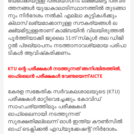
ഭ്യ​മാ​ക്കി​യു​ള്ള പ്ര​ഖ്യാ​പ​നം ല​ക്ഷ്യ​മി​ട്ട്​ ​പ്ര​വ​ര്‍​
ത്ത​ന​ങ്ങ​ള്‍ യു​ദ്ധ​കാ​ലാ​ടി​സ്ഥാ​ന​ത്തി​ല്‍ തു​ട​ങ്ങാ​
നും നി​ര്‍​ദേ​ശം ന​ല്‍​കി. എ​ല്ലാ കു​ട്ടി​ക​ള്‍​ക്കും
ക്ലാ​സ്​ ല​ഭ്യ​മാ​ക്കാ​നു​ള്ള സൗ​ക​ര്യ​ങ്ങ​ള്‍ ല​
ക്ഷ്യ​മി​ട്ടു​ള്ള​താ​ണ്​ കാ​മ്ബ​യി​ന്‍.​ വി​ല​യി​രു​ത്ത​ല്‍
പൂ​ര്‍​ത്തി​യാ​ക്കി ജൂ​​ലൈ 31ന്​ ​സ്​​കൂ​ള്‍ ത​ല ഡി​ജി​
റ്റ​ല്‍ പ്ര​ഖ്യാ​പ​നം ന​ട​ത്താ​നാ​വ​ശ്യ​മാ​യ പ​രി​പാ​
ടി​ക​ള്‍ ആ​വി​ഷ്​​ക​രി​ക്ക​ണം.
KTU ന്റെ പരീക്ഷകള്‍ നടത്തുന്നത് അനിശ്ചിതത്തില്‍,
ഓഫ്ലൈന്‍ പരീക്ഷകള്‍ വേണ്ടയെന്ന് AICTE
കേരള സങ്കേതിക സര്‍വകലശാലയുടെ (KTU)
പരീക്ഷകള്‍ മാറ്റിവെച്ചേക്കും. കോവിഡ്
സാഹചര്യത്തിലും പരീക്ഷകള്‍
ഓഫ്ലൈനായി നടത്തുന്നത്
സുരക്ഷതിമല്ലെന്ന് ഓള്‍ ഇന്ത്യ കൗണ്‍സില്‍
ഓഫ് ടെക്നിക്കല്‍ എഡ്യുക്കേഷന്റ് നിര്‍ദേശം.