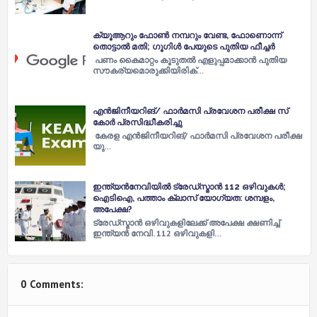
ക്യൂആറും ഫോണ്‍ നമ്പറും വേണ്ട, ഫോണൊന്ന്
തൊട്ടാല്‍ മതി; ഗൂഗിൾ പേയുടെ പുതിയ ഫീച്ചര്‍
പണം കൈമാറ്റം കൂടുതല്‍ എളുപ്പമാക്കാന്‍ പുതിയ
സൗകര്യമൊരുക്കിയിരിക്…
എന്‍ജിനീയറിങ്​/ ഫാര്‍മസി പ്രവേശന പരീക്ഷ സ്​
കോര്‍ പ്രസിദ്ധീകരിച്ചു
കേ​ര​ള എ​ന്‍​ജി​നീ​യ​റി​ങ്​/ ഫാ​ര്‍​മ​സി പ്ര​വേ​ശ​ന പ​രീ​ക്ഷ​
യു​…
ഇന്ത്യൻനേവിയിൽ ട്രേഡ്സ്മാൻ 112 ഒഴിവുകൾ;
ഐടിഐ, പത്താം ക്ലാസ് യോ​ഗ്യത: ശമ്പളം,
അപേക്ഷ?
ട്രേഡ്സ്മാൻ ഒഴിവുകളിലേക്ക് അപേക്ഷ ക്ഷണിച്ച്
ഇന്ത്യൻ നേവി. 112 ഒഴിവുകളി…
0 Comments: