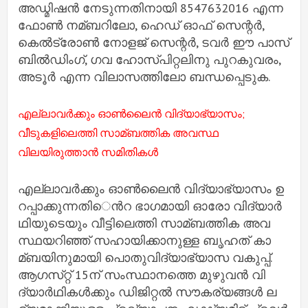
അഡ്മിഷന്‍ നേടുന്നതിനായി 8547632016 എന്ന
ഫോണ്‍ നമ്ബറിലോ, ഹെഡ് ഓഫ് സെന്റര്‍,
കെല്‍ട്രോണ്‍ നോളജ് സെന്റര്‍, ടവര്‍ ഈ പാസ്
ബില്‍ഡിംഗ്, ഗവ ഹോസ്പിറ്റലിനു പുറകുവരം,
അടൂര്‍ എന്ന വിലാസത്തിലോ ബന്ധപ്പെടുക.
എല്ലാവര്‍ക്കും ഓണ്‍ലൈന്‍ വിദ്യാഭ്യാസം;
വീടുകളിലെത്തി സാമ്ബത്തിക അവസ്ഥ
വിലയിരുത്താന്‍ സമിതികള്‍
എ​ല്ലാ​വ​ര്‍​ക്കും ഓ​ണ്‍​ലൈ​ന്‍ വി​ദ്യാ​ഭ്യാ​സം ഉ​
റ​പ്പാ​ക്കു​ന്ന​തി​െന്‍റ ഭാ​ഗ​മാ​യി ഓ​രോ വി​ദ്യാ​ര്‍​
ഥി​യു​ടെ​യും വീ​ട്ടി​ലെ​ത്തി സാ​മ്ബ​ത്തി​ക അ​വ​
സ്ഥ​യ​റി​ഞ്ഞ്​ സ​ഹാ​യി​ക്കാ​നു​ള്ള ബൃ​ഹ​ത്​ കാ​
മ്ബ​യി​നു​മാ​യി പൊ​തു​വി​ദ്യാ​ഭ്യാ​സ വ​കു​പ്പ്. ​
ആ​ഗ​സ്​​റ്റ്​ 15ന് ​സം​സ്ഥാ​ന​ത്തെ മു​ഴു​വ​ന്‍ വി​
ദ്യാ​ര്‍​ഥി​ക​ള്‍​ക്കും ഡി​ജി​റ്റ​ല്‍ സൗ​ക​ര്യ​ങ്ങ​ള്‍ ല​