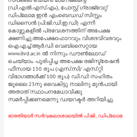
(ഡി.എല്‍.എസ്.എം), പോസ്റ്റ് ഗ്രാജ്വേറ്റ്
ഡിപ്ലോമ ഇന്‍ എംബെഡഡ് സിസ്റ്റം
ഡിസൈന്‍ (പി.ജി.ഡി.ഇ.ഡി) എന്നീ
കോഴ്സുകളില്‍ പ്രവേശനത്തിന് അപേക്ഷ
ക്ഷണിച്ചു.അപേക്ഷാഫാറവും വിശദവിവരവും
ഐ.എച്ച്.ആര്‍.ഡി വെബ്സൈറ്റായ
www.ihrd.ac.in ല്‍ നിന്നും ഡൗണ്‍ലോഡ്
ചെയ്യാം. പൂരിപ്പിച്ച അപേക്ഷ രജിസ്ട്രേഷന്‍
ഫീസായ 150 രൂപ (എസ്.സി/ എസ്.റ്റി
വിഭാഗങ്ങള്‍ക്ക് 100 രൂപ) ഡി.ഡി സഹിതം
ജൂലൈ 23നു വൈകിട്ടു നാലിനു മുന്‍പായി
അതാത് സ്ഥാപനമേധാവിക്കു
സമര്‍പ്പിക്കണമെന്നു ഡയറക്ടര്‍ അറിയിച്ചു.
ഭാരതിയാര്‍ സര്‍വകലാശാലയില്‍ പി.ജി., ഡിപ്ലോമ