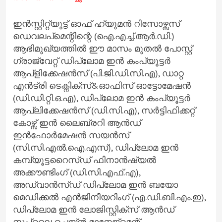
ഇന്‍സ്റ്റിറ്റ്യൂട്ട് ഓഫ് ഹ്യൂമന്‍ റിസോഴ്സസ്
ഡെവലപ്മെന്റിന്റെ (ഐ.എച്ച്.ആര്‍.ഡി.)
ആഭിമുഖ്യത്തില്‍ ഈ മാസം മുതല്‍ പോസ്റ്റ്
ഗ്രാജ്വേറ്റ് ഡിപ്ലോമ ഇന്‍ കംപ്യൂട്ടര്‍
ആപ്ളിക്കേഷന്‍സ് (പി.ജി.ഡി.സി.എ), ഡാറ്റ
എന്‍ട്രി ടെക്നിക്സ്&ഓഫിസ് ഓട്ടോമേഷന്‍
(ഡി.ഡി.റ്റി.ഒ.എ), ഡിപ്ലോമ ഇന്‍ കംപ്യൂട്ടര്‍
ആപ്ലിക്കേഷന്‍സ് (ഡി.സി.എ), സര്‍ട്ടിഫിക്കറ്റ്
കോഴ്സ് ഇന്‍ ലൈബ്രറി ആന്‍ഡ്
ഇന്‍ഫോര്‍മേഷന്‍ സയന്‍സ്
(സി.സി.എല്‍.ഐ.എസ്), ഡിപ്ലോമ ഇന്‍
കമ്പ്യൂട്ടറൈസ്ഡ് ഫിനാന്‍ഷ്യല്‍
അക്കൗണ്ടിംഗ് (ഡി.സി.എഫ്.എ),
അഡ്വാന്‍സ്ഡ് ഡിപ്ലോമ ഇന്‍ ബയോ
മെഡിക്കല്‍ എന്‍ജിനീയറിംഗ് (എ.ഡി.ബി.എം.ഇ),
ഡിപ്ലോമ ഇന്‍ ലോജിസ്റ്റിക്സ് ആന്‍ഡ്
സപ്ലൈ ചെയ്ന്‍ മാനേജ്മെന്റ്