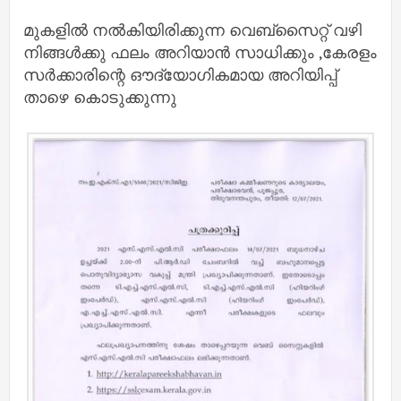
മുകളിൽ നൽകിയിരിക്കുന്ന വെബ്സൈറ്റ് വഴി
നിങ്ങൾക്കു ഫലം അറിയാൻ സാധിക്കും ,കേരളം
സർക്കാരിന്റെ ഔദ്യോഗികമായ അറിയിപ്പ്
താഴെ കൊടുക്കുന്നു