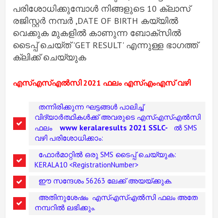
പരിശോധിക്കുമ്പോൾ നിങ്ങളുടെ 10 ക്ലാസ്
രജിസ്റ്റർ നമ്പർ ,DATE OF BIRTH കയ്യിൽ
വെക്കുക മുകളിൽ കാണുന്ന ബോക്സിൽ
ടൈപ്പ് ചെയ്ത് 'GET RESULT' എന്നുള്ള ഭാഗത്ത്
ക്ലിക്ക് ചെയ്യുക
എസ്എസ്എൽസി 2021 ഫലം എസ്എംഎസ് വഴി
തന്നിരിക്കുന്ന ഘട്ടങ്ങൾ പാലിച്ച്
വിദ്യാർത്ഥികൾക്ക് അവരുടെ എസ്എസ്എൽസി
www keralaresults 2021 SSLC-
ഫലം
ൽ SMS
വഴി പരിശോധിക്കാം:
ഫോർമാറ്റിൽ ഒരു SMS ടൈപ്പ് ചെയ്യുക:
KERALA10 <RegistrationNumber>
ഈ സന്ദേശം 56263 ലേക്ക് അയയ്ക്കുക.
അതിനുശേഷം എസ്എസ്എൽസി ഫലം അതേ
നമ്പറിൽ ലഭിക്കും.