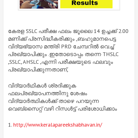
കേരള SSLC പരീക്ഷ ഫലം ജൂലൈ 14 ഉച്ചക്ക് 2.00
മണിക്ക് പ്രസിദ്ധീകരിക്കും ,ബഹുമാനപെട്ട
വിദ്യഭ്യാസ മന്ത്രി PRD ചേമ്പറിൽ വെച്ച്
പ്രഖ്യാപിക്കും .ഇതോടൊപ്പം തന്നെ THSLC
,SSLC, AHSLC ,എന്നി പരീക്ഷയുടെ ഫലവും
പ്രഖ്യാപിക്കുന്നതാണ്,
വിദ്യാർഥികൾ ശ്രദിക്കുക
ഫലപ്രഖ്യാപനത്തിനു ശേഷം
വിദ്യാർത്ഥികൾക്ക് താഴെ പറയുന്ന
വെബ്സൈറ്റ് വഴി റിസൾട്ട് പരിശോധിക്കാം
1.
http://www.keralapareekshabhavan.in/