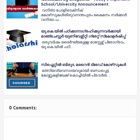
School/University Announcement
വനിതാ പോളിടെക്‌നിക്
കോഴ്‌സുകൾതിരുവനന്തപുരം കൈമനം സർക്കാർ
വനിതാ പ…
യു.കെ.യില്‍ പഠിക്കാനാഗ്രഹിക്കുന്നവര്‍ക്കായി
മാഞ്ചെസ്റ്റര്‍ യൂണിവേഴ്സിറ്റി ഗ്രേറ്റ് സ്‌കോളര്‍ഷിപ്പ്
ഒരുവര്‍ഷം ദൈര്‍ഘ്യമുള്ള മാസ്റ്റേഴ്സ് പ്രോഗ്രാം,
യു.കെ.യില്‍ പഠി…
സിഫ്നെറ്റിൽ ബിരുദ, മറൈൻ ട്രേഡ് കോഴ്‌സുകൾ
മത്സ്യവ്യവസായവുമായി ബന്ധപ്പെട്ട
കോഴ്സുകളിലേക്ക് കൊച്ചിയിൽ പ്രവർത…
0 Comments: