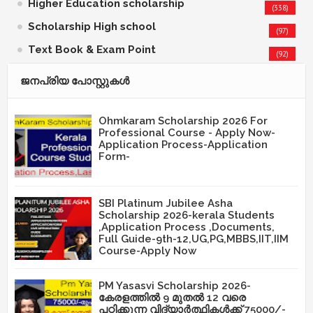
Higher Education scholarship
(338)
Scholarship High school
(97)
Text Book & Exam Point
(92)
ജനപ്രിയ പോസ്റ്റുകള്‍‌
Ohmkaram Scholarship 2026 For
Professional Course - Apply Now-
Application Process-Application
Form-
SBI Platinum Jubilee Asha
Scholarship 2026-kerala Students
,Application Process ,Documents,
Full Guide-9th-12,UG,PG,MBBS,IIT,IIM
Course-Apply Now
PM Yasasvi Scholarship 2026-
കേരളത്തിൽ 9 മുതൽ 12 വരെ
പഠിക്കുന്ന വിദ്യാർത്ഥികൾക്ക് 75000/-