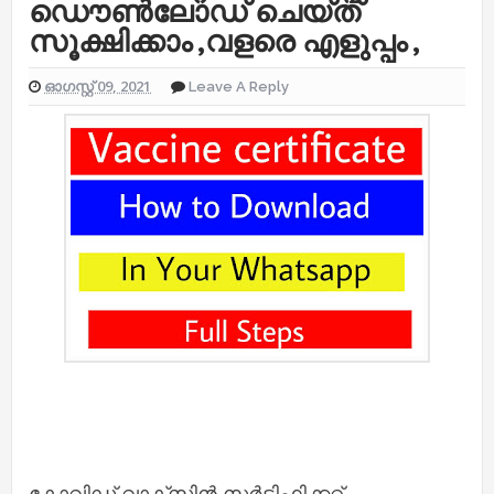
ഡൌൺലോഡ് ചെയ്ത്
സൂക്ഷിക്കാം ,വളരെ എളുപ്പം ,
ഓഗസ്റ്റ് 09, 2021
Leave A Reply
കോവിഡ് വാക്‌സിൻ സർട്ടിഫിക്കറ്റ്