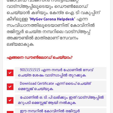
വാട്സ്ആപ്പിലൂടെയും ഡൌൺലോഡ്
ചെയ്യാൻ കഴിയും. കേന്ദ്ര ഐ. ടി വകുപ്പിന്
കീഴിലുള്ള
'
'
എന്ന
MyGov Corona Helpdesk
സംവിധാനത്തിലൂടെയാണിത്. കോവിനിൽ
രജിസ്റ്റർ ചെയ്ത നമ്പറിലെ വാട്സ്ആപ്പ്
അക്കൗണ്ടിൽ മാത്രമാണ് സേവനം
ലഭ്യമാകുക.
എങ്ങനെ ഡൗണ്‍ലോഡ്‌ ചെയ്യാം?
9013151515 എന്ന നമ്പർ ഫോണിൽ സേവ്
ചെയ്ത ശേഷം വാട്സാപ്പിൽ തുറക്കുക.
Download Certificate എന്ന് ടൈപ് ചെയ്ത്
മെസ്സേജ് ചെയ്യുക.
ഫോണിൽ ഒ. ടി. പി ലഭിക്കും. ഇത് വാട്സ്ആപ്പിൽ
മറുപടി മെസ്സേജ് ആയി നൽകുക.
ഈ നമ്പറിൽ കോവിനിൽ രജിസ്റ്റർ