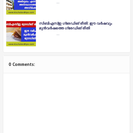
…
സിബിഎസ്ഇ ഗ്രേഡിങ് രീതി: ഈ വർഷവും
മുൻവർഷത്തെ ഗ്രേഡിങ് രീതി
…
0 Comments: