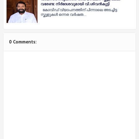
വരേണ്ട: നിർദേശവുമായി വി.ശിവൻകുട്ടി
കോവിഡ് വ്യാപനത്തിന് പിന്നാലെ അടച്ചിട്ട
സ്കൂളുകൾ ഒന്നര വർഷത…
0 Comments: