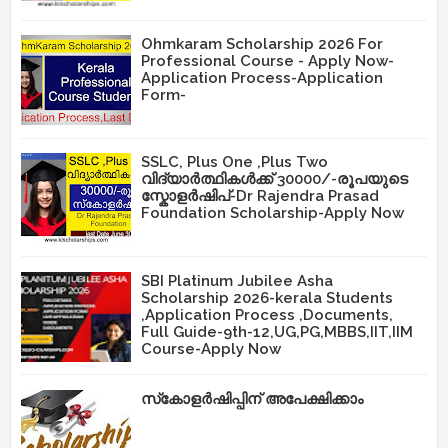
Ohmkaram Scholarship 2026 For
Professional Course - Apply Now-
Application Process-Application
Form-
SSLC, Plus One ,Plus Two
വിദ്യാർത്ഥികൾക്ക് 30000/-രൂപയുടെ
സ്കോളർഷിപ്-Dr Rajendra Prasad
Foundation Scholarship-Apply Now
SBI Platinum Jubilee Asha
Scholarship 2026-kerala Students
,Application Process ,Documents,
Full Guide-9th-12,UG,PG,MBBS,IIT,IIM
Course-Apply Now
സ്‌കോളർഷിപ്പിന് അപേക്ഷിക്കാം