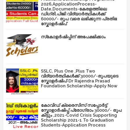
2026,ApplicationProcess-
Date,Documents-കേരളത്തിലെ
ഡിഗ്രി,പിജി വിദ്യാർത്ഥികൾക്ക്
60000/- രൂപ വരെ ലഭിക്കുന്ന പ്രതിഭ
സ്കോളർഷിപ്
സ്‌കോളർഷിപ്പിന് അപേക്ഷിക്കാം
SSLC, Plus One ,Plus Two
വിദ്യാർത്ഥികൾക്ക് 30000/-രൂപയുടെ
സ്കോളർഷിപ്-Dr Rajendra Prasad
Foundation Scholarship-Apply Now
കോവിഡ് ക്രൈസിസ് സപ്പോർട്ട്
സ്കോളാർഷിപ്പ് പ്രോഗ്രാം 30000/- രൂപ
കിട്ടും ,2021-Covid Crisis Supporting
Scholarship 2021-1 To Graduation
Students-Application Process