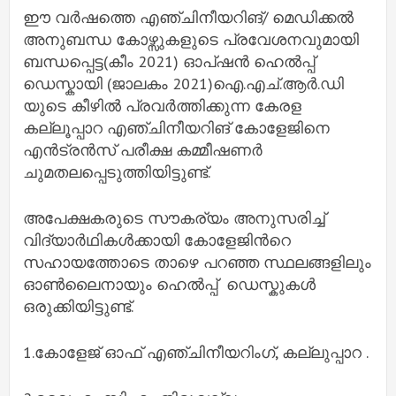
ഈ വർഷത്തെ എഞ്ചിനീയറിങ്/ മെഡിക്കൽ
അനുബന്ധ കോഴ്സുകളുടെ പ്രവേശനവുമായി
ബന്ധപ്പെട്ട(കീം 2021) ഓപ്ഷൻ ഹെൽപ്പ്
ഡെസ്കായി (ജാലകം 2021)ഐ.എച്.ആർ.ഡി
യുടെ കീഴിൽ പ്രവർത്തിക്കുന്ന കേരള
കല്ലൂപ്പാറ എഞ്ചിനീയറിങ് കോളേജിനെ
എൻട്രൻസ് പരീക്ഷ കമ്മീഷണർ
ചുമതലപ്പെടുത്തിയിട്ടുണ്ട്.
അപേക്ഷകരുടെ സൗകര്യം അനുസരിച്ച്
വിദ്യാർഥികൾക്കായി കോളേജിൻറെ
സഹായത്തോടെ താഴെ പറഞ്ഞ സ്ഥലങ്ങളിലും
ഓൺലൈനായും ഹെൽപ്പ് ഡെസ്കുകൾ
ഒരുക്കിയിട്ടുണ്ട്.
1.കോളേജ് ഓഫ് എഞ്ചിനീയറിംഗ്, കല്ലുപ്പാറ .