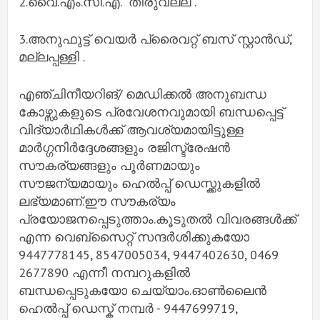
2.വൈ.എം.സി.എ. തിരുവല്ല .
3.അനുഫുട്ട് വെയർ പ്രൈവറ്റ് ബസ് സ്റ്റാൻഡ്,
മല്ലപ്പള്ളി .
എഞ്ചിനീയറിങ്/ മെഡിക്കൽ അനുബന്ധ
കോഴ്സുകളുടെ പ്രവേശനവുമായി ബന്ധപ്പെട്ട്
വിദ്യാർഥികൾക്ക് ആവശ്യമായിട്ടുള്ള
മാർഗ്ഗനിർദ്ദേശങ്ങളും രജിസ്ട്രേഷൻ
സൗകര്യങ്ങളും പൂർണമായും
സൗജന്യമായും ഹെൽപ്പ് ഡെസ്ക്കുകളിൽ
ലഭ്യമാണ്.ഈ സൗകര്യം
പ്രയോജനപ്പെടുത്താം.കൂടുതൽ വിവരങ്ങൾക്ക്
എന്ന വെബ്സൈറ്റ് സന്ദർശിക്കുകയോ
9447778145, 8547005034, 9447402630, 0469
2677890 എന്നീ നമ്പറുകളിൽ
ബന്ധപ്പെടുകയോ ചെയ്യാം.ഓൺലൈൻ
ഹെൽപ്പ് ഡെസ്ക് നമ്പർ - 9447699719,