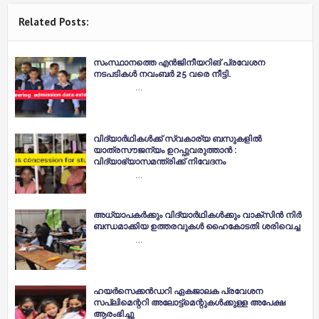
Related Posts:
സം​സ്ഥാ​ന​ത്തെ എ​ന്‍​ജി​നീ​യ​റി​ങ്​ പ്ര​വേ​ശ​ന
നടപടികള്‍ ന​വം​ബ​ര്‍ 25 വ​രെ നീ​ട്ടി.
…
വിദ്യാര്‍ഥികള്‍ക്ക് സ്വകാര്യ ബസുകളില്‍
യാത്രസൗജന്യം ഉറപ്പുവരുത്താൻ :
വിദ്യാഭ്യാസമന്ത്രിക്ക് നിവേദനം
…
അ​ധ്യാ​പ​ക​ർ​ക്കും വി​ദ്യാ​ർ​ഥി​ക​ൾ​ക്കും വാ​ക്സി​ൻ നി​ർ​
ബ​ന്ധമാ​ക്കി​യ ഉ​ത്ത​ര​വു​ക​ൾ​ ഹൈ​കോ​ട​തി ​ശ​രി​വെ​ച്ച
…
ഹയർസെക്കൻഡറി ഏകജാലക പ്രവേശന
സപ്ലിമെന്ററി അലോട്ട്മെന്റുകൾക്കുള്ള അപേക്ഷ
ആരംഭിച്ചു