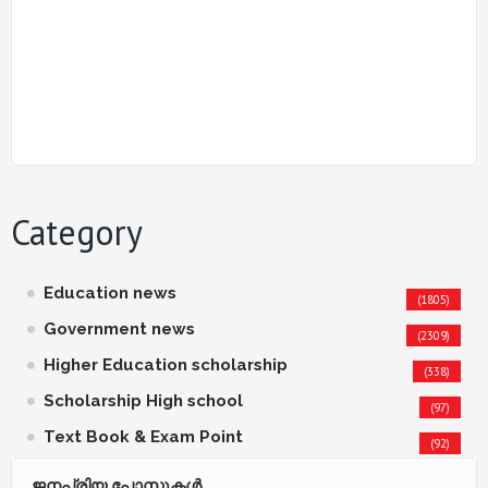
Category
Education news
(1805)
Government news
(2309)
Higher Education scholarship
(338)
Scholarship High school
(97)
Text Book & Exam Point
(92)
ജനപ്രിയ പോസ്റ്റുകള്‍‌