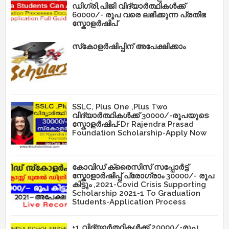
ഡിഗ്രി,പിജി വിദ്യാർത്ഥികൾക്ക്
60000/- രൂപ വരെ ലഭിക്കുന്ന പ്രതിഭ
സ്കോളർഷിപ്
സ്‌കോളർഷിപ്പിന് അപേക്ഷിക്കാം
SSLC, Plus One ,Plus Two
വിദ്യാർത്ഥികൾക്ക് 30000/-രൂപയുടെ
സ്കോളർഷിപ്-Dr Rajendra Prasad
Foundation Scholarship-Apply Now
കോവിഡ് ക്രൈസിസ് സപ്പോർട്ട്
സ്കോളാർഷിപ്പ് പ്രോഗ്രാം 30000/- രൂപ
കിട്ടും ,2021-Covid Crisis Supporting
Scholarship 2021-1 To Graduation
Students-Application Process
+1 വിദ്യാർത്ഥികൾക്ക് 20000/-രൂപ