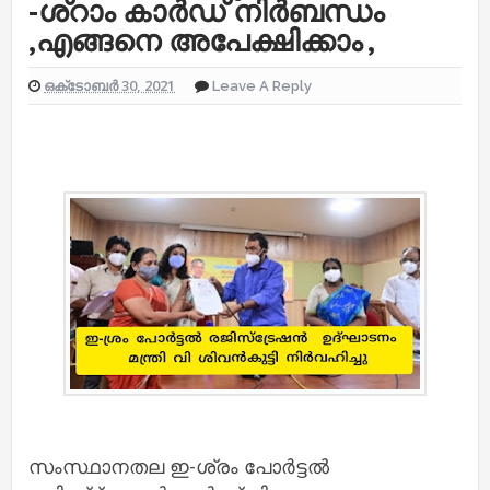
-ശ്‌റാം കാർഡ് നിർബന്ധം
,എങ്ങനെ അപേക്ഷിക്കാം ,
ഒക്‌ടോബർ 30, 2021
Leave A Reply
സംസ്ഥാനതല ഇ-ശ്രം പോർട്ടൽ