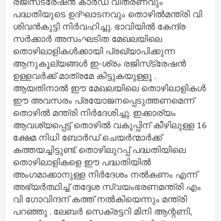
രജിസ്‌ട്രേഷൻ കാർഡ് വിതരണവും
പദ്ധതിയുടെ ഉദ്ഘാടനവും തൊഴിൽമന്ത്രി വി
ശിവൻകുട്ടി നിർവഹിച്ചു. ഭാവിയിൽ കേന്ദ്ര
സർക്കാർ അസംഘടിത മേഖലയിലെ
തൊഴിലാളികൾക്കായി പ്രഖ്യാപിക്കുന്ന
ആനുകൂല്യങ്ങൾ ഇ-ശ്രം രജിസ്‌ട്രേഷൻ
ഉള്ളവർക്ക് മാത്രമേ കിട്ടുകയുള്ളൂ .
ആയതിനാൽ ഈ മേഖലയിലെ തൊഴിലാളികൾ
ഈ അവസരം പ്രയോജനപ്പെടുത്തണമെന്ന്
തൊഴിൽ മന്ത്രി നിർദേശിച്ചു. ഇക്കാര്യം
ആവശ്യപ്പെട്ട് തൊഴിൽ വകുപ്പിന് കീഴിലുള്ള 16
ക്ഷേമ നിധി ബോർഡ് ചെയർന്മാർക്ക്
കത്തയച്ചിട്ടുണ്ട്. തൊഴിലുറപ്പ് പദ്ധതിയിലെ
തൊഴിലാളികളെ ഈ പദ്ധതിയിൽ
അംഗമാക്കാനുള്ള നിർദേശം നൽകണം എന്ന്
അഭ്യർത്ഥിച്ച് തദ്ദേശ സ്വയംഭരണമന്ത്രി എം
വി ഗോവിന്ദന്‌ കത്ത് നൽകിയെന്നും മന്ത്രി
പറഞ്ഞു . ലേബർ സെക്രട്ടറി മിനി ആന്റണി,