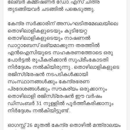
ലേബർ കമ്മീഷണർ ഡോ. എസ് ചിത്ര
തുടങ്ങിയവർ ചടങ്ങിൽ പങ്കെടുത്തു.
കേന്ദ്ര സർക്കാരിന് അസംഘടിതമേഖലയിലെ
തൊഴിലാളികളുടെയും കുടിയേറ്റ
തൊഴിലാളികളുടെയും നാഷണൽ
ഡാറ്റാബേസ് ലഭ്യമാക്കുന്ന തരത്തിൽ
എൻഐസിയുടെ സഹകരണത്തോടെ ഒരു
പോർട്ടൽ രൂപീകരിക്കാൻ സുപ്രീംകോടതി
നിർദ്ദേശം നൽകിയിരുന്നു . തൊഴിലാളികളുടെ
രജിസ്‌ട്രേഷൻ നടപടികൾക്കായി
സംസ്ഥാനങ്ങൾക്കും കേന്ദ്രഭരണ
പ്രദേശങ്ങൾക്കും സൗകര്യം ഒരുക്കാനും
തൊഴിലാളി രജിസ്‌ട്രേഷൻ ഈ വർഷം
ഡിസംബർ 31 നുള്ളിൽ പൂർത്തീകരിക്കാനും
നിർദ്ദേശം നൽകിയിട്ടുണ്ട് .
ഓഗസ്റ്റ് 26 മുതൽ കേന്ദ്ര തൊഴിൽ മന്ത്രാലയം