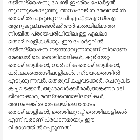
രജിസ്‌ട്രേഷനു വേണ്ടി ഇ-ശ്രം പോർട്ടൽ
തുറന്നുകൊടുത്തു. അസംഘടിത മേഖലയിൽ
തൊഴിൽ എടുക്കുന്ന പിഎഫ്, ഇഎസ്ഐ
ആനുകൂല്യങ്ങൾക്ക് അർഹതയില്ലാത്ത
നിശ്ചിത പ്രായപരിധിയിലുള്ള എല്ലാ
തൊഴിലാളികൾക്കും ഈ പോർട്ടലിൽ
രജിസ്‌ട്രേഷൻ നടത്താവുന്നതാണ്. നിർമാണ
മേഖലയിലെ തൊഴിലാളികൾ, കുടിയേറ്റ
തൊഴിലാളികൾ, ഗാർഹിക തൊഴിലാളികൾ,
കർഷകത്തൊഴിലാളികൾ, സ്വയംതൊഴിൽ
എടുക്കുന്നവർ, തെരുവ് കച്ചവടക്കാർ, ചെറുകിട
കച്ചവടക്കാർ, ആശാവർക്കർമാർ,അങ്കണവാടി
ജീവനക്കാർ, മത്സ്യത്തൊഴിലാളികൾ,
അസംഘടിത മേഖലയിലെ തോട്ടം
തൊഴിലാളികൾ, തൊഴിലുറപ്പ് തൊഴിലാളികൾ
എന്നിവരാണ് പ്രധാനമായും ഈ
വിഭാഗത്തിൽപ്പെടുന്നത്.