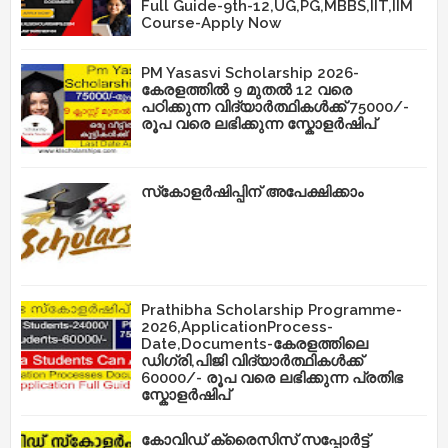
Full Guide-9th-12,UG,PG,MBBS,IIT,IIM
Course-Apply Now
PM Yasasvi Scholarship 2026-
കേരളത്തിൽ 9 മുതൽ 12 വരെ
പഠിക്കുന്ന വിദ്യാർത്ഥികൾക്ക് 75000/-
രൂപ വരെ ലഭിക്കുന്ന സ്കോളർഷിപ്
സ്‌കോളർഷിപ്പിന് അപേക്ഷിക്കാം
Prathibha Scholarship Programme-
2026,ApplicationProcess-
Date,Documents-കേരളത്തിലെ
ഡിഗ്രി,പിജി വിദ്യാർത്ഥികൾക്ക്
60000/- രൂപ വരെ ലഭിക്കുന്ന പ്രതിഭ
സ്കോളർഷിപ്
കോവിഡ് ക്രൈസിസ് സപ്പോർട്ട്