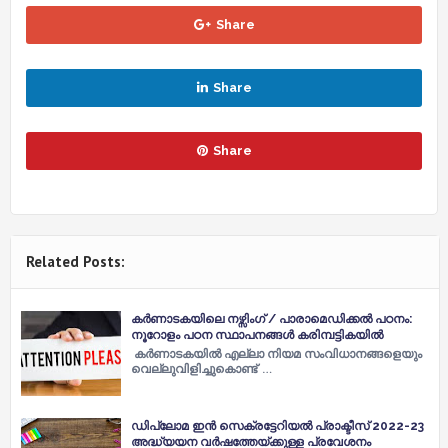
Share
Share
Share
Related Posts:
കർണാടകയിലെ നഴ്സിംഗ് / പാരാമെഡിക്കൽ പഠനം:
നൂറോളം പഠന സ്ഥാപനങ്ങൾ കരിമ്പട്ടികയിൽ
കർണാടകയിൽ എല്ലാ നിയമ സംവിധാനങ്ങളെയും
വെല്ലുവിളിച്ചുകൊണ്ട് …
ഡിപ്ലോമ ഇൻ സെക്രട്ടേറിയൽ പ്രാക്ടീസ് 2022-23
അദ്ധ്യയന വർഷത്തേയ്ക്കുള്ള പ്രവേശനം