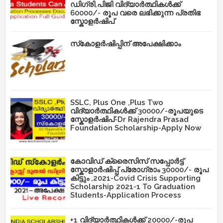
ഡിഗ്രി,പിജി വിദ്യാർത്ഥികൾക്ക്
60000/- രൂപ വരെ ലഭിക്കുന്ന പ്രതിഭ
സ്കോളർഷിപ്
സ്‌കോളർഷിപ്പിന് അപേക്ഷിക്കാം
SSLC, Plus One ,Plus Two
വിദ്യാർത്ഥികൾക്ക് 30000/-രൂപയുടെ
സ്കോളർഷിപ്-Dr Rajendra Prasad
Foundation Scholarship-Apply Now
കോവിഡ് ക്രൈസിസ് സപ്പോർട്ട്
സ്കോളാർഷിപ്പ് പ്രോഗ്രാം 30000/- രൂപ
കിട്ടും ,2021-Covid Crisis Supporting
Scholarship 2021-1 To Graduation
Students-Application Process
+1 വിദ്യാർത്ഥികൾക്ക് 20000/-രൂപ