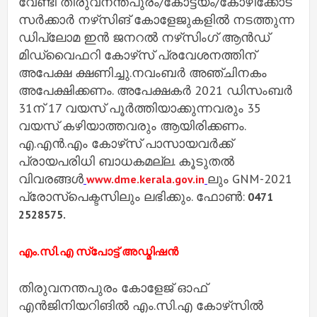
വേണ്ടി തിരുവനന്തപുരം/കോട്ടയം/കോഴിക്കോട്
സർക്കാർ നഴ്‌സിങ് കോളേജുകളിൽ നടത്തുന്ന
ഡിപ്ലോമ ഇൻ ജനറൽ നഴ്‌സിംഗ് ആൻഡ്
മിഡ്വൈഫറി കോഴ്‌സ് പ്രവേശനത്തിന്
അപേക്ഷ ക്ഷണിച്ചു.നവംബർ അഞ്ചിനകം
അപേക്ഷിക്കണം. അപേക്ഷകർ 2021 ഡിസംബർ
31ന് 17 വയസ് പൂർത്തിയാക്കുന്നവരും 35
വയസ് കഴിയാത്തവരും ആയിരിക്കണം.
എ.എൻ.എം കോഴ്‌സ് പാസായവർക്ക്
പ്രായപരിധി ബാധകമല്ല. കൂടുതൽ
വിവരങ്ങൾ
ലും GNM-2021
www.dme.kerala.gov.in
പ്രോസ്‌പെക്ടസിലും ലഭിക്കും. ഫോൺ:
0471
2528575.
എം.സി.എ സ്‌പോട്ട് അഡ്മിഷൻ
തിരുവനന്തപുരം കോളേജ് ഓഫ്
എൻജിനിയറിങിൽ എം.സി.എ കോഴ്‌സിൽ