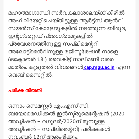
മഹാത്മാഗാന്ധി സർവകലാശാലയ്ക്ക് കീഴിൽ
അഫിലിയേറ്റ് ചെയ്തിട്ടുള്ള ആർട്ട്സ് ആൻറ്
സയൻസ് കോളേജുകളിൽ നടത്തുന്ന ബിരുദ,
ഇന്റഗ്രേറ്റഡ് പ്രോഗ്രാമുകളിൽ
പ്രവേശനത്തിനുള്ള സപ്ലിമെന്ററി
അലോട്ട്മെൻറിനുള്ള രജിസ്ട്രേഷൻ നാളെ
(ഒക്ടോബർ 18 ) വൈകിട്ട് നാല് മണി വരെ
മാത്രം. കൂടുതൽ വിവരങ്ങൾ
എന്ന
cap.mgu.ac.in
വെബ് സൈറ്റിൽ.
പരീക്ഷ തീയതി
ഒന്നാം സെമസ്റ്റർ എം.എസ് സി.
ബയോമെഡിക്കൽ ഇൻസ്ട്രുമെന്റേഷൻ (2020
അഡ്മിഷൻ – റഗുലർ/2020ന് മുമ്പുള്ള
അഡ്മിഷൻ – സപ്ലിമെന്ററി) പരീക്ഷകൾ
നവംബർ 12ന് ആരംഭിക്കും.