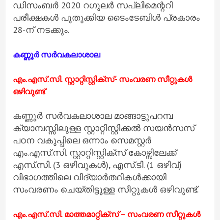
ഡിസംബര്‍ 2020 റഗുലര്‍ സപ്ലിമെന്ററി
പരീക്ഷകള്‍ പുതുക്കിയ ടൈംടേബിള്‍ പ്രകാരം
28-ന് നടക്കും.
കണ്ണൂർ സർവകലാശാല
എം.എസ്.സി. സ്റ്റാറ്റിസ്റ്റിക്‌സ്- സംവരണ സീറ്റുകൾ
ഒഴിവുണ്ട്
കണ്ണൂർ സർവകലാശാല മാങ്ങാട്ടുപറമ്പ
ക്യാമ്പസ്സിലുള്ള സ്റ്റാറ്റിസ്റ്റിക്കൽ സയൻസസ്
പഠന വകുപ്പിലെ ഒന്നാം സെമസ്റ്റർ
എം.എസ്.സി. സ്റ്റാറ്റിസ്റ്റിക്‌സ് കോഴ്സിലേക്ക്
എസ്.സി. (3 ഒഴിവുകൾ), എസ്.ടി. (1 ഒഴിവ്)
വിഭാഗത്തിലെ വിദ്യാർത്ഥികൾക്കായി
സംവരണം ചെയ്തിട്ടുള്ള സീറ്റുകൾ ഒഴിവുണ്ട്.
എം.എസ്.സി. മാത്തമാറ്റിക്സ് – സംവരണ സീറ്റുകൾ