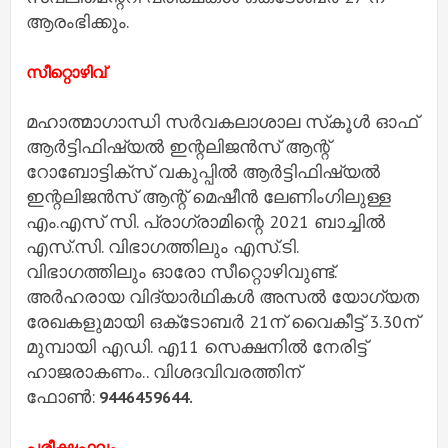
ആരംഭിക്കും.
സീറ്റൊഴിവ്
മഹാത്മാഗാന്ധി സർവകലാശാല സ്‌കൂൾ ഓഫ്
ആർട്ടിഫിഷ്യൽ ഇന്റലിജൻസ് ആന്റ്
റോബോട്ടിക്‌സ് വകുപ്പിൽ ആർട്ടിഫിഷ്യൽ
ഇന്റലിജൻസ് ആന്റ് മെഷീൻ ലേണിംഗിലുള്ള
എം.എസ് സി. പ്രാഗ്രാമിന്റെ 2021 ബാച്ചിൽ
എസ്.സി. വിഭാഗത്തിലും എസ്.ടി.
വിഭാഗത്തിലും ഓരോ സീറ്റൊഴിവുണ്ട്.
അർഹരായ വിദ്യാർഥികൾ അസൽ യോഗ്യത
രേഖകളുമായി ഒക്‌ടോബർ 21ന് വൈകീട്ട് 3.30ന്
മുമ്പായി എഡി. എ11 സെക്ഷനിൽ നേരിട്ട്
ഹാജരാകണം.. വിശദവിവരത്തിന്
ഫോൺ:
9446459644.
പരീക്ഷഫലം