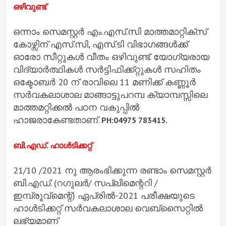
ഒഴിവുണ്ട്
ഒന്നാം സെമസ്റ്റർ എം.എസ്.സി മാത്തമാറ്റിക്സ്
കോഴ്സിന് എസ്.സി, എസ്.ടി വിഭാഗങ്ങൾക്ക്
ഓരോ സീറ്റുകൾ വീതം ഒഴിവുണ്ട്. യോഗ്യരായ
വിദ്യാർത്ഥികൾ സർട്ടിഫിക്ക്റ്റുകൾ സഹിതം
ഒക്ടോബർ 20 ന് രാവിലെ 11 മണിക്ക് കണ്ണൂർ
സർവകലാശാല മാങ്ങാട്ടുപറമ്പ ക്യാമ്പസ്സിലെ
മാത്തമറ്റിക്കൽ പഠന വകുപ്പിൽ
ഹാജരാകേണ്ടതാണ്.
PH:04975 783415.
ബി.എഡ്. ഹാൾടിക്കറ്റ്
21/10 /2021 നു ആരംഭിക്കുന്ന രണ്ടാം സെമസ്റ്റർ
ബി.എഡ്. (റഗുലർ/ സപ്ലിമെന്ററി /
ഇമ്പ്രൂവ്മെന്റ്) ഏപ്രിൽ-2021 പരീക്ഷയുടെ
ഹാൾടിക്കറ്റ് സർവകലാശാല വെബ്‌സൈറ്റിൽ
ലഭ്യമാണ്