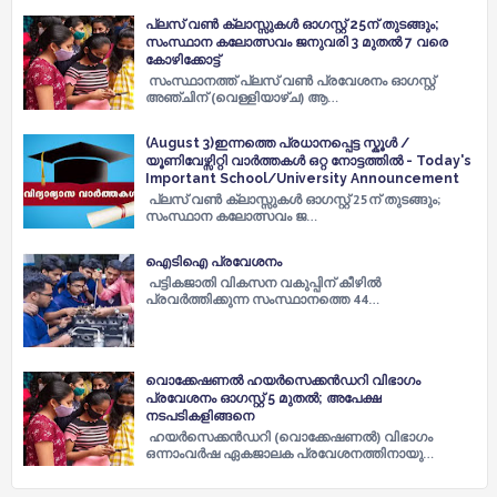
പ്ലസ് വൺ ക്ലാസ്സുകള്‍ ഓഗസ്റ്റ് 25ന് തുടങ്ങും;
സംസ്ഥാന കലോത്സവം ജനുവരി 3 മുതല്‍ 7 വരെ
കോഴിക്കോട്ട്
സംസ്ഥാനത്ത് പ്ലസ് വണ്‍ പ്രവേശനം ഓഗസ്റ്റ്
അഞ്ചിന് (വെള്ളിയാഴ്ച) ആ…
(August 3)ഇന്നത്തെ പ്രധാനപ്പെട്ട സ്കൂൾ /
യൂണിവേഴ്സിറ്റി വാർത്തകൾ ഒറ്റ നോട്ടത്തിൽ - Today's
Important School/University Announcement
പ്ലസ് വൺ ക്ലാസ്സുകള്‍ ഓഗസ്റ്റ് 25ന് തുടങ്ങും;
സംസ്ഥാന കലോത്സവം ജ…
ഐടിഐ പ്രവേശനം
പട്ടികജാതി വികസന വകുപ്പിന് കീഴിൽ
പ്രവർത്തിക്കുന്ന സംസ്ഥാനത്തെ 44…
വൊക്കേഷണൽ ഹയർസെക്കൻഡറി വിഭാഗം
പ്രവേശനം ഓഗസ്റ്റ് 5 മുതൽ; അപേക്ഷ
നടപടികളിങ്ങനെ
ഹയർസെക്കൻഡറി (വൊക്കേഷണൽ) വിഭാഗം
ഒന്നാംവർഷ ഏകജാലക പ്രവേശനത്തിനായു…