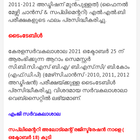
2011-2012 അഡ്മിഷന് മുന്‍പുള്ളത്) (ഫൈനല്‍
മേഴ്സി ചാന്‍സ് & സപ്ലിമെന്ററി) എല്‍.എല്‍.ബി
പരീക്ഷകളുടെ ഫലം പ്രസിദ്ധീകരിച്ചു.
ടൈംടേബിള്‍
കേരളസര്‍വകലാശാല 2021 ഒക്ടോബര്‍ 25 ന്
ആരംഭിക്കുന്ന ആറാം സെമസ്റ്റര്‍
സി.ബി.സി.എസ് ബി.എ/ ബി.എസ്.സി/ ബി.കോം
(എഫ്.ഡി.പി) (മേഴ്‌സിചാന്‍സ് -2010, 2011, 2012
അഡ്മിഷന്‍) പരീക്ഷയ്ക്കുള്ള ടൈംടേബിള്‍
പ്രസിദ്ധീകരിച്ചു. വിശദമായ സര്‍വകലാശാലാ
വെബ്‌സൈറ്റില്‍ ലഭ്യമാണ്.
എംജി സർവകലാശാല
സപ്ലിമെന്ററി അലോട്‌മെന്റ്‌ രജിസ്ട്രേഷൻ നാളെ (
ഒക്ടോബർ 18) കൂടി