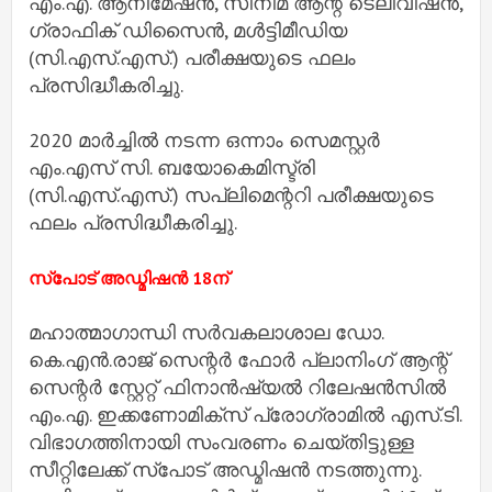
എം.എ. ആനിമേഷൻ, സിനിമ ആന്റ് ടെലിവിഷൻ,
ഗ്രാഫിക് ഡിസൈൻ, മൾട്ടിമീഡിയ
(സി.എസ്.എസ്.) പരീക്ഷയുടെ ഫലം
പ്രസിദ്ധീകരിച്ചു.
2020 മാർച്ചിൽ നടന്ന ഒന്നാം സെമസ്റ്റർ
എം.എസ് സി. ബയോകെമിസ്ട്രി
(സി.എസ്.എസ്.) സപ്ലിമെന്ററി പരീക്ഷയുടെ
ഫലം പ്രസിദ്ധീകരിച്ചു.
സ്‌പോട് അഡ്മിഷൻ 18ന്
മഹാത്മാഗാന്ധി സർവകലാശാല ഡോ.
കെ.എൻ.രാജ് സെന്റർ ഫോർ പ്ലാനിംഗ് ആന്റ്
സെന്റർ സ്റ്റേറ്റ് ഫിനാൻഷ്യൽ റിലേഷൻസിൽ
എം.എ. ഇക്കണോമിക്‌സ് പ്രോഗ്രാമിൽ എസ്.ടി.
വിഭാഗത്തിനായി സംവരണം ചെയ്തിട്ടുള്ള
സീറ്റിലേക്ക് സ്‌പോട് അഡ്മിഷൻ നടത്തുന്നു.