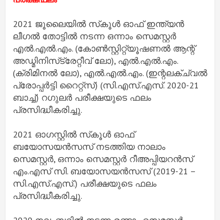
2021 ജൂലൈയിൽ സ്‌കൂൾ ഓഫ് ഇന്ത്യൻ
ലീഗൽ തോട്ടിൽ നടന്ന ഒന്നാം സെമസ്റ്റർ
എൽ.എൽ.എം. (കോൺസ്റ്റിറ്റ്യൂഷണൽ ആന്റ്
അഡ്മിനിസ്‌ട്രേറ്റീവ് ലോ), എൽ.എൽ.എം.
(ക്രിമിനൽ ലോ), എൽ.എൽ.എം. (ഇന്റലക്ച്വൽ
പ്രോപ്പർട്ടി റൈറ്റ്‌സ്) (സി.എസ്.എസ്. 2020-21
ബാച്ച്) റഗുലർ പരീക്ഷയുടെ ഫലം
പ്രസിദ്ധീകരിച്ചു.
2021 ഓഗസ്റ്റിൽ സ്‌കൂൾ ഓഫ്
ബയോസയൻസസ് നടത്തിയ നാലാം
സെമസ്റ്റർ, ഒന്നാം സെമസ്റ്റർ റീഅപ്പിയറൻസ്
എം.എസ് സി. ബയോസയൻസസ് (2019-21 –
സി.എസ്.എസ്.) പരീക്ഷയുടെ ഫലം
പ്രസിദ്ധീകരിച്ചു.