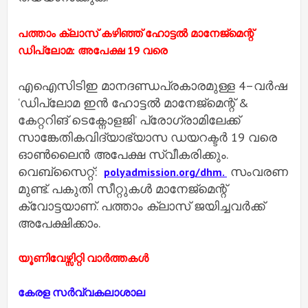
പത്താം ക്ലാസ് കഴിഞ്ഞ് ഹോട്ടൽ മാനേജ്മെന്റ്
ഡിപ്ലോമ: അപേക്ഷ 19 വരെ
എഐസിടിഇ മാനദണ്ഡപ്രകാരമുള്ള 4–വർഷ
‘ഡിപ്ലോമ ഇൻ ഹോട്ടൽ മാനേജ്മെന്റ് &
കേറ്ററിങ് ടെക്നോളജി’ പ്രോഗ്രാമിലേക്ക്
സാങ്കേതികവിദ്യാഭ്യാസ ഡയറക്ടർ 19 വരെ
ഓൺലൈൻ അപേക്ഷ സ്വീകരിക്കും.
വെബ്സൈറ്റ്:
സംവരണ
polyadmission.org/dhm.
മുണ്ട്. പകുതി സീറ്റുകൾ മാനേജ്മെന്റ്
ക്വോട്ടയാണ്. പത്താം ക്ലാസ് ജയിച്ചവർക്ക്
അപേക്ഷിക്കാം.
യൂണിവേഴ്സിറ്റി വാർത്തകൾ
കേരള സര്‍വ്വകലാശാല