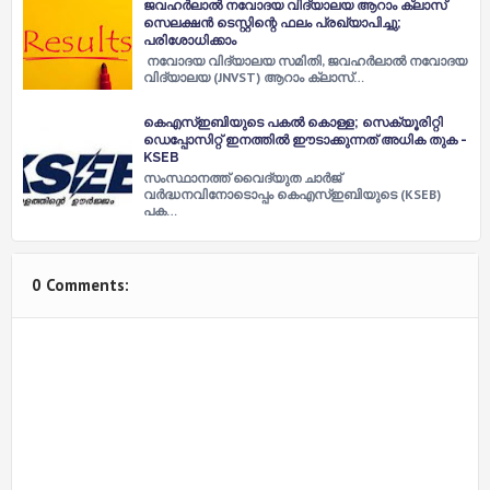
ജവഹർലാൽ നവോദയ വിദ്യാലയ ആറാം ക്ലാസ്
സെലക്ഷൻ ടെസ്റ്റിന്റെ ഫലം പ്രഖ്യാപിച്ചു;
പരിശോധിക്കാം
നവോദയ വിദ്യാലയ സമിതി, ജവഹർലാൽ നവോദയ
വിദ്യാലയ (JNVST) ആറാം ക്ലാസ്…
കെഎസ്‌ഇബിയുടെ പകല്‍ കൊള്ള; സെക്യൂരിറ്റി
ഡെപ്പോസിറ്റ് ഇനത്തില്‍ ഈടാക്കുന്നത് അധിക തുക -
KSEB
സംസ്ഥാനത്ത് വൈദ്യുത ചാര്‍ജ്
വര്‍ദ്ധനവിനോടൊപ്പം കെഎസ്‌ഇബിയുടെ (KSEB)
പക…
0 Comments: