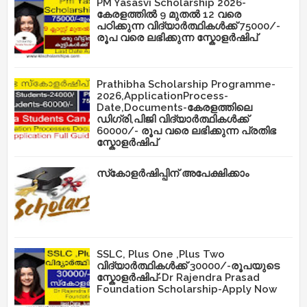
PM Yasasvi Scholarship 2026-
കേരളത്തിൽ 9 മുതൽ 12 വരെ
പഠിക്കുന്ന വിദ്യാർത്ഥികൾക്ക് 75000/-
രൂപ വരെ ലഭിക്കുന്ന സ്കോളർഷിപ്
Prathibha Scholarship Programme-
2026,ApplicationProcess-
Date,Documents-കേരളത്തിലെ
ഡിഗ്രി,പിജി വിദ്യാർത്ഥികൾക്ക്
60000/- രൂപ വരെ ലഭിക്കുന്ന പ്രതിഭ
സ്കോളർഷിപ്
സ്‌കോളർഷിപ്പിന് അപേക്ഷിക്കാം
SSLC, Plus One ,Plus Two
വിദ്യാർത്ഥികൾക്ക് 30000/-രൂപയുടെ
സ്കോളർഷിപ്-Dr Rajendra Prasad
Foundation Scholarship-Apply Now