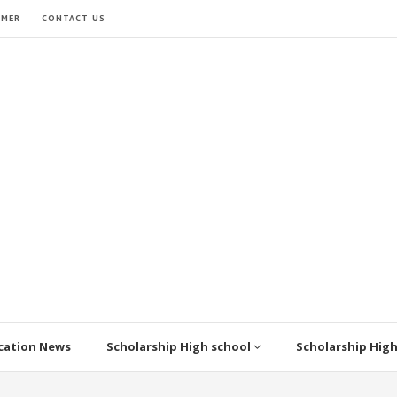
IMER
CONTACT US
cation News
Scholarship High school
Scholarship Hig