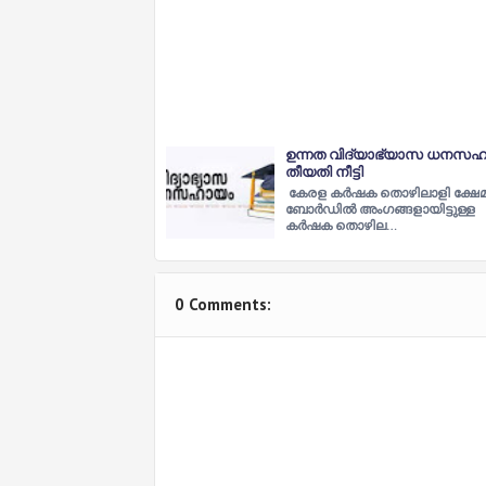
ഉന്നത വിദ്യാഭ്യാസ ധനസഹ
തീയതി നീട്ടി
കേരള കർഷക തൊഴിലാളി ക്ഷേമ
ബോർഡിൽ അംഗങ്ങളായിട്ടുള്ള
കർഷക തൊഴില…
0 Comments: