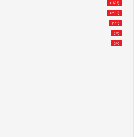
(1805)
(2309)
(338)
(97)
(92)