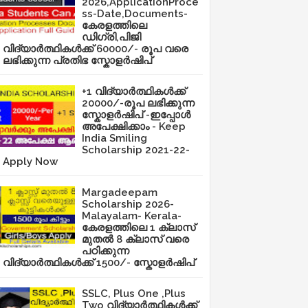
2026,ApplicationProce
ss-Date,Documents-
കേരളത്തിലെ
ഡിഗ്രി,പിജി
വിദ്യാർത്ഥികൾക്ക് 60000/- രൂപ വരെ
ലഭിക്കുന്ന പ്രതിഭ സ്കോളർഷിപ്
+1 വിദ്യാർത്ഥികൾക്ക്
20000/-രൂപ ലഭിക്കുന്ന
സ്കോളർഷിപ് -ഇപ്പോൾ
അപേക്ഷിക്കാം - Keep
India Smiling
Scholarship 2021-22-
Apply Now
Margadeepam
Scholarship 2026-
Malayalam- Kerala-
കേരളത്തിലെ 1 ക്ലാസ്
മുതൽ 8 ക്ലാസ് വരെ
പഠിക്കുന്ന
വിദ്യാർത്ഥികൾക്ക് 1500/- സ്കോളർഷിപ്
SSLC, Plus One ,Plus
Two വിദ്യാർത്ഥികൾക്ക്