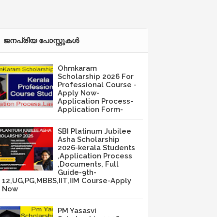
ജനപ്രിയ പോസ്റ്റുകള്‍‌
Ohmkaram
Scholarship 2026 For
Professional Course -
Apply Now-
Application Process-
Application Form-
SBI Platinum Jubilee
Asha Scholarship
2026-kerala Students
,Application Process
,Documents, Full
Guide-9th-
12,UG,PG,MBBS,IIT,IIM Course-Apply
Now
PM Yasasvi