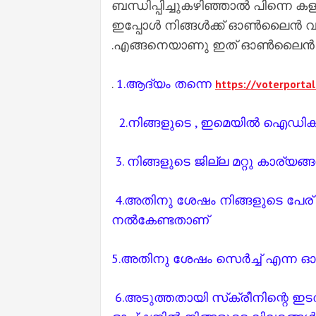
ബന്ധിപ്പിച്ചുകഴിഞ്ഞാൽ പിന്നെ ക
ഇപ്പോൾ നിങ്ങൾക്ക് ഓൺലൈൻ വഴ
.എങ്ങനെയാണു ഇത് ഓൺലൈൻ വഴി
.
1.ആദ്യം തന്നെ
https://voterportal.
2.നിങ്ങളുടെ , ഇമെയിൽ ഐഡിക
3. നിങ്ങളുടെ ജില്ല മറ്റു കാര
4.അതിനു ശേഷം നിങ്ങളുടെ പേര് ,പ
നൽകേണ്ടതാണ്
5.അതിനു ശേഷം സെർച്ച് എന്ന ഓപ
6.അടുത്തതായി സ്‌ക്രീനിന്റെ ഇ