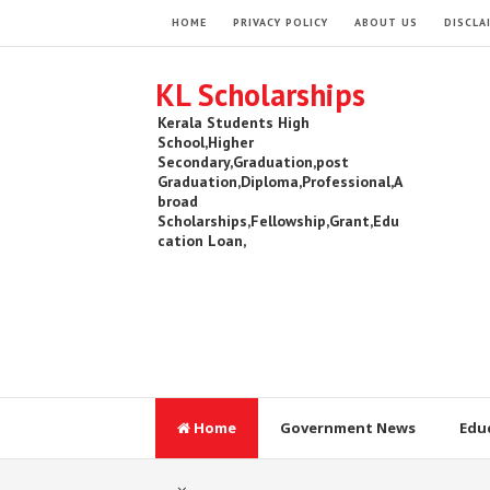
HOME
PRIVACY POLICY
ABOUT US
DISCLA
KL Scholarships
Kerala Students High
School,Higher
Secondary,Graduation,post
Graduation,Diploma,Professional,A
broad
Scholarships,Fellowship,Grant,Edu
cation Loan,
Home
Government News
Edu