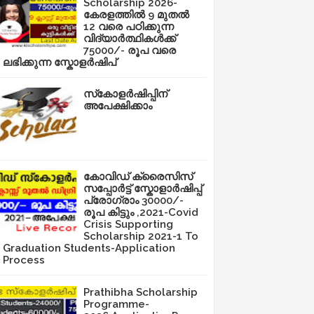
Scholarship 2026-
കേരളത്തിൽ 9 മുതൽ
12 വരെ പഠിക്കുന്ന
വിദ്യാർത്ഥികൾക്ക്
75000/- രൂപ വരെ
ലഭിക്കുന്ന സ്കോളർഷിപ്
സ്‌കോളർഷിപ്പിന്
അപേക്ഷിക്കാം
കോവിഡ് ക്രൈസിസ്
സപ്പോർട്ട് സ്കോളാർഷിപ്പ്
പ്രോഗ്രാം 30000/-
രൂപ കിട്ടും ,2021-Covid
Crisis Supporting
Scholarship 2021-1 To
Graduation Students-Application
Process
Prathibha Scholarship
Programme-