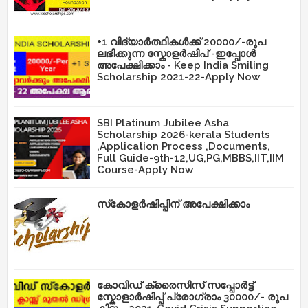
+1 വിദ്യാർത്ഥികൾക്ക് 20000/-രൂപ
ലഭിക്കുന്ന സ്കോളർഷിപ് -ഇപ്പോൾ
അപേക്ഷിക്കാം - Keep India Smiling
Scholarship 2021-22-Apply Now
SBI Platinum Jubilee Asha
Scholarship 2026-kerala Students
,Application Process ,Documents,
Full Guide-9th-12,UG,PG,MBBS,IIT,IIM
Course-Apply Now
സ്‌കോളർഷിപ്പിന് അപേക്ഷിക്കാം
കോവിഡ് ക്രൈസിസ് സപ്പോർട്ട്
സ്കോളാർഷിപ്പ് പ്രോഗ്രാം 30000/- രൂപ