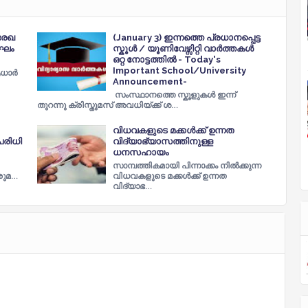
രേഖ
(January 3) ഇന്നത്തെ പ്രധാനപ്പെട്ട
സംഘം
സ്കൂൾ / യൂണിവേഴ്സിറ്റി വാർത്തകൾ
ഒറ്റ നോട്ടത്തിൽ - Today's
Important School/University
ആധാർ
Announcement-
സംസ്ഥാനത്തെ സ്കൂളുകൾ ഇന്ന്
തുറന്നു ക്രിസ്തുമസ് അവധിയ്ക്ക് ശ…
വിധവകളുടെ മക്കള്‍ക്ക്‌ ഉന്നത
പരിധി
വിദ്യാഭ്യാസത്തിനുള്ള
ധനസഹായം
സാമ്പത്തികമായി പിന്നാക്കം നിൽക്കുന്ന
രുമ…
വിധവകളുടെ മക്കൾക്ക് ഉന്നത
വിദ്യാഭ…