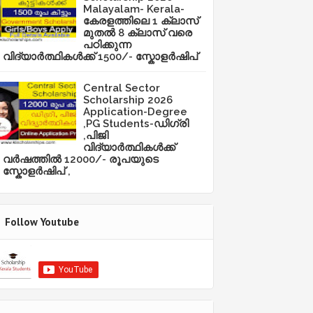
Malayalam- Kerala-
കേരളത്തിലെ 1 ക്ലാസ്
മുതൽ 8 ക്ലാസ് വരെ
പഠിക്കുന്ന
വിദ്യാർത്ഥികൾക്ക് 1500/- സ്കോളർഷിപ്
Central Sector
Scholarship 2026
Application-Degree
,PG Students-ഡിഗ്രി
,പിജി
വിദ്യാർത്ഥികൾക്ക്
വർഷത്തിൽ 12000/- രൂപയുടെ
സ്കോളർഷിപ് ,
Follow Youtube