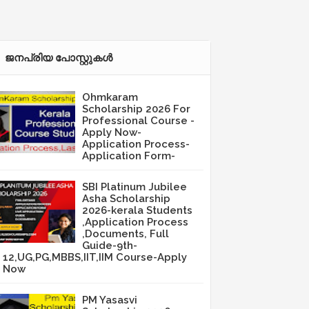
ജനപ്രിയ പോസ്റ്റുകള്‍‌
Ohmkaram
Scholarship 2026 For
Professional Course -
Apply Now-
Application Process-
Application Form-
SBI Platinum Jubilee
Asha Scholarship
2026-kerala Students
,Application Process
,Documents, Full
Guide-9th-
12,UG,PG,MBBS,IIT,IIM Course-Apply
Now
PM Yasasvi