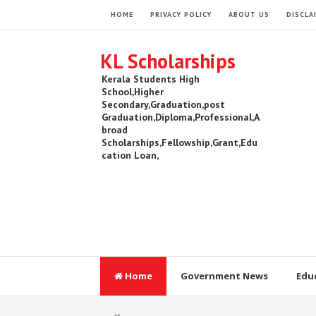
HOME
PRIVACY POLICY
ABOUT US
DISCLA
KL Scholarships
Kerala Students High
School,Higher
Secondary,Graduation,post
Graduation,Diploma,Professional,A
broad
Scholarships,Fellowship,Grant,Edu
cation Loan,
Home
Government News
Edu