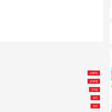
(1805)
(2309)
(338)
(97)
(92)