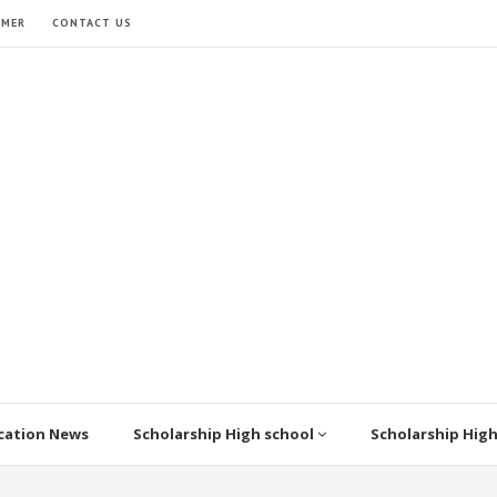
IMER
CONTACT US
cation News
Scholarship High school
Scholarship Hig