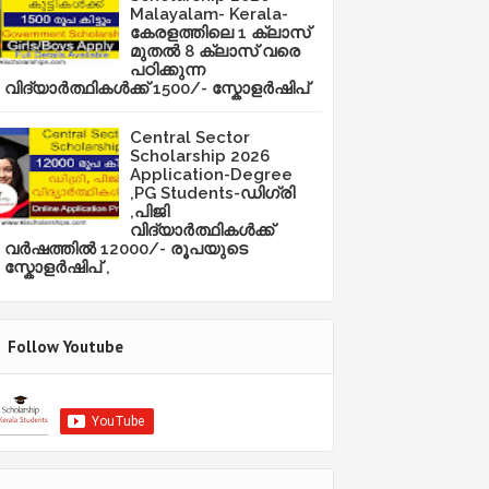
Malayalam- Kerala-
കേരളത്തിലെ 1 ക്ലാസ്
മുതൽ 8 ക്ലാസ് വരെ
പഠിക്കുന്ന
വിദ്യാർത്ഥികൾക്ക് 1500/- സ്കോളർഷിപ്
Central Sector
Scholarship 2026
Application-Degree
,PG Students-ഡിഗ്രി
,പിജി
വിദ്യാർത്ഥികൾക്ക്
വർഷത്തിൽ 12000/- രൂപയുടെ
സ്കോളർഷിപ് ,
Follow Youtube