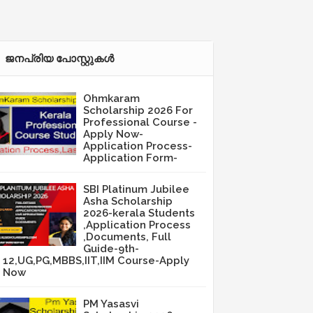
ജനപ്രിയ പോസ്റ്റുകള്‍‌
Ohmkaram
Scholarship 2026 For
Professional Course -
Apply Now-
Application Process-
Application Form-
SBI Platinum Jubilee
Asha Scholarship
2026-kerala Students
,Application Process
,Documents, Full
Guide-9th-
12,UG,PG,MBBS,IIT,IIM Course-Apply
Now
PM Yasasvi