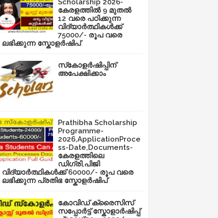
Scholarship 2026-
കേരളത്തിൽ 9 മുതൽ
12 വരെ പഠിക്കുന്ന
വിദ്യാർത്ഥികൾക്ക്
75000/- രൂപ വരെ
ലഭിക്കുന്ന സ്കോളർഷിപ്
സ്‌കോളർഷിപ്പിന്
അപേക്ഷിക്കാം
Prathibha Scholarship
Programme-
2026,ApplicationProce
ss-Date,Documents-
കേരളത്തിലെ
ഡിഗ്രി,പിജി
വിദ്യാർത്ഥികൾക്ക് 60000/- രൂപ വരെ
ലഭിക്കുന്ന പ്രതിഭ സ്കോളർഷിപ്
കോവിഡ് ക്രൈസിസ്
സപ്പോർട്ട് സ്കോളാർഷിപ്പ്