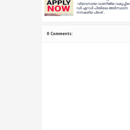
വ്യവസായ വാണിജ്യ വകുപ്പിന്
ഡി.എ/ഡി.പിയിലെ അടിസ്ഥാന
സൗകര്യ പ്രശ്…
0 Comments: