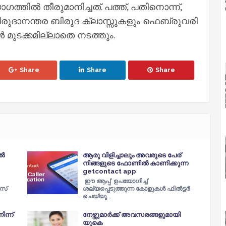
ില്‍ തീരുമാനിച്ചത്. പത്ത്, പതിനൊന്ന്,
 ബിരുദാനന്തര ബിരുദ ക്ലാസ്സുകളും ഫെബ്രുവരി
്‍ മുടക്കമില്ലാതെ നടത്തും.
Share
Share
Share
്‍
ആരു വിളിച്ചാലും അവരുടെ പേര്
നിങ്ങളുടെ ഫോണിൽ കാണിക്കുന്ന
getcontact app
ഈ ആപ്പ് ഉപയോഗിച്ച്
സ്
ശല്യപ്പെടുത്തുന്ന കോളുകൾ ഫിൽട്ടർ
ചെയ്യു…
ന്ന്
നേഴ്സുമാര്‍ക്ക് അവസരങ്ങളുമായി
യുകെ