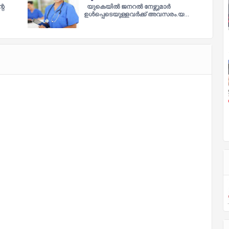
റെ
യുകെയിൽ ജനറല്‍ നേഴ്സുമാര്‍
ഉള്‍പ്പെടെയുള്ളവര്‍ക്ക് അവസരം.യ…