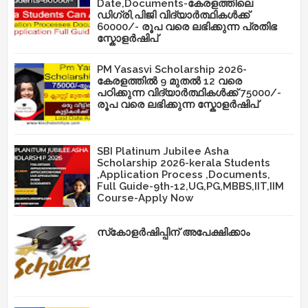
Date,Documents-കേരളത്തിലെ
ഡിഗ്രി,പിജി വിദ്യാർത്ഥികൾക്ക്
60000/- രൂപ വരെ ലഭിക്കുന്ന പ്രതിഭ
സ്കോളർഷിപ്
PM Yasasvi Scholarship 2026-
കേരളത്തിൽ 9 മുതൽ 12 വരെ
പഠിക്കുന്ന വിദ്യാർത്ഥികൾക്ക് 75000/-
രൂപ വരെ ലഭിക്കുന്ന സ്കോളർഷിപ്
SBI Platinum Jubilee Asha
Scholarship 2026-kerala Students
,Application Process ,Documents,
Full Guide-9th-12,UG,PG,MBBS,IIT,IIM
Course-Apply Now
സ്‌കോളർഷിപ്പിന് അപേക്ഷിക്കാം