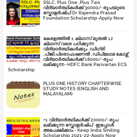
SSLC, Plus One ,Plus Two
വിദ്യാർത്ഥികൾക്ക് 30000/-രൂപയുടെ
സ്കോളർഷിപ്-Dr Rajendra Prasad
Foundation Scholarship-Apply Now
കേരളത്തിൽ 1 ക്ലാസ് മുതൽ 12
ക്ലാസ് വരെ പഠിക്കുന്ന
വിദ്യാർത്ഥികൾക്കും ,ഡിഗ്രി
,പിജി,പ്രൊഫഷണൽ ,ഡിപ്ലോമ കോഴ്സ്
വിദ്യാർത്ഥികൾക്ക് 18000/-രൂപ
ലഭിക്കുന്ന -HDFC Bank Parivartan ECS
Scholarship
PLUS ONE HISTORY CHAPTERWISE
STUDY NOTES (ENGLISH AND
MALAYALAM)
+1 വിദ്യാർത്ഥികൾക്ക് 20000/-രൂപ
ലഭിക്കുന്ന സ്കോളർഷിപ് -ഇപ്പോൾ
അപേക്ഷിക്കാം - Keep India Smiling
Scholarship 2021-22-Apply Now