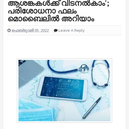
ആശങ്കകള്‍ക്ക്​ വിടനല്‍കാം';
പരിശോധനാ ഫലം
മൊബൈലില്‍ അറിയാം
ഫെബ്രുവരി 05, 2022
Leave A Reply