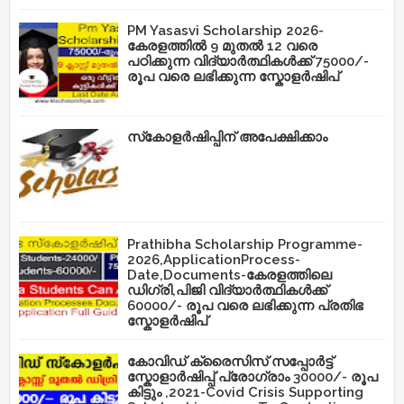
PM Yasasvi Scholarship 2026-
കേരളത്തിൽ 9 മുതൽ 12 വരെ
പഠിക്കുന്ന വിദ്യാർത്ഥികൾക്ക് 75000/-
രൂപ വരെ ലഭിക്കുന്ന സ്കോളർഷിപ്
സ്‌കോളർഷിപ്പിന് അപേക്ഷിക്കാം
Prathibha Scholarship Programme-
2026,ApplicationProcess-
Date,Documents-കേരളത്തിലെ
ഡിഗ്രി,പിജി വിദ്യാർത്ഥികൾക്ക്
60000/- രൂപ വരെ ലഭിക്കുന്ന പ്രതിഭ
സ്കോളർഷിപ്
കോവിഡ് ക്രൈസിസ് സപ്പോർട്ട്
സ്കോളാർഷിപ്പ് പ്രോഗ്രാം 30000/- രൂപ
കിട്ടും ,2021-Covid Crisis Supporting