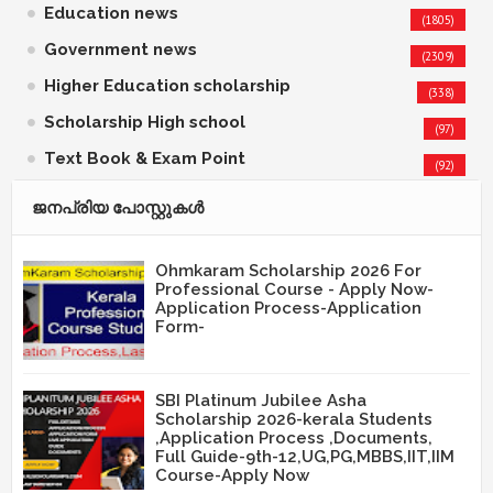
Education news
(1805)
Government news
(2309)
Higher Education scholarship
(338)
Scholarship High school
(97)
Text Book & Exam Point
(92)
ജനപ്രിയ പോസ്റ്റുകള്‍‌
Ohmkaram Scholarship 2026 For
Professional Course - Apply Now-
Application Process-Application
Form-
SBI Platinum Jubilee Asha
Scholarship 2026-kerala Students
,Application Process ,Documents,
Full Guide-9th-12,UG,PG,MBBS,IIT,IIM
Course-Apply Now