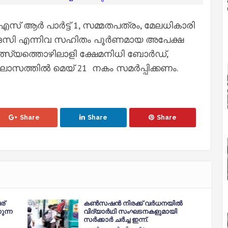
സ് ആർ പാർട്ട് 1, സമ്മതപത്രം, മേലധികാരി
ൻഒസി എന്നിവ സഹിതം പൂർണമായ അപേക്ഷ
ള മത്സ്യത്തൊഴിലാളി ക്ഷേമനിധി ബോർഡ്,
 വിലാസത്തിൽ മെയ് 21 നകം സമർപ്പിക്കണം.
Share
Share
Share
ര്
കണ്‍സഷന്‍ നിരക്ക് വര്‍ധനയില്‍
ുന്ന
വിദ്യാര്‍ഥി സംഘടനകളുമായി
സര്‍ക്കാര്‍ ചര്‍ച്ച ഇന്ന്‌.