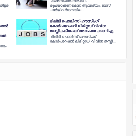
കണ്‍സഷന്‍ നിരക്ക് 6
ൽട്ടർ
രൂപയാക്കണമെന്ന ആവശ്യം; ബസ്
ചാര്‍ജ് വര്‍ധനയില…
ദില്ലി പൊലീസ് ഹൗസിം​ഗ്
തല്‍
കോർപറേഷൻ ലിമിറ്റഡ് വിവിധ
തസ്തികകിലേക്ക് അപേക്ഷ ക്ഷണിച്ചു.
ല്‍
ദില്ലി പൊലീസ് ഹൗസിം​ഗ്
കോർപറേഷൻ ലിമിറ്റഡ് വിവിധ തസ്തി…
ഭേദം