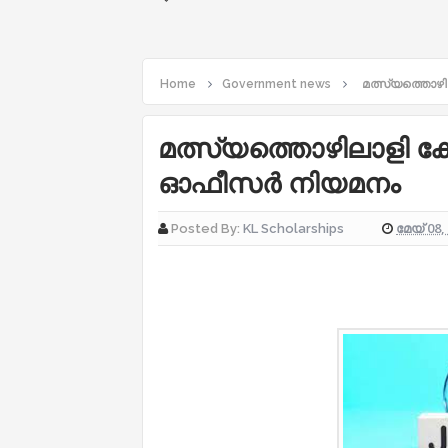
Home
Government news
മത്സ്യത്തൊഴ
മത്സ്യത്തൊഴിലാളി 
ഓഫീസർ നിയമനം
മേയ് 08,
Posted By:
KL Scholarships