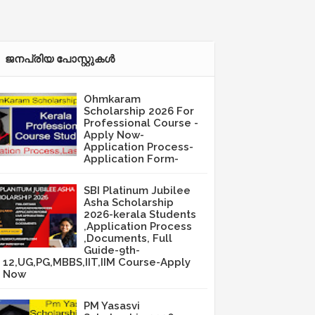
ജനപ്രിയ പോസ്റ്റുകള്‍‌
Ohmkaram
Scholarship 2026 For
Professional Course -
Apply Now-
Application Process-
Application Form-
SBI Platinum Jubilee
Asha Scholarship
2026-kerala Students
,Application Process
,Documents, Full
Guide-9th-
12,UG,PG,MBBS,IIT,IIM Course-Apply
Now
PM Yasasvi