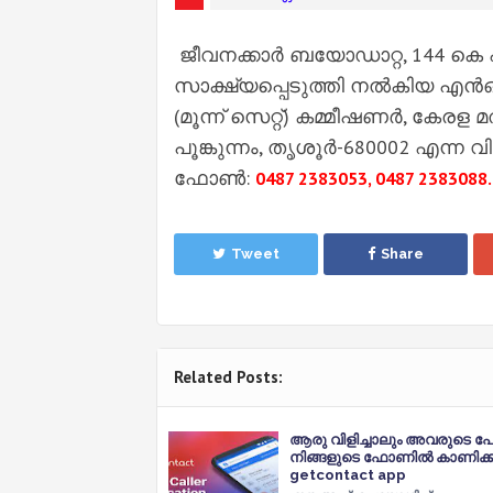
ജീവനക്കാർ ബയോഡാറ്റ, 144 കെ എ
സാക്ഷ്യപ്പെടുത്തി നൽകിയ എ
(മൂന്ന് സെറ്റ്) കമ്മീഷണർ, കേര
പൂങ്കുന്നം, തൃശൂർ-680002 എന്ന
ഫോൺ:
0487 2383053, 0487 2383088.
Tweet
Share
Related Posts:
ആരു വിളിച്ചാലും അവരുടെ പേ
നിങ്ങളുടെ ഫോണിൽ കാണിക്ക
getcontact app