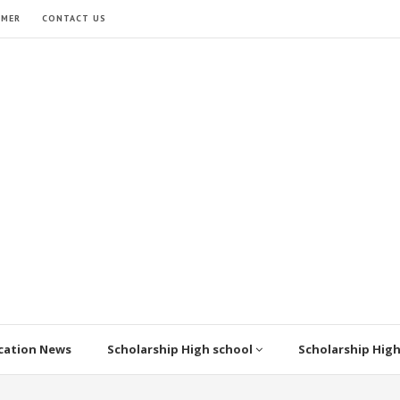
IMER
CONTACT US
cation News
Scholarship High school
Scholarship Hig