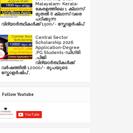
Malayalam- Kerala-
കേരളത്തിലെ 1 ക്ലാസ്
മുതൽ 8 ക്ലാസ് വരെ
പഠിക്കുന്ന
വിദ്യാർത്ഥികൾക്ക് 1500/- സ്കോളർഷിപ്
Central Sector
Scholarship 2026
Application-Degree
,PG Students-ഡിഗ്രി
,പിജി
വിദ്യാർത്ഥികൾക്ക്
വർഷത്തിൽ 12000/- രൂപയുടെ
സ്കോളർഷിപ് ,
Follow Youtube