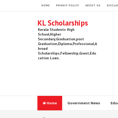
HOME
PRIVACY POLICY
ABOUT US
DISCLA
KL Scholarships
Kerala Students High
School,Higher
Secondary,Graduation,post
Graduation,Diploma,Professional,A
broad
Scholarships,Fellowship,Grant,Edu
cation Loan,
Home
Government News
Edu