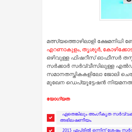
മത്സ്യത്തൊഴിലാളി ക്ഷേമനിധ
എറണാകുളം, തൃശൂർ, കോഴിക്കോട്,
ഒഴിവുള്ള ഫിഷറീസ് ഓഫീസർ തസ്
സർക്കാർ സർവ്വീസിലുള്ള എൽഡി/
സമാനതസ്തികകളിലോ ജോലി ചെയ്യുന
മുഖേന ഡെപ്യൂട്ടേഷൻ നിയമനത്തി
യോഗ്യത
ഏതെങ്കിലും അംഗീകൃത സർവ്വകലാ
അഭിലഷണീയം.
2013 ഏപ്രിൽ ഒന്നിന് ശേഷം സർ