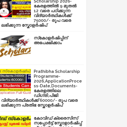
Scholarship 2026-
കേരളത്തിൽ 9 മുതൽ
12 വരെ പഠിക്കുന്ന
വിദ്യാർത്ഥികൾക്ക്
75000/- രൂപ വരെ
ലഭിക്കുന്ന സ്കോളർഷിപ്
സ്‌കോളർഷിപ്പിന്
അപേക്ഷിക്കാം
Prathibha Scholarship
Programme-
2026,ApplicationProce
ss-Date,Documents-
കേരളത്തിലെ
ഡിഗ്രി,പിജി
വിദ്യാർത്ഥികൾക്ക് 60000/- രൂപ വരെ
ലഭിക്കുന്ന പ്രതിഭ സ്കോളർഷിപ്
കോവിഡ് ക്രൈസിസ്
സപ്പോർട്ട് സ്കോളാർഷിപ്പ്