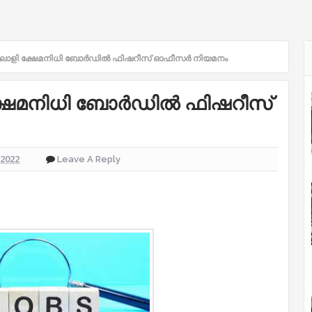
ിലാളി ക്ഷേമനിധി ബോർഡിൽ ഫിഷറീസ് ഓഫീസർ നിയമനം
ക്ഷേമനിധി ബോർഡിൽ ഫിഷറീസ്
 2022
Leave A Reply