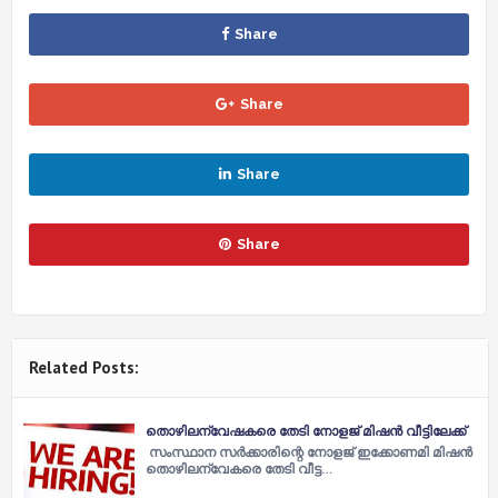
Share
Share
Share
Share
Related Posts:
തൊഴിലന്വേഷകരെ തേടി നോളജ് മിഷൻ വീട്ടിലേക്ക്
സംസ്ഥാന സർക്കാരിന്റെ നോളജ് ഇക്കോണമി മിഷൻ
തൊഴിലന്വേകരെ തേടി വീട്ട…