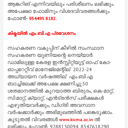
ആങ്കറിങ് എന്നിവയിലും പരിശീലനം ലഭിക്കും.
അപേക്ഷാ ഫോമിനും വിശദവിവരങ്ങള്‍ക്കും
ഫോണ്‍-
954495 8182.
കിക്മയില്‍ എം.ബി.എ പ്രവേശനം
സഹകരണ വകുപ്പിന് കീഴില്‍ സംസ്ഥാന
സഹകരണ യൂണിയന്റെ നെയ്യാര്‍
ഡാമിലുള്ള കേരള ഇന്‍സ്റ്റിറ്റ്യൂട്ട് ഓഫ് കോ-
ഓപ്പറേറ്റീവ് മാനേജ്മെന്റില് ‍ 2022-24
അധ്യായന വർഷത്തില് ‍ എം.ബി.എ
ബാച്ചിലേക്ക് അപേക്ഷ ക്ഷണിച്ചു.50
ശതമാനത്തില്‍ കുറയാത്ത ബിരുദം, കെ-മാറ്റ്,
സി.മാറ്റ്, ക്യാറ്റ്, എന്‍ട്രന്‍സ് പരീക്ഷകള്‍
എഴുതിയവര്‍ക്കും, ഡിഗ്രി അവസാന
വര്‍ഷക്കാര്‍ക്കും അഭിമുഖത്തില്‍ പങ്കെടുക്കാം.
കൂടുതല്‍ വിവരങ്ങള്‍
ല്‍
www.kicma.ac.in
ലഭിക്കും. ഫോണ്‍: 9288130094, 8547618290