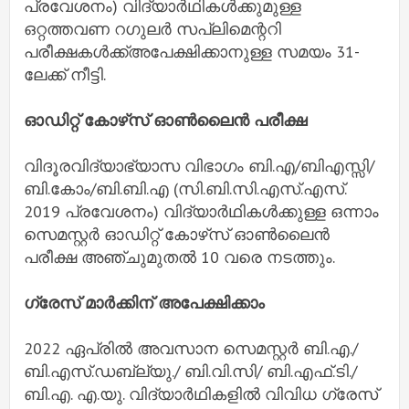
പ്രവേശനം) വിദ്യാര്‍ഥികള്‍ക്കുമുള്ള
ഒറ്റത്തവണ റഗുലര്‍ സപ്ലിമെന്ററി
പരീക്ഷകള്‍ക്ക്അപേക്ഷിക്കാനുള്ള സമയം 31-
ലേക്ക് നീട്ടി.
ഓഡിറ്റ് കോഴ്‌സ് ഓണ്‍ലൈന്‍ പരീക്ഷ
വിദൂരവിദ്യാഭ്യാസ വിഭാഗം ബി.എ/ബിഎസ്സി/
ബി.കോം/ബി.ബി.എ (സി.ബി.സി.എസ്.എസ്.
2019 പ്രവേശനം) വിദ്യാര്‍ഥികള്‍ക്കുള്ള ഒന്നാം
സെമസ്റ്റര്‍ ഓഡിറ്റ് കോഴ്‌സ് ഓണ്‍ലൈന്‍
പരീക്ഷ അഞ്ചുമുതല്‍ 10 വരെ നടത്തും.
ഗ്രേസ് മാര്‍ക്കിന് അപേക്ഷിക്കാം
2022 ഏപ്രില്‍ അവസാന സെമസ്റ്റര്‍ ബി.എ./
ബി.എസ്.ഡബ്ല്യു./ ബി.വി.സി/ ബി.എഫ്.ടി./
ബി.എ. എ.യു. വിദ്യാര്‍ഥികളില്‍ വിവിധ ഗ്രേസ്