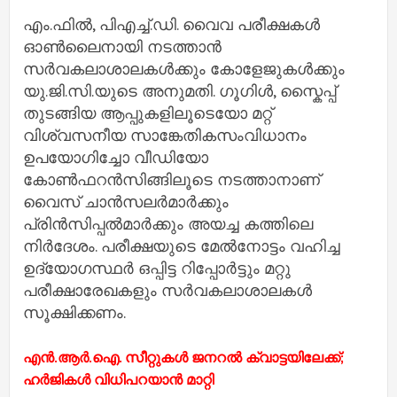
എം.ഫിൽ, പിഎച്ച്.ഡി. വൈവ പരീക്ഷകൾ
ഓൺലൈനായി നടത്താൻ
സർവകലാശാലകൾക്കും കോളേജുകൾക്കും
യു.ജി.സി.യുടെ അനുമതി. ഗൂഗിൾ, സ്കൈപ്പ്
തുടങ്ങിയ ആപ്പുകളിലൂടെയോ മറ്റ്
വിശ്വസനീയ സാങ്കേതികസംവിധാനം
ഉപയോഗിച്ചോ വീഡിയോ
കോൺഫറൻസിങ്ങിലൂടെ നടത്താനാണ്
വൈസ് ചാൻസലർമാർക്കും
പ്രിൻസിപ്പൽമാർക്കും അയച്ച കത്തിലെ
നിർദേശം. പരീക്ഷയുടെ മേൽനോട്ടം വഹിച്ച
ഉദ്യോഗസ്ഥർ ഒപ്പിട്ട റിപ്പോർട്ടും മറ്റു
പരീക്ഷാരേഖകളും സർവകലാശാലകൾ
സൂക്ഷിക്കണം.
എൻ.ആർ.ഐ. സീറ്റുകൾ ജനറൽ ക്വാട്ടയിലേക്ക്;
ഹർജികൾ വിധിപറയാൻ മാറ്റി