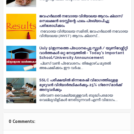
ജവഹർലാൽ നവോദയ വിദ്യാലയ ആറാം ക്ലാസ്
സെലക്ഷൻ ടെസ്റ്റിന്റെ ഫലം പ്രഖ്യാപിച്ചു;
പരിശോധിക്കാം
നവോദയ വിദ്യാലയ സമിതി, ജവഹർലാൽ നവോദയ
വിദ്യാലയ (JNVST) ആറാം ക്ലാസ്…
(July 9)ഇന്നത്തെ പ്രധാനപ്പെട്ട സ്കൂൾ / യൂണിവേഴ്സിറ്റി
വാർത്തകൾ ഒറ്റ നോട്ടത്തിൽ - Today's Important
School/University Announcement
പ്ലസ് വണ്‍ പ്രവേശനം: തിങ്കളാഴ്ച മുതല്‍
അപേക്ഷിക്കാം ഈ വര്‍ഷ…
SSLC പരീക്ഷയിൽ ഭിന്നശേഷി വിഭാഗത്തിലുളള
മുഴുവൻ വിദ്യാർത്ഥികൾക്കും 25% ഗ്രേസ് മാർക്ക്
അനുവദിക്കും
ശ്രവണ വൈകല്യമുള്ളവർ, ബുദ്ധിപരമായ
വെല്ലുവിളികൾ നേരിടുന്നവർ എന്നീ വിഭാഗം…
0 Comments: