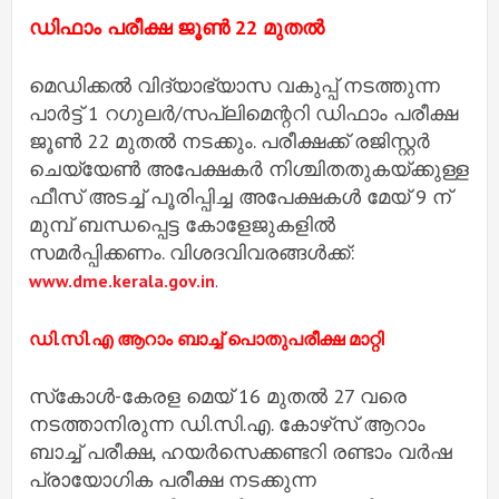
ഡിഫാം പരീക്ഷ ജൂൺ 22 മുതൽ
മെഡിക്കൽ വിദ്യാഭ്യാസ വകുപ്പ് നടത്തുന്ന
പാർട്ട് 1 റഗുലർ/സപ്ലിമെന്ററി ഡിഫാം പരീക്ഷ
ജൂൺ 22 മുതൽ നടക്കും. പരീക്ഷക്ക് രജിസ്റ്റർ
ചെയ്യേൺ അപേക്ഷകർ നിശ്ചിതതുകയ്ക്കുള്ള
ഫീസ് അടച്ച് പൂരിപ്പിച്ച അപേക്ഷകൾ മേയ് 9 ന്
മുമ്പ് ബന്ധപ്പെട്ട കോളേജുകളിൽ
സമർപ്പിക്കണം. വിശദവിവരങ്ങൾക്ക്:
www.dme.kerala.gov.in
.
ഡി.സി.എ ആറാം ബാച്ച് പൊതുപരീക്ഷ മാറ്റി
സ്‌കോൾ-കേരള മെയ് 16 മുതൽ 27 വരെ
നടത്താനിരുന്ന ഡി.സി.എ. കോഴ്‌സ് ആറാം
ബാച്ച് പരീക്ഷ, ഹയർസെക്കണ്ടറി രണ്ടാം വർഷ
പ്രായോഗിക പരീക്ഷ നടക്കുന്ന