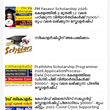
PM Yasasvi Scholarship 2026-
കേരളത്തിൽ 9 മുതൽ 12 വരെ
പഠിക്കുന്ന വിദ്യാർത്ഥികൾക്ക് 75000/-
രൂപ വരെ ലഭിക്കുന്ന സ്കോളർഷിപ്
സ്‌കോളർഷിപ്പിന് അപേക്ഷിക്കാം
Prathibha Scholarship Programme-
2026,ApplicationProcess-
Date,Documents-കേരളത്തിലെ
ഡിഗ്രി,പിജി വിദ്യാർത്ഥികൾക്ക്
60000/- രൂപ വരെ ലഭിക്കുന്ന പ്രതിഭ
സ്കോളർഷിപ്
കോവിഡ് ക്രൈസിസ് സപ്പോർട്ട്
സ്കോളാർഷിപ്പ് പ്രോഗ്രാം 30000/- രൂപ
കിട്ടും ,2021-Covid Crisis Supporting