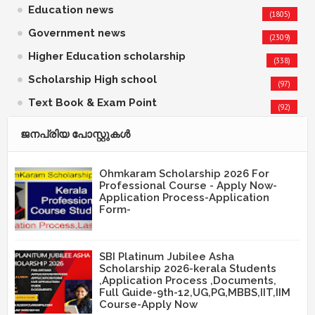
Education news
(1805)
Government news
(2309)
Higher Education scholarship
(338)
Scholarship High school
(97)
Text Book & Exam Point
(92)
ജനപ്രിയ പോസ്റ്റുകള്‍‌
Ohmkaram Scholarship 2026 For
Professional Course - Apply Now-
Application Process-Application
Form-
SBI Platinum Jubilee Asha
Scholarship 2026-kerala Students
,Application Process ,Documents,
Full Guide-9th-12,UG,PG,MBBS,IIT,IIM
Course-Apply Now