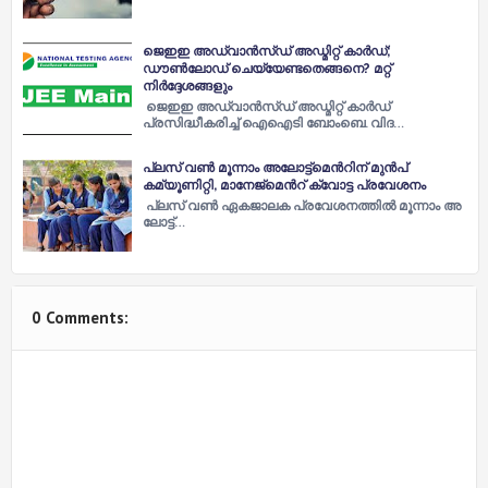
ജെഇഇ അഡ്വാൻസ്ഡ് അഡ്മിറ്റ് കാർഡ്;
ഡൗൺലോഡ് ചെയ്യേണ്ടതെങ്ങനെ? മറ്റ്
നിർദ്ദേശങ്ങളും
ജെഇഇ അഡ്വാൻസ്ഡ് അഡ്മിറ്റ് കാർഡ്
പ്രസിദ്ധീകരിച്ച് ഐഐടി ബോംബെ. വിദ…
പ്ലസ്​ വണ്‍ മൂന്നാം അലോട്ട്​മെന്‍റിന് മുൻപ് ​
കമ്യൂണിറ്റി, മാനേജ്​മെന്‍റ്​ ക്വോട്ട പ്രവേശനം
പ്ല​സ്​ വ​ണ്‍ ഏ​ക​ജാ​ല​ക പ്ര​വേ​ശ​ന​ത്തി​ല്‍ മൂ​ന്നാം അ​
ലോ​ട്ട്​…
0 Comments: