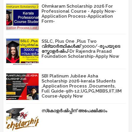
Ohmkaram Scholarship 2026 For
Professional Course - Apply Now-
Application Process-Application
Form-
SSLC, Plus One ,Plus Two
വിദ്യാർത്ഥികൾക്ക് 30000/-രൂപയുടെ
സ്കോളർഷിപ്-Dr Rajendra Prasad
Foundation Scholarship-Apply Now
SBI Platinum Jubilee Asha
Scholarship 2026-kerala Students
,Application Process ,Documents,
Full Guide-9th-12,UG,PG,MBBS,IIT,IIM
Course-Apply Now
സ്‌കോളർഷിപ്പിന് അപേക്ഷിക്കാം