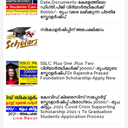
Date,Documents-കേരളത്തിലെ
ഡിഗ്രി,പിജി വിദ്യാർത്ഥികൾക്ക്
60000/- രൂപ വരെ ലഭിക്കുന്ന പ്രതിഭ
സ്കോളർഷിപ്
സ്‌കോളർഷിപ്പിന് അപേക്ഷിക്കാം
SSLC, Plus One ,Plus Two
വിദ്യാർത്ഥികൾക്ക് 30000/-രൂപയുടെ
സ്കോളർഷിപ്-Dr Rajendra Prasad
Foundation Scholarship-Apply Now
കോവിഡ് ക്രൈസിസ് സപ്പോർട്ട്
സ്കോളാർഷിപ്പ് പ്രോഗ്രാം 30000/- രൂപ
കിട്ടും ,2021-Covid Crisis Supporting
Scholarship 2021-1 To Graduation
Students-Application Process