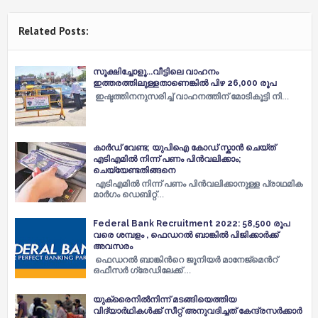
Related Posts:
സൂക്ഷിച്ചോളൂ...വീട്ടിലെ വാഹനം
ഇത്തരത്തിലുള്ളതാണെങ്കില്‍ പിഴ 26,000 രൂപ
​ഇ​ഷ്ട​ത്തി​ന​നു​സ​രി​ച്ച്‌ ​വാ​ഹ​ന​ത്തി​ന് ​മോ​ടി​കൂ​ട്ടി​ ​നി​…
കാര്‍ഡ് വേണ്ട; യുപിഐ കോഡ് സ്കാന്‍ ചെയ്ത്
എടിഎമില്‍ നിന്ന് പണം പിന്‍വലിക്കാം;
ചെയ്യേണ്ടതിങ്ങനെ
എടിഎമില്‍ നിന്ന് പണം പിന്‍വലിക്കാനുള്ള പ്രാഥമിക
മാര്‍ഗം ഡെബിറ്റ്…
Federal Bank Recruitment 2022: 58,500 രൂപ
വരെ ശമ്പളം , ഫെഡറല്‍ ബാങ്കില്‍ പിജിക്കാര്‍ക്ക്
അവസരം
ഫെഡറല്‍ ബാങ്കിന്‍റെ ജൂനിയര്‍ മാനേജ്മെന്‍റ്
ഒഫീസര്‍ ഗ്രേഡിലേക്ക് …
യുക്രൈനില്‍നിന്ന് മടങ്ങിയെത്തിയ
വിദ്യാര്‍ഥികള്‍ക്ക് സീറ്റ് അനുവദിച്ചത് കേന്ദ്രസര്‍ക്കാര്‍