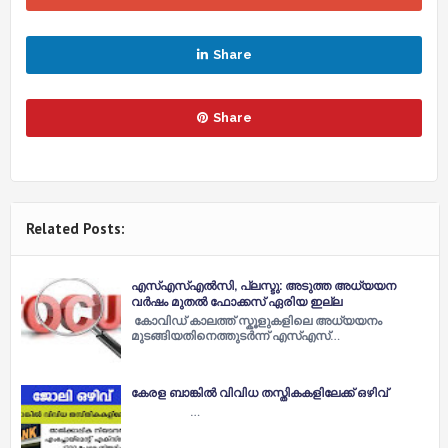
Share
Share
Related Posts:
എസ്എസ്എൽസി, പ്ലസ്ടു: അടുത്ത അധ്യയന
വർഷം മുതൽ ഫോക്കസ് ഏരിയ ഇല്ല
കോവിഡ് കാലത്ത് സ്കൂളുകളിലെ അധ്യയനം
മുടങ്ങിയതിനെത്തുടർന്ന് എസ്എസ്…
കേരള ബാങ്കില്‍ വിവിധ തസ്തികകളിലേക്ക് ഒഴിവ്
…