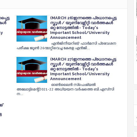
പെട്ട
(MARCH 26)ഇന്നത്തെ പ്രധാനപ്പെട്ട
്തകൾ
സ്കൂൾ / യൂണിവേഴ്സിറ്റി വാർത്തകൾ
ഒറ്റ നോട്ടത്തിൽ - Today's
ty
Important School/University
Announcement
എൻജിനീയറിങ്/ ഫാർമസി പ്രവേശന
പരീക്ഷ ജൂൺ 26ന്മാറ്റിവെച്ച കേരള എൻജി…
(MARCH 27)ഇന്നത്തെ പ്രധാനപ്പെട്ട
സ്കൂൾ / യൂണിവേഴ്സിറ്റി വാർത്തകൾ
ഒറ്റ നോട്ടത്തിൽ - Today's
Important School/University
Announcement
ഓൺലൈൻ സ്‌പെഷ്യൽ
അലോട്ട്‌മെന്റ്2021-22 അധ്യയന വർഷത്തെ ബി.എസ്‌സി
ന…
ക്
‍