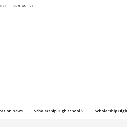
IMER
CONTACT US
cation News
Scholarship High school
Scholarship Hig