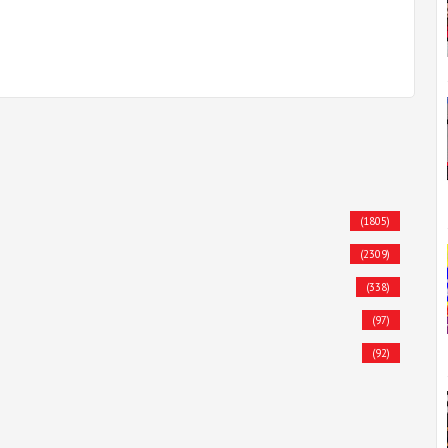
(1805)
(2309)
(338)
(97)
(92)