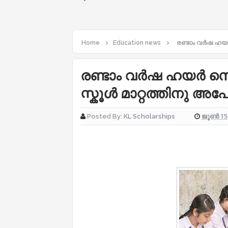
Home
Education news
രണ്ടാം വർഷ ഹയർ സ
രണ്ടാം വർഷ ഹയർ സെക്
സ്കൂൾ മാറ്റത്തിനു അപേ
ജൂൺ 15,
Posted By:
KL Scholarships