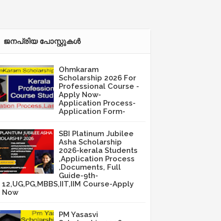
ജനപ്രിയ പോസ്റ്റുകള്‍‌
Ohmkaram
Scholarship 2026 For
Professional Course -
Apply Now-
Application Process-
Application Form-
SBI Platinum Jubilee
Asha Scholarship
2026-kerala Students
,Application Process
,Documents, Full
Guide-9th-
12,UG,PG,MBBS,IIT,IIM Course-Apply
Now
PM Yasasvi