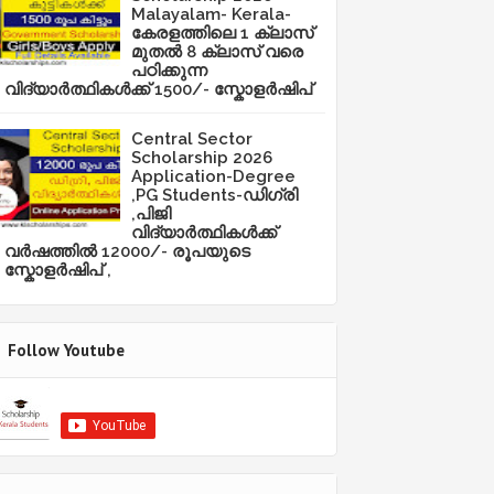
Malayalam- Kerala-
കേരളത്തിലെ 1 ക്ലാസ്
മുതൽ 8 ക്ലാസ് വരെ
പഠിക്കുന്ന
വിദ്യാർത്ഥികൾക്ക് 1500/- സ്കോളർഷിപ്
Central Sector
Scholarship 2026
Application-Degree
,PG Students-ഡിഗ്രി
,പിജി
വിദ്യാർത്ഥികൾക്ക്
വർഷത്തിൽ 12000/- രൂപയുടെ
സ്കോളർഷിപ് ,
Follow Youtube