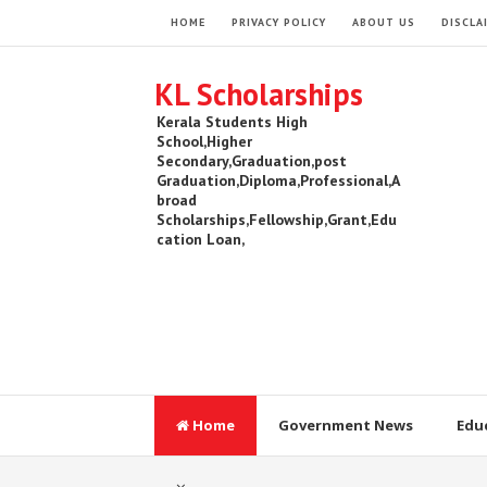
HOME
PRIVACY POLICY
ABOUT US
DISCLA
KL Scholarships
Kerala Students High
School,Higher
Secondary,Graduation,post
Graduation,Diploma,Professional,A
broad
Scholarships,Fellowship,Grant,Edu
cation Loan,
Home
Government News
Edu