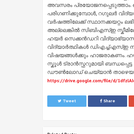
അവസരം പ്രയോജനപ്പെടുത്താം. ഓ
പരിഗണിക്കുമ്പോൾ, റഗുലർ വിദ്
വർഷത്തിലേക്ക് സ്ഥാനക്കയറ്റം ലഭ
അല്ലെങ്കിൽ സിബിഎസ്ഇ സ്കീമിലോ 
ഹയർ സെക്കൻഡറി വിദ്യാഭ്യാസ 
വിദ്യാർത്ഥികൾ ഡിഎച്ച്എസ്ഇ ന
വിഷയങ്ങൾക്കും ഹാജരാകണം. ഹയ
സ്കൂൾ ട്രാൻസ്ഫറുമായി ബന്ധപ്പെ
ഡൗൺലോഡ് ചെയ്യാൻ താഴെയുള്ള ല
https://drive.google.com/file/d/1dfz
Tweet
Share