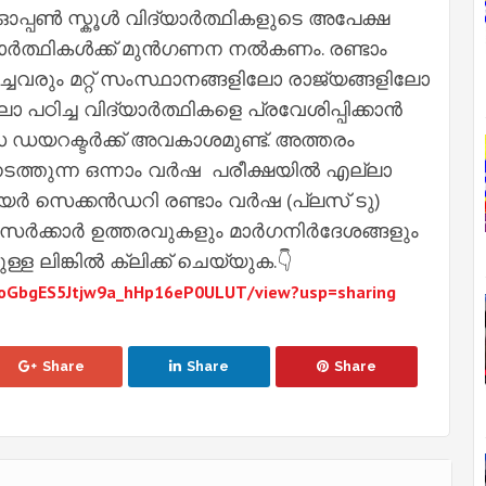
പ്പൺ സ്കൂൾ വിദ്യാർത്ഥികളുടെ അപേക്ഷ
യാർത്ഥികൾക്ക് മുൻഗണന നൽകണം. രണ്ടാം
ിച്ചവരും മറ്റ് സംസ്ഥാനങ്ങളിലോ രാജ്യങ്ങളിലോ
പഠിച്ച വിദ്യാർത്ഥികളെ പ്രവേശിപ്പിക്കാൻ
ഡയറക്ടർക്ക് അവകാശമുണ്ട്. അത്തരം
ടത്തുന്ന ഒന്നാം വർഷ പരീക്ഷയിൽ എല്ലാ
ർ സെക്കൻഡറി രണ്ടാം വർഷ (പ്ലസ് ടു)
ട്ട സർക്കാർ ഉത്തരവുകളും മാർഗനിർദേശങ്ങളും
ിങ്കിൽ ക്ലിക്ക് ചെയ്യുക.👇
lAIoGbgES5Jtjw9a_hHp16eP0ULUT/view?usp=sharing
Share
Share
Share