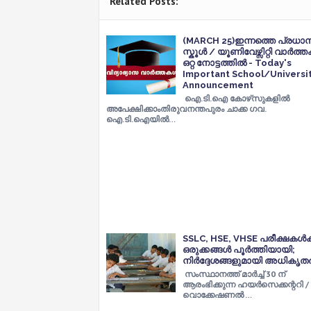
Related Posts:
(MARCH 25)ഇന്നത്തെ പ്രധാനപ്
സ്കൂൾ / യൂണിവേഴ്സിറ്റി വാർത
ഒറ്റ നോട്ടത്തിൽ - Today's
Important School/Universi
Announcement
ഐ.ടി.ഐ കോഴ്‌സുകളിൽ
അപേക്ഷിക്കാംതിരുവനന്തപുരം ചാക്ക ഗവ.
ഐ.ടി.ഐയിൽ…
SSLC, HSE, VHSE പരീക്ഷകള്‍ക്
ഒരുക്കങ്ങള്‍ പൂര്‍ത്തിയായി;
നിര്‍ദ്ദേശങ്ങളുമായി അധികൃതര്
സംസ്ഥാനത്ത് മാർച്ച് 30 ന്
ആരംഭിക്കുന്ന ഹയർസെക്കന്ററി /
വൊക്കേഷണൽ …