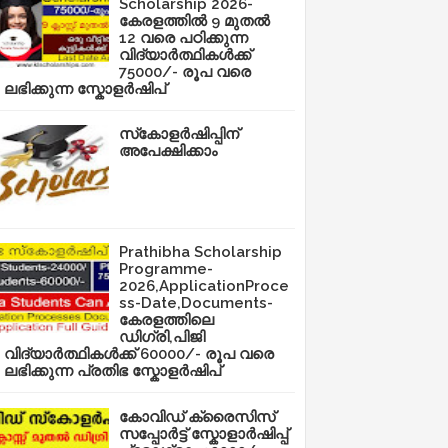
Scholarship 2026-
കേരളത്തിൽ 9 മുതൽ
12 വരെ പഠിക്കുന്ന
വിദ്യാർത്ഥികൾക്ക്
75000/- രൂപ വരെ
ലഭിക്കുന്ന സ്കോളർഷിപ്
സ്‌കോളർഷിപ്പിന്
അപേക്ഷിക്കാം
Prathibha Scholarship
Programme-
2026,ApplicationProce
ss-Date,Documents-
കേരളത്തിലെ
ഡിഗ്രി,പിജി
വിദ്യാർത്ഥികൾക്ക് 60000/- രൂപ വരെ
ലഭിക്കുന്ന പ്രതിഭ സ്കോളർഷിപ്
കോവിഡ് ക്രൈസിസ്
സപ്പോർട്ട് സ്കോളാർഷിപ്പ്